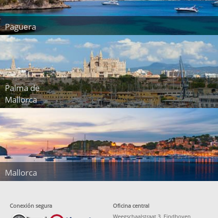
Paguera
Palma de
Mallorca
Mallorca
Conexión segura
Oficina central
Weegschaalstraat 3, Eindhoven