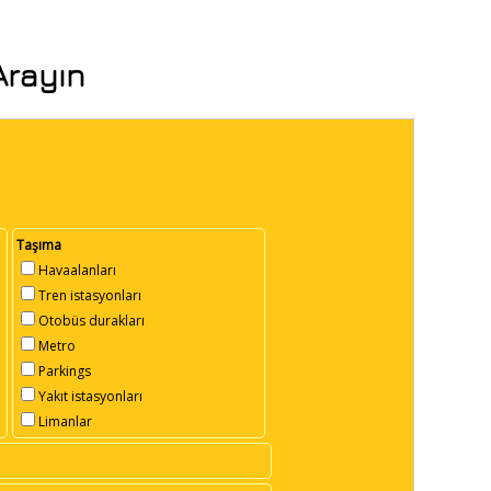
Arayın
Taşıma
Havaalanları
Tren istasyonları
Otobüs durakları
Metro
Parkings
Yakıt istasyonları
Limanlar