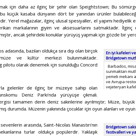
mak için daha az ilginç bir şehir olan Speightstown; Bu sömürge
bu küçük kasaba dünyanın dört bir yanından ürünler bulabileceğ
ir. Yerel mağazalar, ilginç ulusal spesiyaller, el yapımı hediyelik 
ikan markalarının giyim ve aksesuarlarını satmaktadır. İlginç d
ılmıştır, ancak şehirdeki konuklar yürüyüş yapmak için gözde bir yerd
 adasında, bazıları oldukça sıra dışı olan birçok
En iyi kafeleri v
 müze ve kültür merkezi bulunmaktadır.
Bridgetown mutf
ng pilotu olarak denemek için sunulduğu Concord
Barbados, misafi
sunmaktan mutlu
yemek mekanı ar
ve Avrupa restor
vejeteryan kafe
rla gelenler de ilginç bir müzeye sahip olan
ounskomu Deniz Parkı’nda yürüyüşe çıkmalı.
rgisi tamamen derin deniz sakinlerine ayrılmıştır; Müze, büyük 
ış durumda. Müzenin yakınında çocuklar için oyun alanları ve oyun 
 sevenlerin arasında, Saint-Nicolas Manastırı’nın
Bridgetown sakin
mekanlarına turlar oldukça popülerdir. Yaklaşık
festivalleri ve y