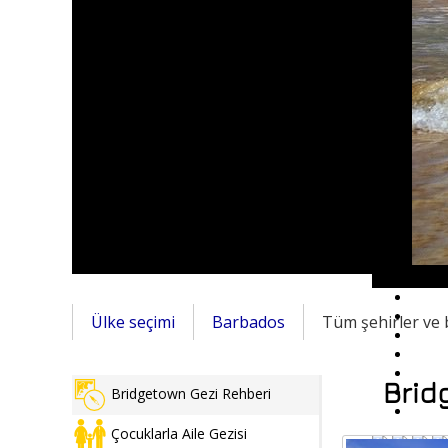
Ülke seçimi
Barbados
Tüm şehirler ve 
Brid
Bridgetown Gezi Rehberi
Çocuklarla Aile Gezisi