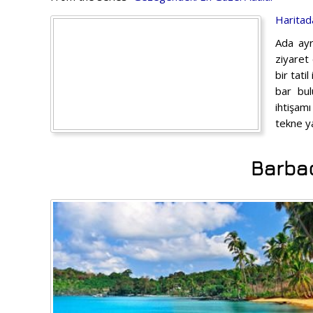
Haritad
Ada ayr
ziyaret
bir tati
bar bul
ihtişamı
tekne ya
Barbad