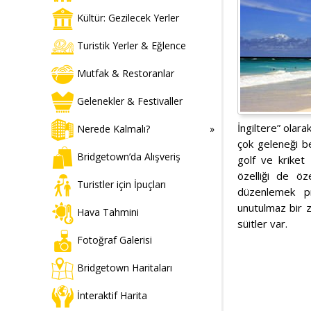
Kültür: Gezilecek Yerler
Turistik Yerler & Eğlence
Mutfak & Restoranlar
Gelenekler & Festivaller
İngiltere” olarak
Nerede Kalmalı?
çok geleneği b
Bridgetown’da Alışveriş
golf ve kriket 
özelliği de öz
Turistler için İpuçları
düzenlemek pr
unutulmaz bir z
Hava Tahmini
süitler var.
Fotoğraf Galerisi
Bridgetown Haritaları
İnteraktif Harita