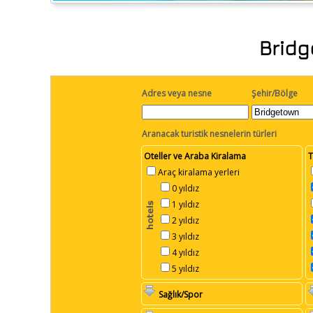
Bridg
Adres veya nesne
Şehir/Bölge
Aranacak turistik nesnelerin türleri
Oteller ve Araba Kiralama
T
Araç kiralama yerleri
0 yıldız
1 yıldız
2 yıldız
3 yıldız
4 yıldız
5 yıldız
Sağlık/Spor