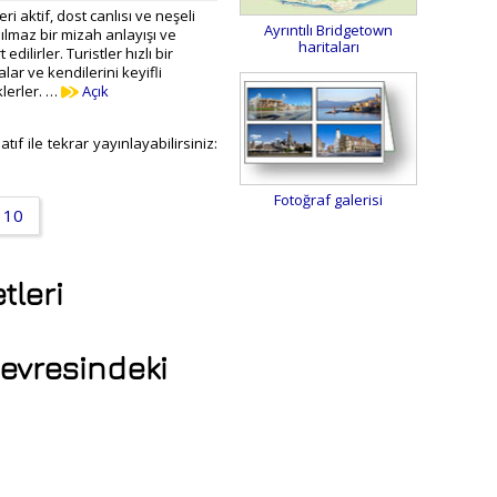
i aktif, dost canlısı ve neşeli
Ayrıntılı Bridgetown
nılmaz bir mizah anlayışı ve
haritaları
t edilirler. Turistler hızlı bir
lar ve kendilerini keyifli
lerler. …
Açık
ıf ile tekrar yayınlayabilirsiniz:
Fotoğraf galerisi
10
tleri
Çevresindeki