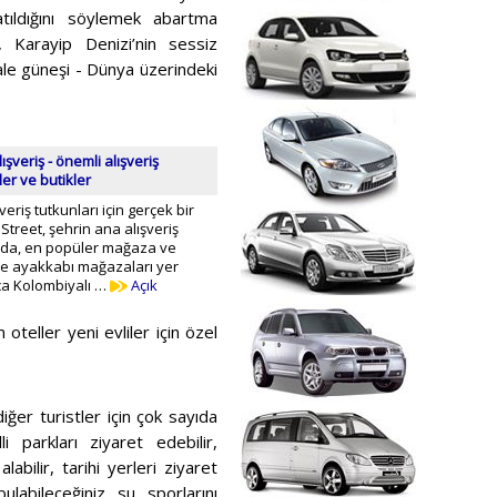
tıldığını söylemek abartma
 Karayip Denizi’nin sessiz
hale güneşi - Dünya üzerindeki
şveriş - önemli alışveriş
ler ve butikler
eriş tutkunları için gerçek bir
Street, şehrin ana alışveriş
ada, en popüler mağaza ve
 ve ayakkabı mağazaları yer
ca Kolombiyalı …
Açık
teller yeni evliler için özel
diğer turistler için çok sayıda
i parkları ziyaret edebilir,
labilir, tarihi yerleri ziyaret
ulabileceğiniz su sporlarını