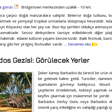
a görün:
Bridgetown merkezinden uzaklık - 10 km.
ıca çarpıcı doğal manzaralara sahiptir. Binlerce doğa tutkunu, 
 etmek ve yemyeşil tropikal ormanlarla dolaşmaya heveslidir. 
l için ihtiyacınız olan her şey var. Bazı kıyı şeritleri oldukça animas
unmaktadır. Sessiz dinleyicilere tavsiye edilebilecek diğer pl
 hakimdir. Adanın kültürel yaşamı benzersizdir. Balık festivali, bas
rışı gibi her yıl ilginç festivaller vardır. …
Devamını oku
os Gezisi: Görülecek Yerler
Şeker kamışı Barbados'da birincil bir ürün 
bir gelenek haline geldi. Turistler, damıt
aşamalarını görmeyi bekliyoruz. Moun
çeşitlerini örneklemek, kokteyl yapmak 
keyfini çıkarmak için mükemmel bir yerdir.
Barbados Derby Günü veya Barbados Alt
önemli yarış etkinliğine ev sahipliği yaptığı iç