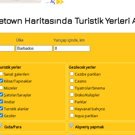
…
Aç
etown Haritasında Turistik Yerleri 
Ülke
Yarıçap içinde, km
uristik yerler
Gezilecek yerler
Sanat galerileri
Cazibe parkları
Kilise/Tapınaklar
Casino
Müzeler
Tiyatrolar/Sinema
Şatolar/Saraylar
Disko/Kulüpler
Anıtlar
Parklar
Turistik alanlar
Hayvanat bahçesi
Geziler
Aqua parkları
Gıda/Para
Alışveriş yapmak