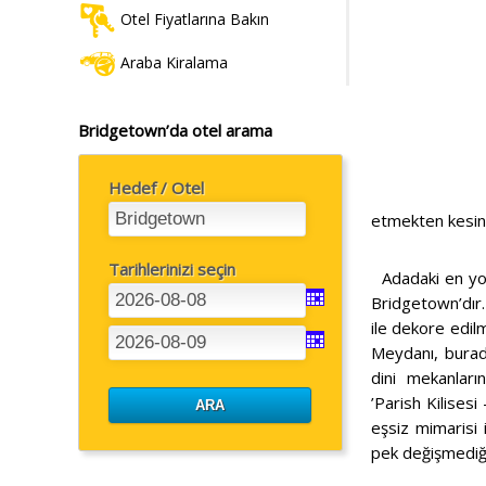
Otel Fiyatlarına Bakın
Araba Kiralama
Bridgetown’da otel arama
Hedef / Otel
etmekten kesinl
Tarihlerinizi seçin
Adadaki en yoğ
Bridgetown’dır.
ile dekore edi
Meydanı, burada
dini mekanları
’Parish Kilisesi
eşsiz mimarisi i
pek değişmediği