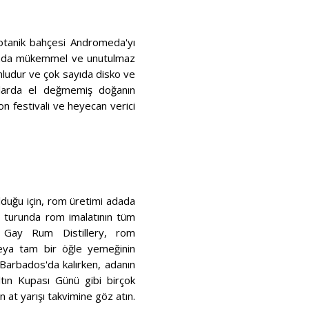
botanik bahçesi Andromeda'yı
Adada mükemmel ve unutulmaz
yonludur ve çok sayıda disko ve
ajlarda el değmemiş doğanın
ton festivali ve heyecan verici
olduğu için, rom üretimi adada
ım turunda rom imalatının tüm
t Gay Rum Distillery, rom
veya tam bir öğle yemeğinin
 Barbados'da kalırken, adanın
ın Kupası Günü gibi birçok
in at yarışı takvimine göz atın.