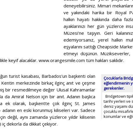
deneyebilirsiniz. Mimari mekanların
ve yakındaki harika bir Royal Pa
halkın hayatı hakkında daha fazla
ayaklarınızı her gün yüzlerce ins
Müzesi’ne taşıyın. Geri kalanını
edemiyorsanız, yerel halkın mu
eşyalarını sattığı Cheapside Market
etmeyi düşünün. Müzikseverler, yı
ikle keyif alacaklar. www.orangesmile.com tüm hakları saklıdır.
un turist kasabası, Barbados’un başkenti olan
Çocuklarla Bridg
 Kentin merkezinde birkaç ilginç anıt ve çeşme
eğlendirmenin y
gerekenler.
lmiş bir resmedilmeye değer Ulusal Kahramanlar
 da Amiral Nelson için bir anıt. Adanın başlıca
Bridgetown tipik 
tarihi yerleri ve
na ek olarak, başkentte çok ilginç St. James
deniz yaşamı dü
 - adanın en eski korunmuş kiliseleri var. Sadece
çocuklu misafirl
konumlar ve eğ
çin değil, aynı zamanda yüzlerce yıldır kilisenin
 iç dekorla da dikkat çekiyor.