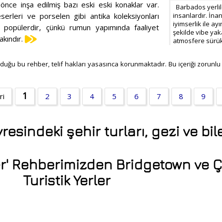
 önce inşa edilmiş bazı eski eski konaklar var.
Barbados yerliler
serleri ve porselen gibi antika koleksiyonları
insanlardır. İna
iyimserlik ile ayır
e popülerdir, çünkü rumun yapımında faaliyet
şekilde vibe yaka
kındır.
atmosfere sürük
duğu bu rehber, telif hakları yasasınca korunmaktadır. Bu içeriği zorunlu at
1
ri
2
3
4
5
6
7
8
9
esindeki şehir turları, gezi ve bile
er' Rehberimizden Bridgetown ve 
Turistik Yerler