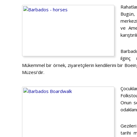
Rahatla
Bugün, 
merkezid
ve Amer
karıştır
Barbados
ilginç
Mükemmel bir örnek, ziyaretçilerin kendilerini bir Boei
Müzesi’dir.
Çocukla
Folkst
Onun se
odaklanm
Gezileri
tarihi 