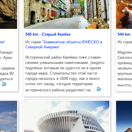
540 km - Старый Квебек
544 km
ки'
Из серии
'Знаменитые объекты ЮНЕСКО в
Из сер
Северной Америке'
 Канаде
Мадленс
Исторический район Квебека тоже славен
. Арка
Святого
своими уникальными памятниками, увидеть
провинц
подобных которым не удастся ни в одном
и ширина
необычн
городе мира. Строительство этой части
ядка 90
крупных
города началось в 1608 году, как и много
адиться
маленьк
сотен лет назад, сегодня территорию
 …
высоты,
исторического района разделяют на …