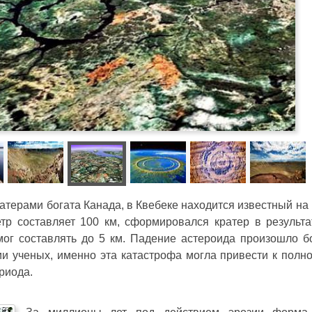
терами богата Канада, в Квебеке находится известный на
тр составляет 100 км, сформировался кратер в результа
мог составлять до 5 км. Падение астероида произошло б
ии ученых, именно эта катастрофа могла привести к полн
риода.