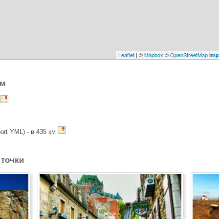
Leaflet
| ©
Mapbox
©
OpenStreetMap
Imp
ом
м
ort YML) - в 435 км
точки