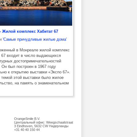
 - Жилой комплекс Хабитат 67
ии
'Самые причудливые жилые дома'
оженный в Монреале жилой комплекс
 67 входит в число выдающихся
турных достопримечательностей
 Он был построен в 1967 году
ьно к открытию выставки «Экспо 67».
 темой этой выставки было жилое
льство, на память о знаменательном
OrangeSmile B.V.
Центральный офис:
Weegschaalstraat
3
Eindhoven
,
5632 CW
Нидерланды
+31 40 40 150 44