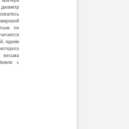
кратера
 диаметр
ровалось
мировой
пятым по
читается
уй, одним
которого
т весьма
Земли с