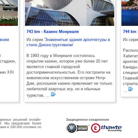
743 km - Казино Монреаля
744 km
своим
Из серии
'Знаменитые здания архитектуры в
Из сер
стиле Деконструктивизм'
Распол
й
В 1993 году в Монреале состоялось
Хабитат
стадион,
открытие казино, которое уже более 20 лет
архитек
является главной городской
Канады.
нию XXI
достопримечательностью. Его построили на
специал
живописном искусственном острове Нотр-
Главной
Дам, роскошное казино привлекает не только
строите
любителей азартных игр, но и обычных
…
туристов, …
дежных решений онлайн-
Защищенное соединение
й. Мы предлагаем более
ами и 200.000 отелями по