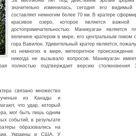
За миллионы лет под действием эрозии форма 
значительно изменилась, сегодня его видимый
составляет немногим более 70 км. В кратере сформи
красивое озеро, которое является важной 
достопримечательностью. Маникуаган является 
величине кратером в мире, его центральным пиком с
гора Вавилон. Удивительный кратер является, пожал
из немногих в мире, метеоритное происхождение 
никогда не вызывало вопросов. Маникуаган имее
орая полностью подтверждает версию столкновения 
атера связано множество
, ученые из Канады и
гают, что удар, который
ра, мог быть лишь одним
ых событий, в результате
ратеры образовались на
ции, Украины и США. У