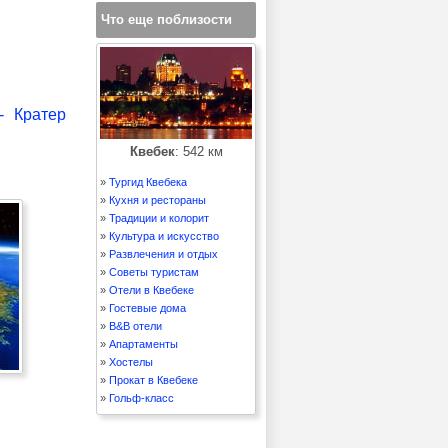
Что еще поблизости
 Кратер
Квебек
: 542 км
»
Тургид Квебека
»
Кухня и рестораны
»
Традиции и колорит
»
Культура и искусство
»
Развлечения и отдых
»
Советы туристам
»
Отели в Квебеке
»
Гостевые дома
»
B&B отели
»
Апартаменты
»
Хостелы
»
Прокат в Квебеке
»
Гольф-класс