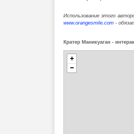
Использование этого автор
www.orangesmile.com
- обяза
Кратер Маникуаган - интера
+
−