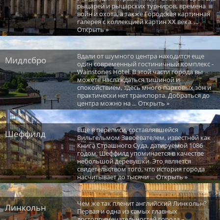
рыцарей и рыцарских турниров, времена
войн и охота, а также Городская картинная
галерея с коллекцией картин XX века. ...
Открыть »
Вдали от шумного центра находится еще
Мидлсбро
один современный гостиничный комплекс -
Wainstones Hotel. В этой части города вы
можете наслаждаться тишиной и
спокойствием, здесь много парковых зон и
практически нет транспорта. Добраться до
центра можно на ... Открыть »
Еще в переписи, составлявшейся
Шеффилд
Вильгельмом Завоевателем, известной как
Книга Страшного Суда, датируемой 1086
годом, Шеффилд упоминается в качестве
небольшой деревушки. Это является
свидетельством того, что история города
насчитывает до тысячи ... Открыть »
Чем же так пленит английский Линкольн?
Линкольн
Первая и одна из самых главных
достопримечательностей города –