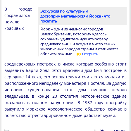
В городе
Экскурсия по культурным
сохранилось
достопримечательностям Йорка - что
посетить
немало
красивых
Йорк – одни из немногих городов
Великобритании, которому удалось
сохранить удивительную атмосферу
средневековья. Он входит в число самых
живописных городов страны и отличается
обилием важных …
Открыть
средневековых построек, в числе которых особенно стоит
выделить Барли Холл. Этот красивый дом был построен в
середине 14 века, его основателями считаются монахи из
расположенного неподалеку монастыря Ностелл. За долгую
историю существования этот дом сменил немало
владельцев, в конце 20 столетия историческое здание
оказалось в полном запустении. В 1987 году постройку
выкупило Йоркское Археологическое общество, сейчас в
полностью отреставрированном доме работает музей.
Не менее