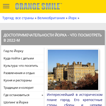
Тургид: все страны
»
Великобритания
»
Йорк
»
ДОСТОПРИМЕЧАТЕЛЬНОСТИ ЙОРКА - ЧТО ПОСМОТРЕТЬ
В 2022-М
Гид по Йорку
Куда пойти с детьми
Культура: что посетить
Развлечения и отдых
Кухня и рестораны
Традиции и колорит
Интереснейший в историческом
Где остановиться
плане город. Его крепостные
Шопинг в Йорке
стены, сборы и церкви,