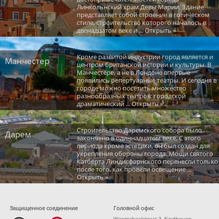
Линкольнский храм Девы Марии. Здание
представляет собой строение в готическом
стиле, строительство которого началось в
двенадцатом веке и ... Открыть »
Кроме развитой индустрии город является и
Манчестер
центром британской истории и культуры. В
Манчестере, а не в Лондоне впервые
появились репертуарные театры. И сегодня в
городе можно посетить множество
разнообразных театров: городской
драматический ... Открыть »
Строительство Даремского собора было
Дарем
закончено в одиннадцатом веке. С этого
периода кроме эстетики, он был создан для
укрепления обороны города. Мощи святого
Катберта Линдисфарнского перенесли только
после того, как провели освещение ...
Открыть »
Защищенное соединение
Головной офис
Weegschaalstraat 3, Eindhoven