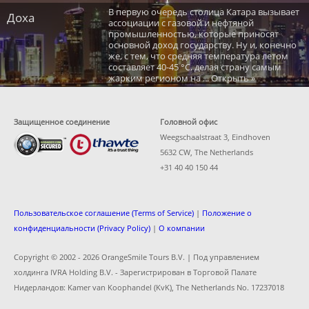
В первую очередь столица Катара вызывает
Доха
ассоциации с газовой и нефтяной
промышленностью, которые приносят
основной доход государству. Ну и, конечно
же, с тем, что средняя температура летом
составляет 40-45 °C, делая страну самым
жарким регионом на ... Открыть »
Защищенное соединение
Головной офис
Weegschaalstraat 3, Eindhoven
5632 CW, The Netherlands
+31 40 40 150 44
Пользовательское соглашение (Terms of Service)
|
Положение о
конфиденциальности (Privacy Policy)
|
О компании
Copyright © 2002 -
2026 OrangeSmile Tours B.V. | Под управлением
холдинга IVRA Holding B.V. - Зарегистрирован в Торговой Палате
Нидерландов: Kamer van Koophandel (KvK), The Netherlands No. 17237018