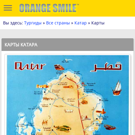
Вы здесь:
Тургиды
»
Все страны
»
Катар
» Карты
КАРТЫ КАТАРА