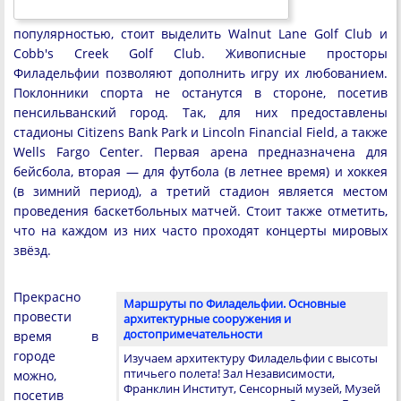
популярностью, стоит выделить Walnut Lane Golf Club и
Cobb's Creek Golf Club. Живописные просторы
Филадельфии позволяют дополнить игру их любованием.
Поклонники спорта не останутся в стороне, посетив
пенсильванский город. Так, для них предоставлены
стадионы Citizens Bank Park и Lincoln Financial Field, а также
Wells Fargo Center. Первая арена предназначена для
бейсбола, вторая — для футбола (в летнее время) и хоккея
(в зимний период), а третий стадион является местом
проведения баскетбольных матчей. Стоит также отметить,
что на каждом из них часто проходят концерты мировых
звёзд.
Прекрасно
Маршруты по Филадельфии. Основные
провести
архитектурные сооружения и
достопримечательности
время в
городе
Изучаем архитектуру Филадельфии с высоты
птичьего полета! Зал Независимости,
можно,
Франклин Институт, Сенсорный музей, Музей
посетив