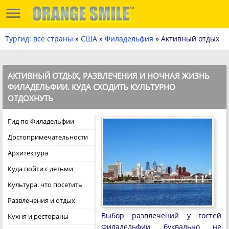
Тургид: все страны
»
США
»
Филадельфия
» Активный отдых
АКТИВНЫЙ ОТДЫХ, РАЗВЛЕЧЕНИЯ И НОЧНАЯ ЖИЗНЬ
ФИЛАДЕЛЬФИИ. КУДА СХОДИТЬ КУЛЬТУРНО
ОТДОХНУТЬ
Гид по Филадельфии
Достопримечательности
Архитектура
Куда пойти с детьми
Культура: что посетить
Развлечения и отдых
Выбор развлечений у гостей
Кухня и рестораны
Филадельфии буквально не