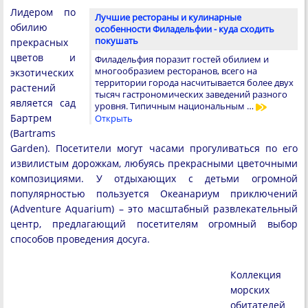
Лидером по
Лучшие рестораны и кулинарные
обилию
особенности Филадельфии - куда сходить
покушать
прекрасных
цветов и
Филадельфия поразит гостей обилием и
многообразием ресторанов, всего на
экзотических
территории города насчитывается более двух
растений
тысяч гастрономических заведений разного
является сад
уровня. Типичным национальным …
Бартрем
Открыть
(Bartrams
Garden). Посетители могут часами прогуливаться по его
извилистым дорожкам, любуясь прекрасными цветочными
композициями. У отдыхающих с детьми огромной
популярностью пользуется Океанариум приключений
(Adventure Aquarium) – это масштабный развлекательный
центр, предлагающий посетителям огромный выбор
способов проведения досуга.
Коллекция
морских
обитателей