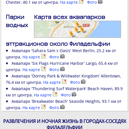
Chester, 40.1 км от центра.
На карте
Фото
Парки
Карта всех аквапарков
водных
аттракционов около Филадельфии
♥ Аквапарк 'Sahara Sam s Oasis' West Berlin, 25.2 км от
центра.
На карте
Фото
♥ Аквапарк 'Six Flags Hurricane Harbor' Largo, 65.4 км от
центра.
На карте
Фото
♥ Аквапарк 'Dorney Park & Wildwater Kingdom' Allentown,
76.4 км от центра.
На карте
Фото
♥ Аквапарк 'Thundering Surf Waterpark' Beach Haven, 89.9
км от центра.
На карте
Фото
♥ Аквапарк 'Breakwater Beach' Seaside Heights, 93.1 км от
центра.
На карте
Фото
РАЗВЛЕЧЕНИЯ И НОЧНАЯ ЖИЗНЬ В ГОРОДАХ-СОСЕДЯХ
ФИЛАДЕЛЬФИИ