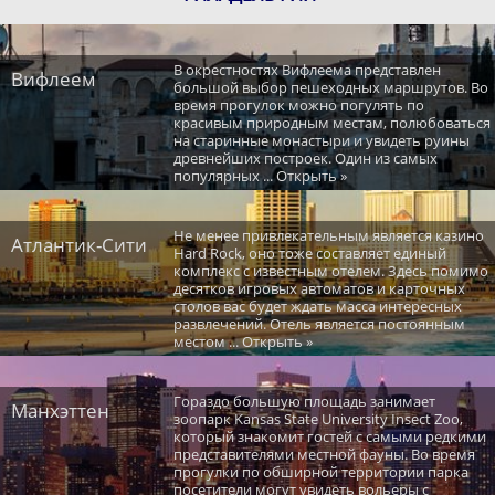
В окрестностях Вифлеема представлен
Вифлеем
большой выбор пешеходных маршрутов. Во
время прогулок можно погулять по
красивым природным местам, полюбоваться
на старинные монастыри и увидеть руины
древнейших построек. Один из самых
популярных ... Открыть »
Не менее привлекательным является казино
Атлантик-Сити
Hard Rock, оно тоже составляет единый
комплекс с известным отелем. Здесь помимо
десятков игровых автоматов и карточных
столов вас будет ждать масса интересных
развлечений. Отель является постоянным
местом ... Открыть »
Гораздо большую площадь занимает
Манхэттен
зоопарк Kansas State University Insect Zoo,
который знакомит гостей с самыми редкими
представителями местной фауны. Во время
прогулки по обширной территории парка
посетители могут увидеть вольеры с