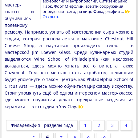
археологии и антропологии, Ситизенс Банк
мастер-
Парк, Форт Миффлин, все эти сооружения
классы и
определяют сегодня лицо Филадельфии …
Открыть
обучившись
полезному
ремеслу. Например, узнать об изготовлении сыра можно в
студии, которая располагается в магазине Chestnut Hill
Cheese Shop, а научиться производить стекло — в
мастерской Jim Loewer Glass. Среди кулинарных студий
выделяются Wine School of Philadelphia (как несложно
догадаться, здесь можно узнать всё о вине), а также
Cozymeal. Тем, кто мечтал стать акробатом, нелишним
будет упомянуть о таком центре, как Philadelphia School of
Circus Arts, — здесь можно обучиться цирковому искусству.
Стоит упомянуть ещё об одном интересном мастер-классе,
где можно научиться делать прекрасные изделия из
керамики — это студия в Yay Clay.
Филадельфия - разделы гида
1
2
3
4
6
5
7
8
9
10