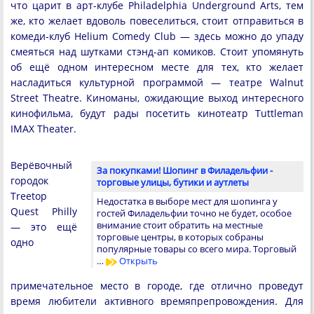
что царит в арт-клубе Philadelphia Underground Arts, тем
же, кто желает вдоволь повеселиться, стоит отправиться в
комеди-клуб Helium Comedy Club — здесь можно до упаду
смеяться над шутками стэнд-ап комиков. Стоит упомянуть
об ещё одном интересном месте для тех, кто желает
насладиться культурной программой — театре Walnut
Street Theatre. Киноманы, ожидающие выход интересного
кинофильма, будут рады посетить кинотеатр Tuttleman
IMAX Theater.
Верёвочный
За покупками! Шопинг в Филадельфии -
городок
торговые улицы, бутики и аутлеты
Treetop
Недостатка в выборе мест для шопинга у
Quest Philly
гостей Филадельфии точно не будет, особое
внимание стоит обратить на местные
— это ещё
торговые центры, в которых собраны
одно
популярные товары со всего мира. Торговый
…
Открыть
примечательное место в городе, где отлично проведут
время любители активного времяпрепровождения. Для