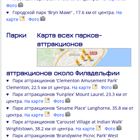
Фото
♥ Городской парк 'Bryn Mawr' , 17.6 км от центра.
На
карте
Фото
Парки
Карта всех парков-
аттракционов
аттракционов около Филадельфии
♥ Парк аттракционов 'Clementon Amusement Park'
Clementon, 22.5 км от центра.
На карте
Фото
♥ Парк аттракционов 'Funplex' Mount Laurel, 23.3 км от
центра.
На карте
Фото
♥ Парк аттракционов 'Sesame Place' Langhorne, 35.8 км от
центра.
На карте
Фото
♥ Парк аттракционов 'Carousel Village at Indian Walk'
Wrightstown, 38.2 км от центра.
На карте
Фото
♥ Парк аттракционов 'Brandywine Picnic Park' West