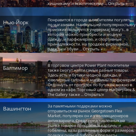
хищниками и экзотическими ... Открыть »
Понравится в городе и любителям погулять
Нью-Йорк
по магазинам. Наибольшей популярностью у
приезжих пользуется универмаг Macy's , в
котором можно приобрести и модную
одежду, и парфюмерию, и спортивные
принадлежности. На продаже фирменной
одежды и обуви ... Открыть »
В торговом центре Power Plant посетители
Балтимор
также смогут найти самые разные товары.
Здесь есть и бутики модной одежды, и
ювелирные салоны, и магазины парфюмерии.
Отдохнуть от прогулок по бутикам можно в
одном из кафе. Торговый центр Harborplace &
The Gallery также ... Открыть »
За памятными подарками можно
Вашингтон
отправиться на рынок Georgetown Flea
Market, популярен он и у коллекционеров
антиквариата. Среди представленных на
рынке товаров прекрасные картины и
гобелены, вазы различных форм и размеров,
поделки ручной работы и предметы ...