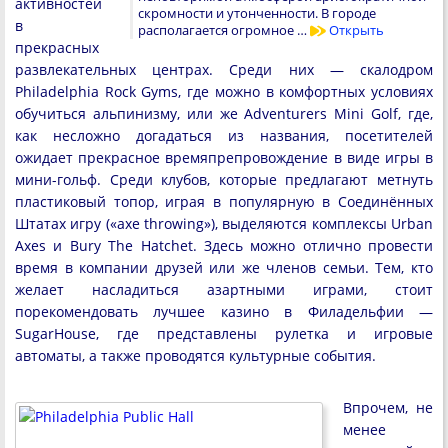
активностей
скромности и утонченности. В городе
в
располагается огромное …
Открыть
прекрасных
развлекательных центрах. Среди них — скалодром
Philadelphia Rock Gyms, где можно в комфортных условиях
обучиться альпинизму, или же Adventurers Mini Golf, где,
как несложно догадаться из названия, посетителей
ожидает прекрасное времяпрепровождение в виде игры в
мини-гольф. Среди клубов, которые предлагают метнуть
пластиковый топор, играя в популярную в Соединённых
Штатах игру («axe throwing»), выделяются комплексы Urban
Axes и Bury The Hatchet. Здесь можно отлично провести
время в компании друзей или же членов семьи. Тем, кто
желает насладиться азартными играми, стоит
порекомендовать лучшее казино в Филадельфии —
SugarHouse, где представлены рулетка и игровые
автоматы, а также проводятся культурные события.
Впрочем, не
менее