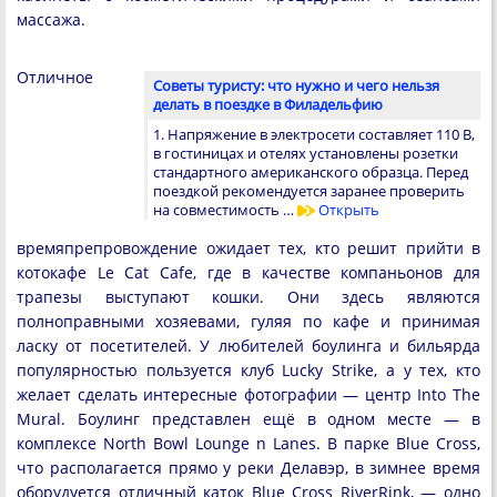
массажа.
Отличное
Советы туристу: что нужно и чего нельзя
делать в поездке в Филадельфию
1. Напряжение в электросети составляет 110 В,
в гостиницах и отелях установлены розетки
стандартного американского образца. Перед
поездкой рекомендуется заранее проверить
на совместимость …
Открыть
времяпрепровождение ожидает тех, кто решит прийти в
котокафе Le Cat Cafe, где в качестве компаньонов для
трапезы выступают кошки. Они здесь являются
полноправными хозяевами, гуляя по кафе и принимая
ласку от посетителей. У любителей боулинга и бильярда
популярностью пользуется клуб Lucky Strike, а у тех, кто
желает сделать интересные фотографии — центр Into The
Mural. Боулинг представлен ещё в одном месте — в
комплексе North Bowl Lounge n Lanes. В парке Blue Cross,
что располагается прямо у реки Делавэр, в зимнее время
оборудуется отличный каток Blue Cross RiverRink, — одно