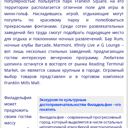
популярностью пользуется парк Franklin Square, на его
территории располагается отличное поле для игры в
мини-гольф. Насладившись игрой, отдыхающие могут
погулять по красивому парку и полюбоваться
прекрасными фонтанами. Среди сотен развлекательных
заведений без труда смогут подобрать подходящее место
для отдыха и поклонники ночных развлечений. Бар Rum,
ночные клубы Barcade, Marmont, Xfinity Live и G Lounge –
вот лишь несколько стильных заведений, предлагающих
гостям интересную вечернюю программу. Любители
шопинга останутся в восторге от рынка Reading Terminal
Market, он является самым крупным в городе. Огромный
выбор товаров представлен и в торговом комплексе
Franklin Mills Mall.
Филадельфия
Экскурсия по культурным
может
достопримечательностям Филадельфии - что
посетить
предложить
своим гостям
Филадельфия – современный прогрессивный
город, который выделяется в числе остальных
массу
неповторимой атмосферой аристократичной