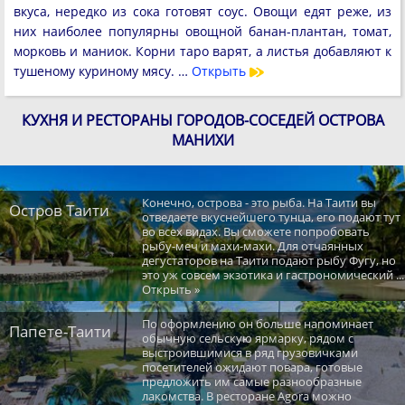
вкуса, нередко из сока готовят соус. Овощи едят реже, из
них наиболее популярны овощной банан-плантан, томат,
морковь и маниок. Корни таро варят, а листья добавляют к
тушеному куриному мясу. …
Открыть
КУХНЯ И РЕСТОРАНЫ ГОРОДОВ-СОСЕДЕЙ ОСТРОВА
МАНИХИ
Конечно, острова - это рыба. На Таити вы
Остров Таити
отведаете вкуснейшего тунца, его подают тут
во всех видах. Вы сможете попробовать
рыбу-меч и махи-махи. Для отчаянных
дегустаторов на Таити подают рыбу Фугу, но
это уж совсем экзотика и гастрономический ...
Открыть »
По оформлению он больше напоминает
Папете-Таити
обычную сельскую ярмарку, рядом с
выстроившимися в ряд грузовичками
посетителей ожидают повара, готовые
предложить им самые разнообразные
лакомства. В ресторане Agora можно