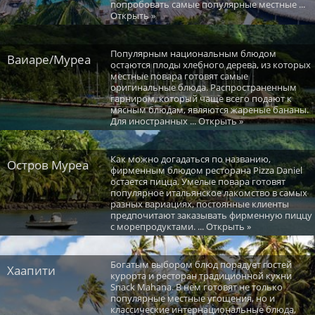
попробовать самые популярные местные ...
Открыть »
Популярным национальным блюдом
Ваиаре/Муреа
остаются плоды хлебного дерева, из которых
местные повара готовят самые
оригинальные блюда. Распространенным
гарниром, который чаще всего подают к
мясным блюдам, являются жареные бананы.
Для иностранных ... Открыть »
Как можно догадаться по названию,
Остров Муреа
фирменным блюдом ресторана Pizza Daniel
остается пицца. Умелые повара готовят
популярное итальянское лакомство в самых
разных вариациях, постоянные клиенты
предпочитают заказывать фирменную пиццу
с морепродуктами. ... Открыть »
Богатым выбором блюд порадует гостей
Хаапити
курорта и ресторан традиционной кухни
Snack Mahana. В нем готовят не только
популярные местные угощения, но и
классические интернациональные блюда,