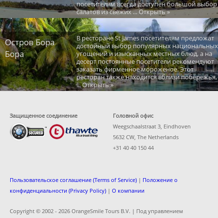
посетителям всегда доступен большой выбор
салатов из свежих ... Открыть »
В ресторане St James посетителям предложат
Остров Бора
достойный выбор популярных национальных
Бора
угощений и изысканных местных блюд, а на
десерт постоянные посетители рекомендуют
заказать фирменное мороженое. Этот
ресторан также находится вблизи побережья,
... Открыть »
Защищенное соединение
Головной офис
Weegschaalstraat 3, Eindhoven
5632 CW, The Netherlands
+31 40 40 150 44
Пользовательское соглашение (Terms of Service)
|
Положение о
конфиденциальности (Privacy Policy)
|
О компании
Copyright © 2002 -
2026 OrangeSmile Tours B.V. | Под управлением