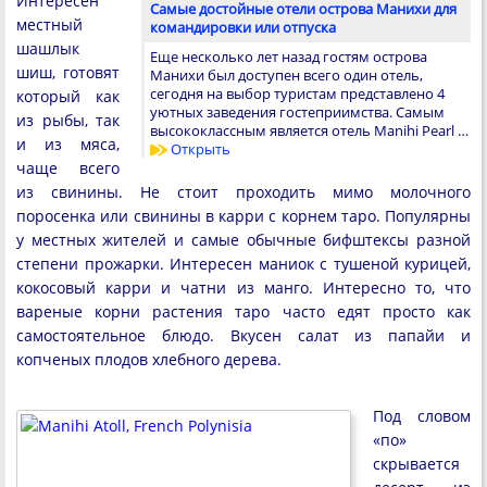
Интересен
Cамые достойные отели острова Манихи для
местный
командировки или отпуска
шашлык
Еще несколько лет назад гостям острова
шиш, готовят
Манихи был доступен всего один отель,
сегодня на выбор туристам представлено 4
который как
уютных заведения гостеприимства. Самым
из рыбы, так
высококлассным является отель Manihi Pearl …
и из мяса,
Открыть
чаще всего
из свинины. Не стоит проходить мимо молочного
поросенка или свинины в карри с корнем таро. Популярны
у местных жителей и самые обычные бифштексы разной
степени прожарки. Интересен маниок с тушеной курицей,
кокосовый карри и чатни из манго. Интересно то, что
вареные корни растения таро часто едят просто как
самостоятельное блюдо. Вкусен салат из папайи и
копченых плодов хлебного дерева.
Под словом
«по»
скрывается