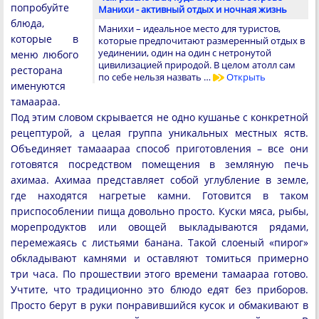
попробуйте
Манихи - активный отдых и ночная жизнь
блюда,
Манихи – идеальное место для туристов,
которые в
которые предпочитают размеренный отдых в
уединении, один на один с нетронутой
меню любого
цивилизацией природой. В целом атолл сам
ресторана
по себе нельзя назвать …
Открыть
именуются
тамаараа.
Под этим словом скрывается не одно кушанье с конкретной
рецептурой, а целая группа уникальных местных яств.
Объединяет тамааараа способ приготовления – все они
готовятся посредством помещения в земляную печь
ахимаа. Ахимаа представляет собой углубление в земле,
где находятся нагретые камни. Готовится в таком
приспособлении пища довольно просто. Куски мяса, рыбы,
морепродуктов или овощей выкладываются рядами,
перемежаясь с листьями банана. Такой слоеный «пирог»
обкладывают камнями и оставляют томиться примерно
три часа. По прошествии этого времени тамаараа готово.
Учтите, что традиционно это блюдо едят без приборов.
Просто берут в руки понравившийся кусок и обмакивают в