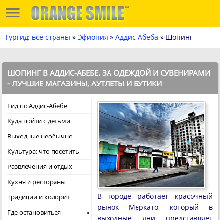
Тургид: все страны
»
Эфиопия
»
Аддис-Абеба
» Шопинг
ШОПИНГ В АДДИС-АБЕБЕ. ЗА ОДЕЖДОЙ И СУВЕНИРАМИ
- ЛУЧШИЕ МАГАЗИНЫ, АУТЛЕТЫ И БУТИКИ
Гид по Аддис-Абебе
Куда пойти с детьми
Выходные необычно
Культура: что посетить
Развлечения и отдых
Кухня и рестораны
В городе работает красочный
Традиции и колорит
рынок Меркато, который в
Где остановиться
выходные дни представляет