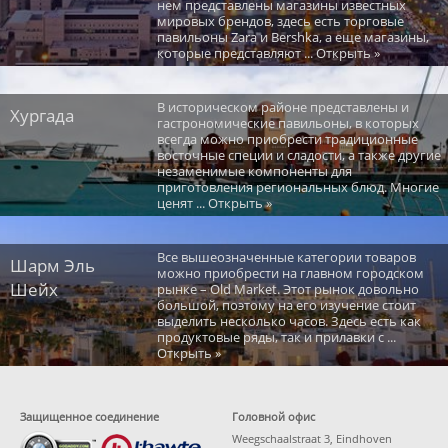
нем представлены магазины известных
мировых брендов, здесь есть торговые
павильоны Zara и Bershka, а еще магазины,
которые представляют ... Открыть »
В историческом районе представлены и
Хургада
гастрономические павильоны, в которых
всегда можно приобрести традиционные
восточные специи и сладости, а также другие
незаменимые компоненты для
приготовления региональных блюд. Многие
ценят ... Открыть »
Все вышеозначенные категории товаров
Шарм Эль
можно приобрести на главном городском
Шейх
рынке – Old Market. Этот рынок довольно
большой, поэтому на его изучение стоит
выделить несколько часов. Здесь есть как
продуктовые ряды, так и прилавки с ...
Открыть »
Защищенное соединение
Головной офис
Weegschaalstraat 3, Eindhoven