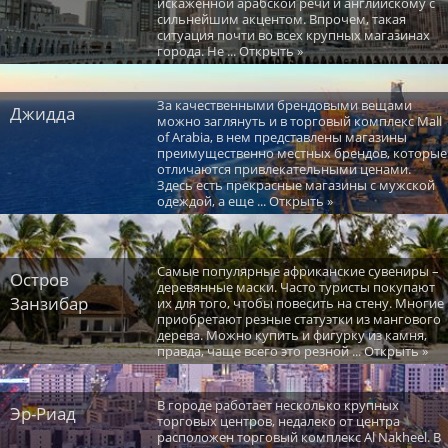
искаженной арабской речи и английскому с
сильнейшим акцентом. Впрочем, такая
ситуация почти во всех крупных магазинах
города. Не ... Открыть »
За качественными брендовыми вещами
Джидда
можно заглянуть и в торговый комплекс Mall
of Arabia, в нем представлены магазины
преимущественно местных брендов, которые
отличаются привлекательными ценами.
Здесь есть прекрасные магазины с мужской
одеждой, а еще ... Открыть »
Самые популярные африканские сувениры –
Остров
деревянные маски. Часто туристы покупают
Занзибар
их для того, чтобы повесить на стену. Многие
приобретают резные статуэтки из мангового
дерева. Можно купить и фигурку из камня,
правда, чаще всего это резной ... Открыть »
В городе работает несколько крупных
Эр-Риад
торговых центров, недалеко от центра
расположен торговый комплекс Al Nakheel. В