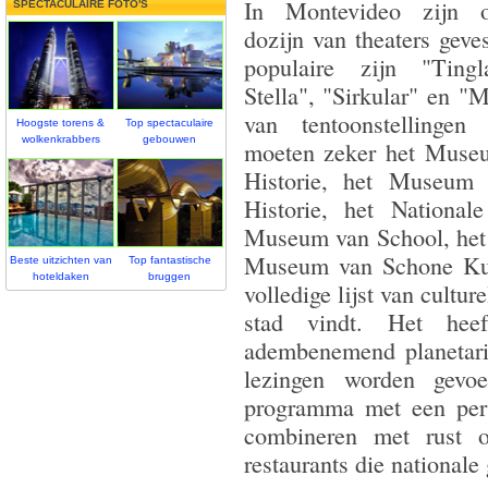
In Montevideo zijn o
SPECTACULAIRE FOTO'S
dozijn van theaters geve
populaire zijn "Ting
Stella", "Sirkular" en "
van tentoonstellingen 
Hoogste torens &
Top spectaculaire
wolkenkrabbers
gebouwen
moeten zeker het Muse
Historie, het Museum 
Historie, het Nation
Museum van School, het
Museum van Schone Kuns
Beste uitzichten van
Top fantastische
hoteldaken
bruggen
volledige lijst van cultu
stad vindt. Het hee
adembenemend planetariu
lezingen worden gevo
programma met een perso
combineren met rust 
restaurants die nationale