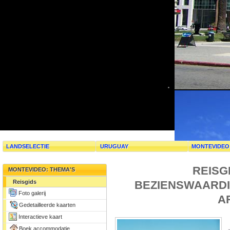
LANDSELECTIE
URUGUAY
MONTEVIDEO
REISG
MONTEVIDEO: THEMA'S
BEZIENSWAARDI
Reisgids
Foto galerij
A
Gedetailleerde kaarten
Interactieve kaart
Boek accommodatie