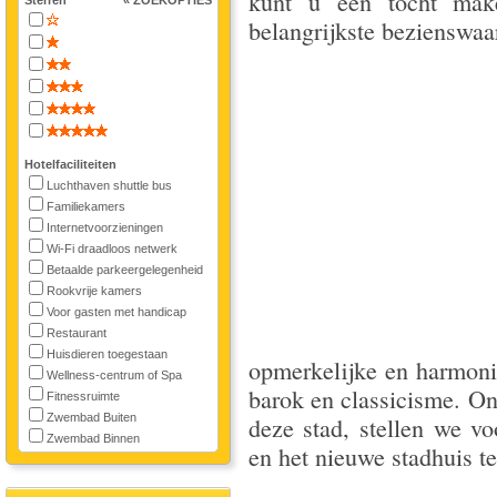
kunt u een tocht mak
Sterren
« ZOEKOPTIES
belangrijkste bezienswaa
Hotelfaciliteiten
Luchthaven shuttle bus
Familiekamers
Internetvoorzieningen
Wi-Fi draadloos netwerk
Betaalde parkeergelegenheid
Rookvrije kamers
Voor gasten met handicap
Restaurant
Huisdieren toegestaan
opmerkelijke en harmoni
Wellness-centrum of Spa
barok en classicisme. O
Fitnessruimte
Zwembad Buiten
deze stad, stellen we vo
Zwembad Binnen
en het nieuwe stadhuis t