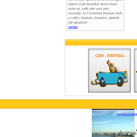
stad in Zuid-Amerika: leven houd
nooit op, zelfs niet voor een
seconde. In Corrientes Avenue vindt
u cafés, kiosken, theaters, winkels
zijn geopend...
verder
Servicevoorw
E