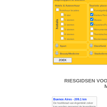
Hotels & Autoverhuur
Touristic place
Autohuur locaties
Kunstgaleri
0 ster
Kerken/Tem
1 sterren
Musea
2 sterren
Kastelen/P
3 sterren
Monument
4 sterren
Toeristisch
5 sterren
Bezienswa
Sport
Eten/Geld
Beauty/Medicine
Stadsdien
RIESGIDSEN VO
Buenos Aires - 209.1 km
De hoofdstad van Argentinië zeker
kan worden genoemd de levendigste