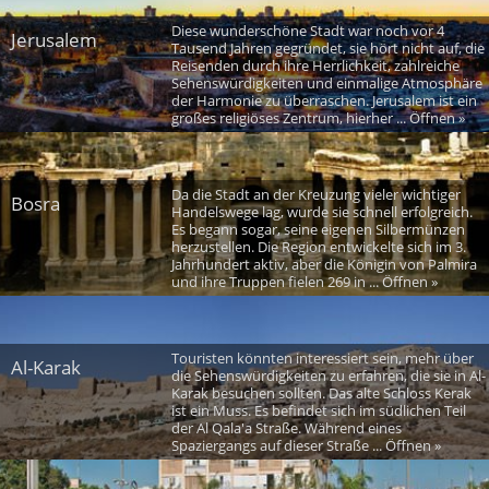
Diese wunderschöne Stadt war noch vor 4
Jerusalem
Tausend Jahren gegründet, sie hört nicht auf, die
Reisenden durch ihre Herrlichkeit, zahlreiche
Sehenswürdigkeiten und einmalige Atmosphäre
der Harmonie zu überraschen. Jerusalem ist ein
großes religiöses Zentrum, hierher ... Öffnen »
Da die Stadt an der Kreuzung vieler wichtiger
Bosra
Handelswege lag, wurde sie schnell erfolgreich.
Es begann sogar, seine eigenen Silbermünzen
herzustellen. Die Region entwickelte sich im 3.
Jahrhundert aktiv, aber die Königin von Palmira
und ihre Truppen fielen 269 in ... Öffnen »
Touristen könnten interessiert sein, mehr über
Al-Karak
die Sehenswürdigkeiten zu erfahren, die sie in Al-
Karak besuchen sollten. Das alte Schloss Kerak
ist ein Muss. Es befindet sich im südlichen Teil
der Al Qala'a Straße. Während eines
Spaziergangs auf dieser Straße ... Öffnen »