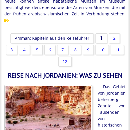
heute können antike nabatäische Münzen im Museum
besichtigt werden, ebenso wie die Arten von Münzen, die mit
der frühen arabisch-islamischen Zeit in Verbindung stehen.
1
Amman: Kapiteln aus den Reiseführer
2
3
4
5
6
7
8
9
10
11
12
REISE NACH JORDANIEN: WAS ZU SEHEN
Das Gebiet
von Jordanien
beherbergt
Zehntel von
Tausenden
von
historischen