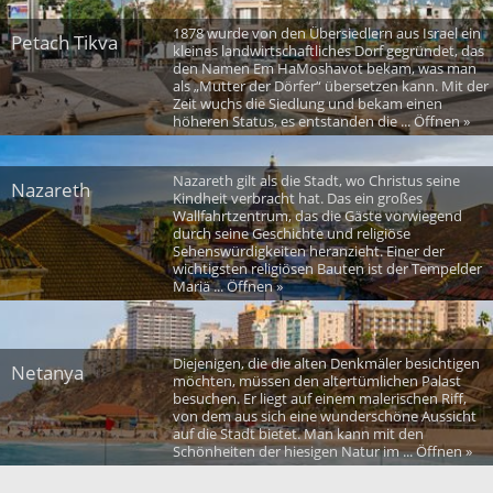
1878 wurde von den Übersiedlern aus Israel ein
Petach Tikva
kleines landwirtschaftliches Dorf gegründet, das
den Namen Em HaMoshavot bekam, was man
als „Mutter der Dörfer“ übersetzen kann. Mit der
Zeit wuchs die Siedlung und bekam einen
höheren Status, es entstanden die ... Öffnen »
Nazareth gilt als die Stadt, wo Christus seine
Nazareth
Kindheit verbracht hat. Das ein großes
Wallfahrtzentrum, das die Gäste vorwiegend
durch seine Geschichte und religiöse
Sehenswürdigkeiten heranzieht. Einer der
wichtigsten religiösen Bauten ist der Tempelder
Mariä ... Öffnen »
Diejenigen, die die alten Denkmäler besichtigen
Netanya
möchten, müssen den altertümlichen Palast
besuchen. Er liegt auf einem malerischen Riff,
von dem aus sich eine wunderschöne Aussicht
auf die Stadt bietet. Man kann mit den
Schönheiten der hiesigen Natur im ... Öffnen »