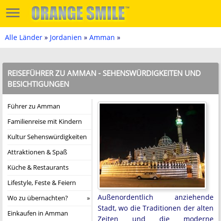
Alle Länder
»
Jordanien
»
Amman
»
REISEFÜHRER ZU AMMAN - SEHENSWÜRDIGKEITEN UND
BESICHTIGUNGEN
Führer zu Amman
Familienreise mit Kindern
Kultur Sehenswürdigkeiten
Attraktionen & Spaß
Küche & Restaurants
Lifestyle, Feste & Feiern
Außenordentlich anziehende
Wo zu übernachten?
Stadt, wo die Traditionen der alten
Einkaufen in Amman
Zeiten und die moderne