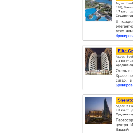
Адрес: Seef,
428), Мана
4.7 км
от це
Средняя оц
В каждом
элегантн
всех но
брониров
Elite G
Адрес: Seef 
3.3 км
от це
Средняя оц
Отель в 
Красочно
сигар, 
брониров
Sherato
Адрес: 6 P
0.3 км
от це
Средняя оц
Первосор
центра. 
бассейн