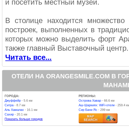
и посетить местный музей.
В столице находится множество 
построек, выполненных в традици
которых можно выделить форт Ара
также главный Выставочный центр.
Читать все...
ОТЕЛИ НА ORANGESMILE.COM В ГО
МАНАМ
ГОРОДА:
РЕГИОНЫ:
Джуффейр
- 5.6 км
Острова Хавар
- 66.6 км
Ситра
- 8.7 км
Аш-Шаркиях: WiFi-отели
- 259.4 к
Аль Хамалах
- 16.1 км
Сир Бани Яс
- 299 км
Сахир
- 20.1 км
Показать больше городов