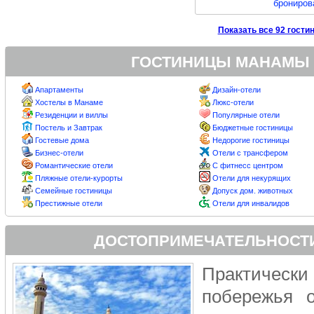
брониров
Показать все 92 гости
ГОСТИНИЦЫ МАНАМЫ 
Апартаменты
Дизайн-отели
Хостелы в Манаме
Люкс-отели
Резиденции и виллы
Популярные отели
Постель и Завтрак
Бюджетные гостиницы
Гостевые дома
Недорогие гостиницы
Бизнес-отели
Отели с трансфером
Романтические отели
С фитнесс центром
Пляжные отели-курорты
Отели для некурящих
Семейные гостиницы
Допуск дом. животных
Престижные отели
Отели для инвалидов
ДОСТОПРИМЕЧАТЕЛЬНОСТ
Практически
побережья о