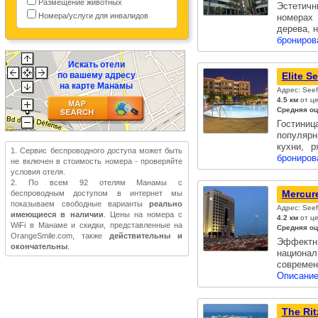
Размещение животных
Эстетичн
Номера/услуги для инвалидов
номерах
дерева, 
брониров
Искать отели
по вашему адресу
Elite S
на карте Манамы
Адрес: Seef
4.5 км
от це
Средняя оц
Гостини
популярн
кухни, 
1. Сервис беспроводного доступа может быть
брониров
не включен в стоимость номера - проверяйте
условия отеля.
2. По всем 92 отелям Манамы с
Mercure
беспроводным доступом в интернет мы
показываем свободные варианты
реально
Адрес: Seef
имеющиеся в наличии
. Цены на номера с
4.2 км
от це
WiFi в Манаме и скидки, представленные на
Средняя оц
OrangeSmile.com, также
действительны и
Эффект
окончательны
.
национа
совреме
Описание
The Rit