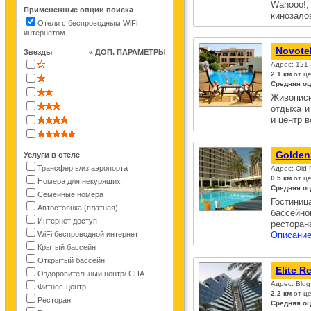
Wahooo!
Примененные опции поиска
кинозал
Отели с беспроводным WiFi
интернетом
Novotel
Звезды
« ДОП. ПАРАМЕТРЫ
Адрес: 121
2.1 км
от це
Средняя оц
Живопис
отдыха и
и центр 
Golden 
Услуги в отеле
Трансфер в/из аэропорта
Адрес: Old 
0.5 км
от це
Номера для некурящих
Средняя оц
Семейные номера
Гостини
Автостоянка (платная)
бассейн
Интернет доступ
рестора
WiFi беспроводной интернет
Описание
Крытый бассейн
Открытый бассейн
Elite R
Оздоровительный центр/ СПА
Адрес: Bldg
Фитнес-центр
2.2 км
от це
Ресторан
Средняя оц