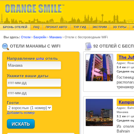
БРОНЬ ОТЕЛЕЙ
FAQ
ПРОКАТ АВТО
ТУР ГИД
ЭКСТРИМ
3D ТУРЫ
Вы здесь:
Отели
›
Бахрейн
›
Манама
›
Отели с беспроводным WiFi
ОТЕЛИ МАНАМЫ С WIFI
92 ОТЕЛЕЙ С БЕ
The Juf
Направление
или
отель
Адрес: Roa
3.4 км
от це
Средняя оц
Укажите ваши даты
Гостин
располаг
тренажер
Kempins
Гости
Адрес: Bahra
Манама
Добавить номер
3.1 км
от ц
Средняя оц
Из отеля
Bahrain