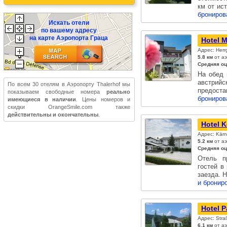
км от ис
брониров
Искать отели
по вашему адресу
на карте Аэропорта Граца
Hotel 
Адрес: Herr
5.8 км
от аэ
Средняя оц
На обед 
австрий
По всем 30 отелям в Аэропорту Thalerhof мы
предоста
показываем свободные номера
реально
брониров
имеющиеся в наличии
. Цены номеров и
скидки OrangeSmile.com также
действительны и окончательны
.
Hotel 
Адрес: Kärn
5.2 км
от аэ
Средняя оц
Отель п
гостей в
заезда. 
и бронир
Hotel P
Адрес: Stra
6.1 км
от аэ