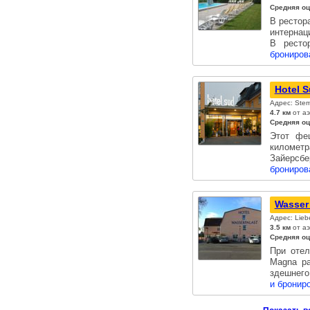
Средняя оц
В рестор
интернац
В ресто
брониров
Hotel 
Адрес: Ste
4.7 км
от аэ
Средняя оц
Этот фе
километр
Зайерсбе
брониров
Wasser 
Адрес: Lieb
3.5 км
от а
Средняя оц
При отел
Magna ра
здешнего
и бронир