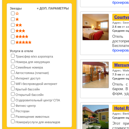
брониров
Звезды
« ДОП. ПАРАМЕТРЫ
Courtya
Адрес: Seer
2.6 км
от аэ
Средняя оц
Отель 
достопр
Бесплат
брониров
Услуги в отеле
Трансфер в/из аэропорта
Номера для некурящих
Mercur
Семейные номера
Адрес: Walte
Автостоянка (платная)
7.5 км
от аэ
Интернет доступ
Средняя оц
WiFi беспроводной интернет
Отель с
баром. В
Крытый бассейн
форм, у
Открытый бассейн
Оздоровительный центр/ СПА
Фитнес-центр
Hotel 
Ресторан
Адрес: Bie
Размещение животных
Средняя оц
Номера/услуги для инвалидов
Этот пр
стоимост