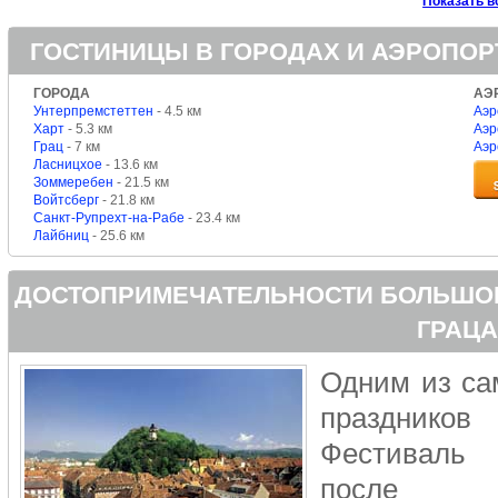
Показать в
ГОСТИНИЦЫ В ГОРОДАХ И АЭРОПОР
ГОРОДА
АЭ
Унтерпремстеттен
- 4.5 км
Аэр
Харт
- 5.3 км
Аэр
Грац
- 7 км
Аэр
Ласницхое
- 13.6 км
Зоммеребен
- 21.5 км
Войтсберг
- 21.8 км
Санкт-Рупрехт-на-Рабе
- 23.4 км
Лайбниц
- 25.6 км
ДОСТОПРИМЕЧАТЕЛЬНОСТИ БОЛЬШОГ
ГРАЦ
Одним из са
празднико
Фестиваль 
после оч