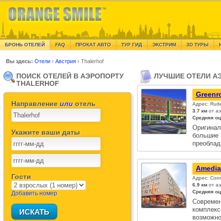
БРОНЬ ОТЕЛЕЙ
FAQ
ПРОКАТ АВТО
ТУР ГИД
ЭКСТРИМ
3D ТУРЫ
Вы здесь:
Отели
›
Австрия
›
Thalerhof
ПОИСК ОТЕЛЕЙ В АЭРОПОРТУ
ЛУЧШИЕ ОТЕЛИ АЭ
THALERHOF
Greenr
Направление
или
отель
Адрес: Rude
3.7 км
от аэ
Средняя оц
Оригинал
Укажите ваши даты
большие 
преоблад
Amedia
Гости
Адрес: Conr
6.9 км
от аэ
Средняя оц
Добавить номер
Совреме
комплек
возможн