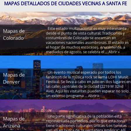
MAPAS DETALLADOS DE CIUDADES VECINAS A SANTA FE
Este estado multinacional es muy interesante
Mapas de
desde el punto de vista cultural; Tradiciones y
Colorado
costumbres de Colorado se encarnan en
vacaciones nacionales asombrosas. El estado es
el hogar de muchos escoceses. Anualmente, a
mediados de agosto, se celebra el ... Abrir »
Un evento musical esperado por todos los
Mapas de
fanáticos de la música rock se llama LOHI Music
Denver
Festival. Se lleva a cabo en julio en dos lugares en
las calles centrales de la ciudad (2219 W 32nd
Ave). Aquí los visitantes pueden esperar no solo
un extenso programa ... Abrir »
Una parte significativa de la población está
Mapas de
representada por indios, por lo que esta zona
Arizona
tiene tradiciones culturales únicas. Los turistas
van allí en busca de 'la verdadera América'; Allí