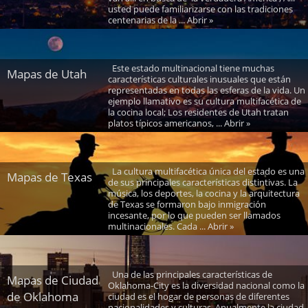
usted puede familiarizarse con las tradiciones
centenarias de la ... Abrir »
Este estado multinacional tiene muchas
Mapas de Utah
características culturales inusuales que están
representadas en todas las esferas de la vida. Un
ejemplo llamativo es su cultura multifacética de
la cocina local; Los residentes de Utah tratan
platos típicos americanos, ... Abrir »
La cultura multifacética única del estado es una
Mapas de Texas
de sus principales características distintivas. La
música, los deportes, la cocina y la arquitectura
de Texas se formaron bajo inmigración
incesante, por lo que pueden ser llamados
multinacionales. Cada ... Abrir »
Una de las principales características de
Mapas de Ciudad
Oklahoma-City es la diversidad nacional como la
de Oklahoma
ciudad es el hogar de personas de diferentes
nacionalidades y culturas. Anualmente la ciudad