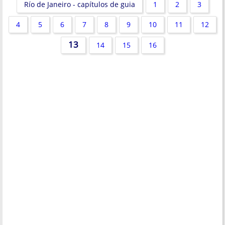
Río de Janeiro - capítulos de guia
1
2
3
4
5
6
7
8
9
10
11
12
13
14
15
16