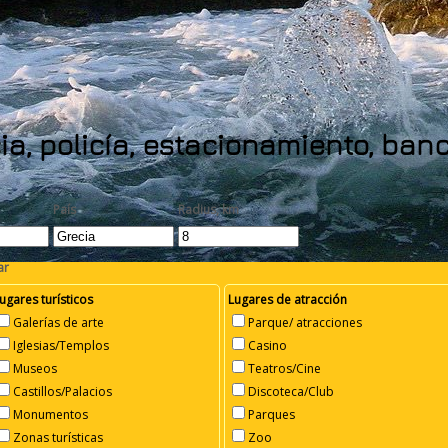
ia, policía, estacionamiento, ba
País
Radius, km
ar
ugares turísticos
Lugares de atracción
Galerías de arte
Parque/ atracciones
Iglesias/Templos
Casino
Museos
Teatros/Cine
Castillos/Palacios
Discoteca/Club
Monumentos
Parques
Zonas turísticas
Zoo