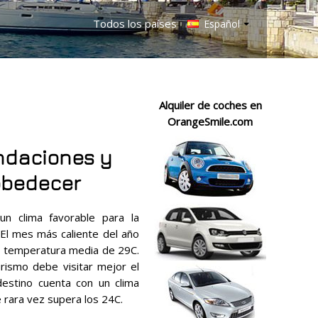
Todos los países
Español
Alquiler de coches en
OrangeSmile.com
ndaciones y
obedecer
n clima favorable para la
 El mes más caliente del año
a temperatura media de 29C.
rismo debe visitar mejor el
estino cuenta con un clima
rara vez supera los 24C.