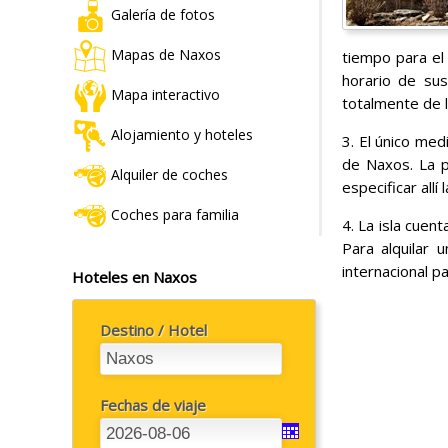
Galería de fotos
Mapas de Naxos
tiempo para el 
horario de su
Mapa interactivo
totalmente de l
Alojamiento y hoteles
3. El único me
de Naxos. La p
Alquiler de coches
especificar allí
Coches para familia
4. La isla cuen
Para alquilar 
internacional pa
Hoteles en Naxos
Destino / Hotel
Fechas de viaje