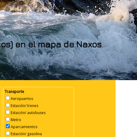
ncos) en el mapa de Naxos
Transporte
Aeropuertos
Estación/ trenes
Estación/ autobuses
Metro
Aparcamientos
Estación/ gasolina