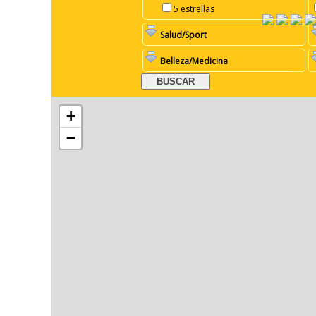
5 estrellas
Salud/Sport
Belleza/Medicina
+
−