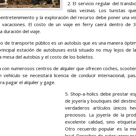
2. El servicio regular del trans
islas vecinas. Los turistas q
entretenimiento y la exploración del recurso debe poner una visi
s vacaciones. El costo de un viaje en ferry caerá dentro de
a duración del viaje.
dio de transporte público es un autobús que es una manera óptima
rincipal estación de autobuses está situado no muy lejos de l
 la mesa del autobús y el costo de los boletos.
ta con numerosos centros de alquiler que ofrecen coches, scooter
un vehículo se necesitará licencia de conducir internacional, pa
ra pagar el alquiler y gage.
5. Shop-a-holics debe prestar esp
de joyería y boutiques del destino
verdaderos artículos únicos h
preciosos. La joyería de la prod
excelente calidad, sino etiquet
Otro recuerdo popular es la mie
local. Derechos de autor: www.o