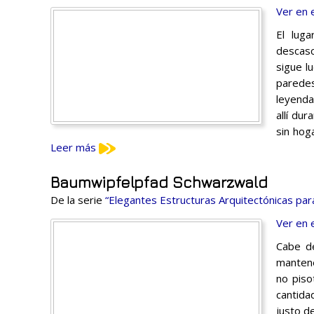
Ver en 
El lug
descasc
sigue l
paredes
leyenda
allí du
sin hog
Leer más
Baumwipfelpfad Schwarzwald
De la serie
“Elegantes Estructuras Arquitectónicas par
Ver en 
Cabe de
mantene
no piso
cantida
justo d