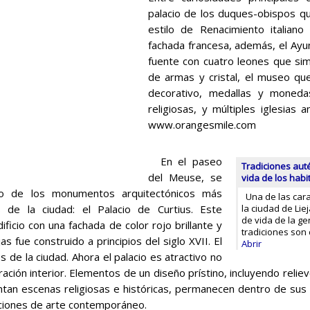
palacio de los duques-obispos q
estilo de Renacimiento italiano 
fachada francesa, además, el Ayun
fuente con cuatro leones que sim
de armas y cristal, el museo qu
decorativo, medallas y moneda
religiosas, y múltiples iglesias 
www.orangesmile.com
En el paseo
Tradiciones auté
del Meuse, se
vida de los habi
o de los monumentos arquitectónicos más
Una de las cara
s de la ciudad: el Palacio de Curtius. Este
la ciudad de Lie
de vida de la ge
ificio con una fachada de color rojo brillante y
tradiciones son
as fue construido a principios del siglo XVII. El
Abrir
 de la ciudad. Ahora el palacio es atractivo no
ración interior. Elementos de un diseño prístino, incluyendo reli
tan escenas religiosas e históricas, permanecen dentro de sus pa
ciones de arte contemporáneo.