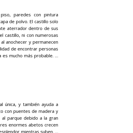
piso, paredes con pintura
pa de polvo. El castillo solo
nte aterrador dentro de sus
l castillo, ni con numerosas
o al anochecer y permanecen
bilidad de encontrar personas
da es mucho más probable. …
al única, y también ayuda a
erto con puentes de madera y
e al parque debido a la gran
e. Tres enormes abetos crecen
 esplendor mientras suben. …