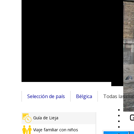
Selección de país
Bélgica
Todas las ciu
G
Guía de Lieja
Viaje familiar con niños