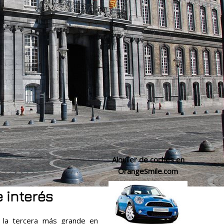
Alquiler de coches en
OrangeSmile.com
e interés
e, la tercera más grande en