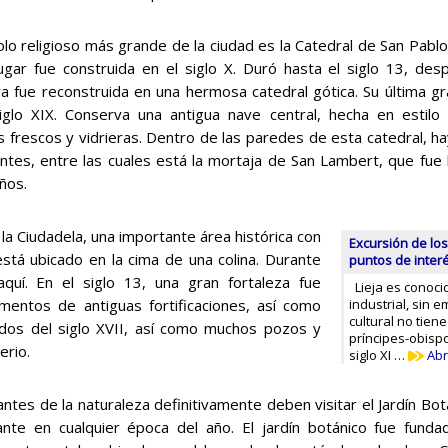
olo religioso más grande de la ciudad es la Catedral de San Pablo
ugar fue construida en el siglo X. Duró hasta el siglo 13, desp
ra fue reconstruida en una hermosa catedral gótica. Su última gr
iglo XIX. Conserva una antigua nave central, hecha en estil
s frescos y vidrieras. Dentro de las paredes de esta catedral, ha
ntes, entre las cuales está la mortaja de San Lambert, que fue l
ños.
la Ciudadela, una importante área histórica con
Excursión de los 
á ubicado en la cima de una colina. Durante
puntos de inter
 aquí. En el siglo 13, una gran fortaleza fue
Lieja es conoci
mentos de antiguas fortificaciones, así como
industrial, sin 
cultural no tiene
os del siglo XVII, así como muchos pozos y
príncipes-obispo
erio.
siglo XI …
Abr
ntes de la naturaleza definitivamente deben visitar el Jardín Bo
ante en cualquier época del año. El jardín botánico fue fund