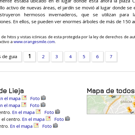
lmente estaba ubicado en el lugar donde está ahora la plaza C
llo activo de nuevas áreas, el jardín se movió al lugar donde se e
struyeron hermosos invernaderos, que se utilizan para l
iones. En ellos, se pueden ver enormes árboles de más de 150 a
a de hitos y vistas icónicas de esta protegida por la ley de derechos de au
activo a
www.orangesmile.com
.
1
s de guia
2
3
4
5
6
7
de Lieja
Mapa de todos 
En el mapa
Foto
n el mapa
Foto
entro.
En el mapa
Foto
 el centro.
En el mapa
Foto
ntro.
En el mapa
Foto