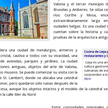
Valonia y el tercer municipio
Bruselas y Amberes. Se sitúa ce
ríos: Ourthe y Mosa, enci
extraordinariamente larga 
ciudades belgas. Es una ciudad
cuentan sobre la historia y cu
pruebas de la arquitectura anti
idera una ciudad de metalurgos, armeros y
Cocina de Lieja
cristal, cautiva a todos con su vivacidad, una
restaurantes y 
 de avenidas, parques y jardines. La ciudad
Lieja es una ant
ciones antiguas, objetos del arte de Valonia,
cultura gastronó
culinarias de es
os museos. Se puede comenzar su visita con la
sorprenden a l
de St. Lambert, donde se ubicaba una catedral
Abrir
honor, pero quedaron sólo ruinas después de la
ncesa, aunque los objetos intactos y el modelo de la catedral 
n la calle Mer du Nord.
Entre curiosidades principales 