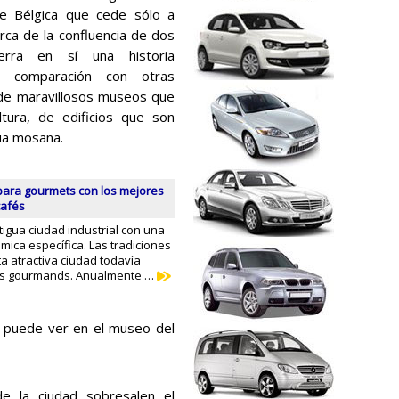
 de Bélgica que cede sólo a
rca de la confluencia de dos
erra en sí una historia
en comparación con otras
 de maravillosos museos que
ltura, de edificios que son
gua mosana.
 para gourmets con los mejores
cafés
igua ciudad industrial con una
mica específica. Las tradiciones
ta atractiva ciudad todavía
os gourmands. Anualmente …
se puede ver en el museo del
de la ciudad sobresalen el