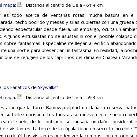
el mapa:
Distancia al centro de Lieja - 61.4 km.
ar es todo acerca de ventanas rotas, mucha basura en el 
arada, techo podrido y mesas y sillas cubiertas con una gruesa ca
uciendo espectacular desde fuera. Sin embargo, oculta un ambie
. Algunos entusiastas no se asustan ni con el posible colapso de
s sobre fantasmas. Especialmente llegan al edificio abandonad
rante una noche para presenciar un fantasma. En realidad, la posi
ar que se refugien de los caprichos del clima en Chateau Miran
a los Fanáticos de Skywalks”
el mapa:
Distancia al centro de Lieja - 59.3 km.
stacar que la torre Baumwipfelpfad no daña la reserva natur
r su belleza prístina. Los turistas se mueven en el suelo cubi
tean el suelo; de lo contrario, se causaría un daño considerabl
d de visitantes. La torre de la cúpula tiene un secreto increíbl
entro de él. Los visitantes pueden ver la composición en todo su