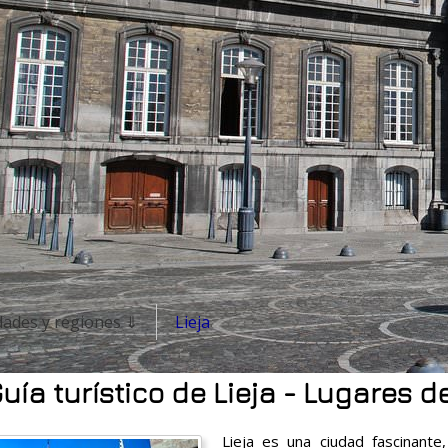
dades y regiones ⇓
Lieja
uía turístico de Lieja - Lugares d
Lieja es una ciudad fascinant