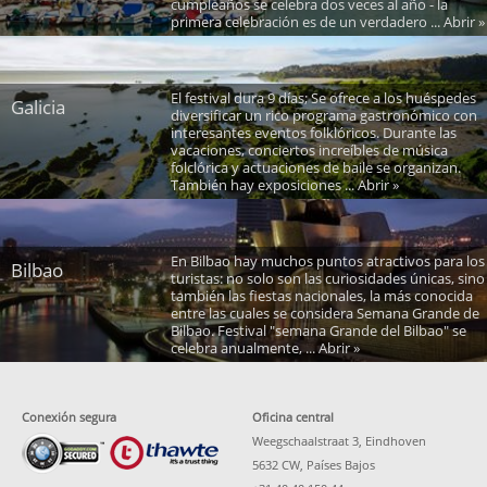
cumpleaños se celebra dos veces al año - la
primera celebración es de un verdadero ... Abrir »
El festival dura 9 días; Se ofrece a los huéspedes
Galicia
diversificar un rico programa gastronómico con
interesantes eventos folklóricos. Durante las
vacaciones, conciertos increíbles de música
folclórica y actuaciones de baile se organizan.
También hay exposiciones ... Abrir »
En Bilbao hay muchos puntos atractivos para los
Bilbao
turistas: no solo son las curiosidades únicas, sino
también las fiestas nacionales, la más conocida
entre las cuales se considera Semana Grande de
Bilbao. Festival "semana Grande del Bilbao" se
celebra anualmente, ... Abrir »
Conexión segura
Oficina central
Weegschaalstraat 3, Eindhoven
5632 CW, Países Bajos