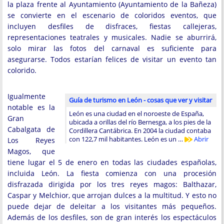
la plaza frente al Ayuntamiento (Ayuntamiento de la Bañeza)
se convierte en el escenario de coloridos eventos, que
incluyen desfiles de disfraces, fiestas callejeras,
representaciones teatrales y musicales. Nadie se aburrirá,
solo mirar las fotos del carnaval es suficiente para
asegurarse. Todos estarían felices de visitar un evento tan
colorido.
Igualmente
Guía de turismo en León - cosas que ver y visitar
notable es la
León es una ciudad en el noroeste de España,
Gran
ubicada a orillas del río Bernesga, a los pies de la
Cabalgata de
Cordillera Cantábrica. En 2004 la ciudad contaba
con 122,7 mil habitantes. León es un …
Abrir
Los Reyes
Magos, que
tiene lugar el 5 de enero en todas las ciudades españolas,
incluida León. La fiesta comienza con una procesión
disfrazada dirigida por los tres reyes magos: Balthazar,
Caspar y Melchior, que arrojan dulces a la multitud. Y esto no
puede dejar de deleitar a los visitantes más pequeños.
Además de los desfiles, son de gran interés los espectáculos