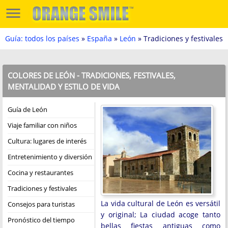
Guía: todos los países
»
España
»
León
» Tradiciones y festivales
COLORES DE LEÓN - TRADICIONES, FESTIVALES,
MENTALIDAD Y ESTILO DE VIDA
Guía de León
Viaje familiar con niños
Cultura: lugares de interés
Entretenimiento y diversión
Cocina y restaurantes
Tradiciones y festivales
La vida cultural de León es versátil
Consejos para turistas
y original; La ciudad acoge tanto
Pronóstico del tiempo
bellas fiestas antiguas como