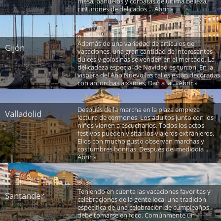
mesa, pañuelos y corbatas de última belleza,
cinturones de delicados ... Abrir »
Además de una variedad de artículos de
Gijón
vacaciones, una gran cantidad de interesantes
dulces y golosinas se venden en el mercado. La
delicadeza especial de Navidad es turron. En la
víspera del Año Nuevo las calles están decoradas
con antorchas aixames; Dan a la ... Abrir »
Después de la marcha en la plaza empieza
Valladolid
lectura de cermones. Los adultos junto con los
niños vienen a escucharlos. Todos los actos
festivos pueden visitar los viajeros extranjeros.
Ellos con mucho gusto observan marchas y
costumbres bonitas. Después del mediodía ...
Abrir »
Teniendo en cuenta las vacaciones favoritas y
Santander
celebraciones de la gente local una tradición
específica de una celebración de cumpleaños
debe tomarse en foco. Comúnmente un