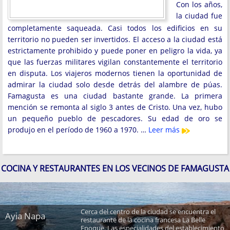
Con los años,
la ciudad fue
completamente saqueada. Casi todos los edificios en su
territorio no pueden ser invertidos. El acceso a la ciudad está
estrictamente prohibido y puede poner en peligro la vida, ya
que las fuerzas militares vigilan constantemente el territorio
en disputa. Los viajeros modernos tienen la oportunidad de
admirar la ciudad solo desde detrás del alambre de púas.
Famagusta es una ciudad bastante grande. La primera
mención se remonta al siglo 3 antes de Cristo. Una vez, hubo
un pequeño pueblo de pescadores. Su edad de oro se
produjo en el período de 1960 a 1970. …
Leer más
COCINA Y RESTAURANTES EN LOS VECINOS DE FAMAGUSTA
Cerca del centro de la ciudad se encuentra el
Ayia Napa
restaurante de la cocina francesa La Belle
Epoque. Las especialidades del establecimiento