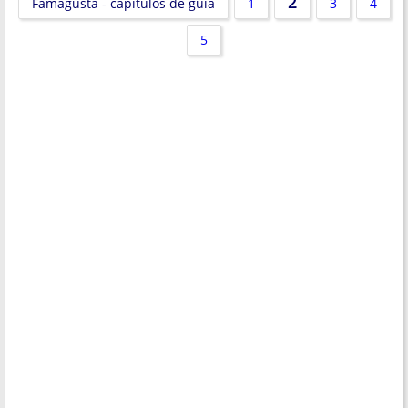
2
Famagusta - capítulos de guia
1
3
4
5