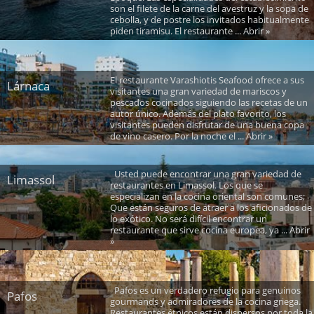
son el filete de la carne del avestruz y la sopa de
cebolla, y de postre los invitados habitualmente
piden tiramisu. El restaurante ... Abrir »
El restaurante Varashiotis Seafood ofrece a sus
Lárnaca
visitantes una gran variedad de mariscos y
pescados cocinados siguiendo las recetas de un
autor único. Además del plato favorito, los
visitantes pueden disfrutar de una buena copa
de vino casero. Por la noche el ... Abrir »
Usted puede encontrar una gran variedad de
Limassol
restaurantes en Limassol. Los que se
especializan en la cocina oriental son comunes;
Que están seguros de atraer a los aficionados de
lo exótico. No será difícil encontrar un
restaurante que sirve cocina europea, ya ... Abrir
»
Pafos es un verdadero refugio para genuinos
Pafos
gourmands y admiradores de la cocina griega.
Restaurantes étnicos están dispersos por toda la