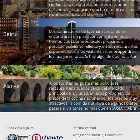
ciudad. Uno de los restaurantes más populares
del complejo conocido mucho más allá de sus
fronteras es la casa de ... Abrir »
Los admiradores de los mariscos también
Beirut
encontraran un plato conveniente en poco
tiempo Los cocineros locales preparan el
pescado excelente relleno, y en los restaurantes
especializados a los visitants se les propondrán
los manjares raros. Si hay algo, de que no ... Abrir
»
A los turistas les gusta más populares
Alanya
restaurantes situados cerca del mercado
principal de la ciudad. En ellos proponen los
platos de la cocina nacional por los precios muy
atractivos, la comida nutritiva de algunos platos
pasará al visitante no más que en 5USD. ... Abrir »
Conexión segura
Oficina central
Weegschaalstraat 3, Eindhoven