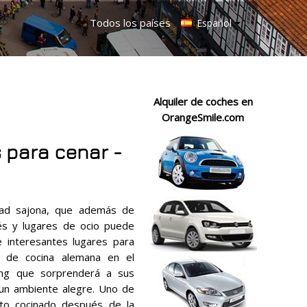
Todos los países
Español
Alquiler de coches en
OrangeSmile.com
 para cenar -
dad sajona, que además de
és y lugares de ocio puede
e interesantes lugares para
s de cocina alemana en el
fang que sorprenderá a sus
un ambiente alegre. Uno de
to cocinado después de la