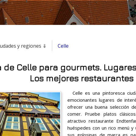
iudades y regiones ⇓
Celle
 de Celle para gourmets. Lugares
Los mejores restaurantes
Celle es una pintoresca ciu
emocionantes lugares de inter
ofrecer una buena selección d
comer. Pruebe platos clásico
atractivo restaurante Endten
huéspedes con un rico menú y 
sus golosinas de marca es pa