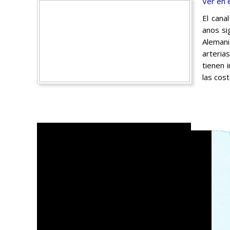
Ver en 
El cana
anos si
Alemani
arteria
tienen 
las cost