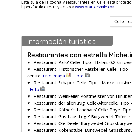
Esta guía de la cocina y restaurantes en Celle está protegid
hipervínculo directo y activo a
www.orangesmile.com
.
Celle - c
Información turística
Restaurantes con estrella Micheli
♥ Restaurant 'Palio' Celle. Tipo - Italian. 0.2 km de
♥ Restaurant 'Historischer Ratskeller' Celle. Tipo - 
centro.
En el mapa
Foto
♥ Restaurant 'Schaper' Celle. Tipo - Market cuisine
Foto
♥ Restaurant 'Weinkeller Postmeister von Hinüber' C
♥ Restaurant 'der allerKrug' Celle-Altencelle. Tipo 
♥ Restaurant 'Köllner’s Landhaus' Celle-Boye. Tipo 
♥ Restaurant 'Gasthaus Lege' Burgwedel-Thönse. Ti
♥ Restaurant 'Ole Deele' Burgwedel-Grossburgwede
♥ Restaurant 'Kokenstube' Burgwedel-Grossburgwed