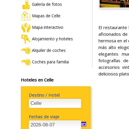
Galería de fotos
Mapas de Celle
El restaurante
Mapa interactivo
aficionados de 
Alojamiento y hoteles
hermosa en el e
más alto elogi
Alquiler de coches
elegantes mu
fotografías de
Coches para familia
accesorios vin
deliciosos plat
Hoteles en Celle
Destino / Hotel
Fechas de viaje