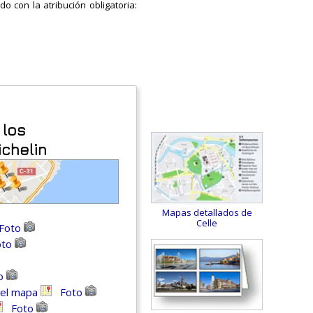
o con la atribución obligatoria:
 los
ichelin
Mapas detallados de
Celle
Foto
oto
o
 el mapa
Foto
Foto