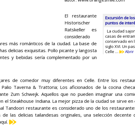
El restaurante
Excursión de los 
Historischer
puntos de inter
Ratskeller es
La ciudad sajo
considerado
casas de entra
conservado en l
ares más románticos de la ciudad. La base de
siglo XVI. Un pa
s delicias exquisitas. Pollo picante y langosta
Celle …
Abrir
rantes y bebidas sería complementado por un
ares de comedor muy diferentes en Celle. Entre los restaura
 Palio Taverna & Trattoria; Los aficionados de la cocina checa 
ante Zum Schwejk. Aquellos que no pueden imaginar una comi
n el Steakhouse Indiana. La mejor pizza de la ciudad se sirve en 
al Tandoori restaurante es considerado uno de los restaurantes
de las delicias tailandesas originales, una selección decente 
quí.