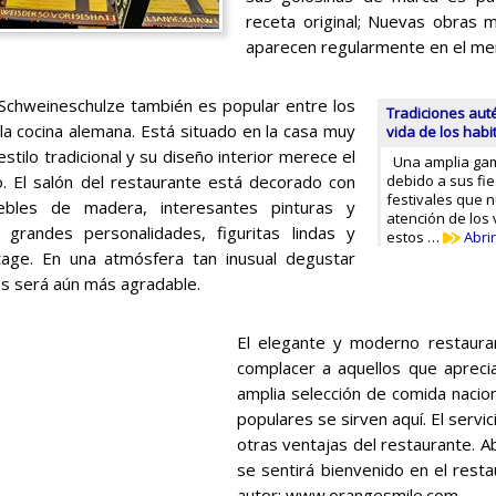
receta original; Nuevas obras ma
aparecen regularmente en el men
 Schweineschulze también es popular entre los
Tradiciones auté
la cocina alemana. Está situado en la casa muy
vida de los habi
stilo tradicional y su diseño interior merece el
Una amplia gama
o. El salón del restaurante está decorado con
debido a sus fi
festivales que n
ebles de madera, interesantes pinturas y
atención de los 
 grandes personalidades, figuritas lindas y
estos …
Abrir
tage. En una atmósfera tan inusual degustar
os será aún más agradable.
El elegante y moderno restaur
complacer a aquellos que apreci
amplia selección de comida nacion
populares se sirven aquí. El servi
otras ventajas del restaurante. 
se sentirá bienvenido en el rest
autor: www.orangesmile.com