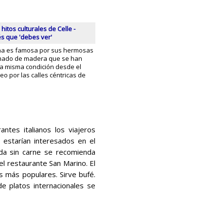
hitos culturales de Celle -
és que 'debes ver'
na es famosa por sus hermosas
mado de madera que se han
a misma condición desde el
seo por las calles céntricas de
ntes italianos los viajeros
estarían interesados ​​en el
da sin carne se recomienda
el restaurante San Marino. El
 más populares. Sirve bufé.
de platos internacionales se