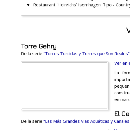
♥ Restaurant 'Heinrichs' Isernhagen. Tipo - Countr
V
Torre Gehry
De la serie
“Torres Torcidas y Torres que Son Reales”
Ver en 
La form
importa
pequeña
constru
en marc
El C
De la serie
“Las Más Grandes Vias Aquáticas y Canale