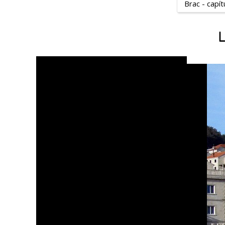
Brac - capít
L