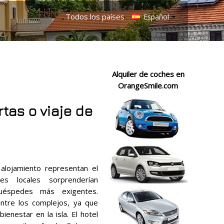
Todos los países
Español
Alquiler de coches en
OrangeSmile.com
tas o viaje de
lojamiento representan el
es locales sorprenderían
uéspedes más exigentes.
ntre los complejos, ya que
enestar en la isla. El hotel