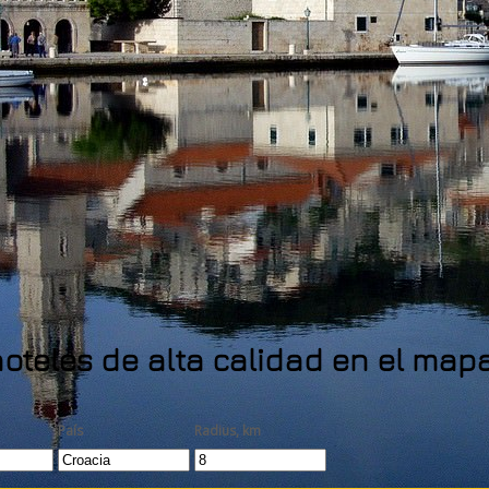
oteles de alta calidad en el map
País
Radius, km