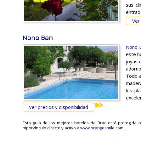
sus cl
entrad
Ver 
Nono Ban
Nono 
este ho
joyas 
adorno
Todo a
madera
los pl
excelen
Ver precios y disponibilidad
Esta guía de los mejores hoteles de Brac está protegida po
hipervínculo directo y activo a
www.orangesmile.com
.