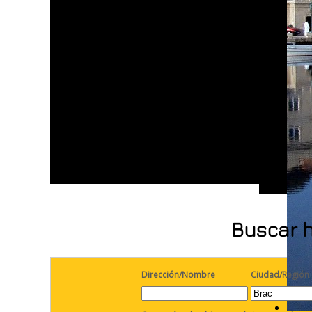
Buscar h
Dirección/Nombre
Ciudad/Región