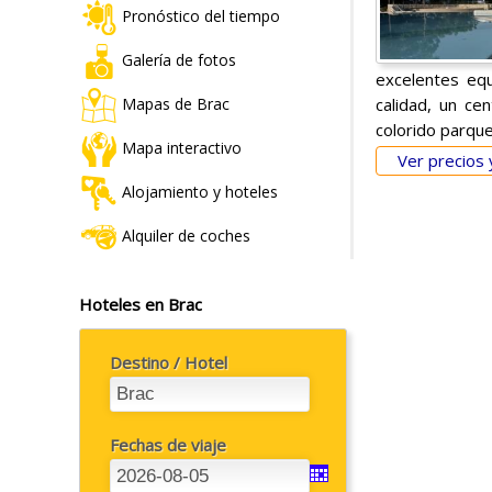
Pronóstico del tiempo
Galería de fotos
excelentes equ
calidad, un ce
Mapas de Brac
colorido parque
Mapa interactivo
Ver precios 
Alojamiento y hoteles
Alquiler de coches
Hoteles en Brac
Destino / Hotel
Fechas de viaje