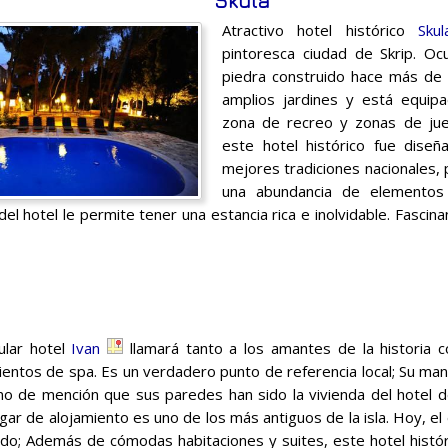
Skula
Atractivo hotel histórico
Skul
pintoresca ciudad de Skrip. O
piedra construido hace más de
amplios jardines y está equip
zona de recreo y zonas de jue
este hotel histórico fue dise
mejores tradiciones nacionales, 
una abundancia de elementos 
del hotel le permite tener una estancia rica e inolvidable. Fascin
ular hotel
Ivan
llamará tanto a los amantes de la historia c
ientos de spa. Es un verdadero punto de referencia local; Su man
no de mención que sus paredes han sido la vivienda del hotel de
ugar de alojamiento es uno de los más antiguos de la isla. Hoy, e
do; Además de cómodas habitaciones y suites, este hotel históri