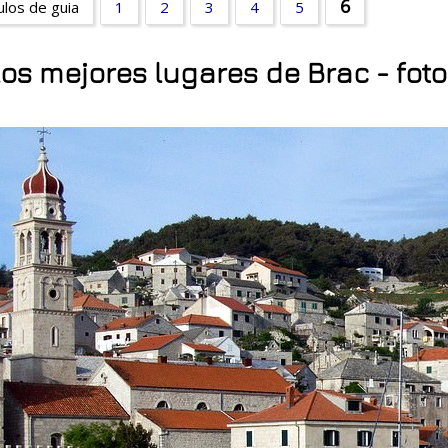
6
ulos de guia
1
2
3
4
5
os mejores lugares de Brac - fot