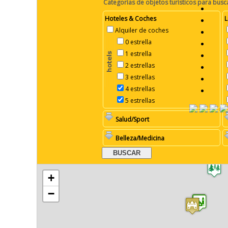
Categorías de objetos turísticos para busc
Hoteles & Coches
L
Alquiler de coches
0 estrella
1 estrella
2 estrellas
3 estrellas
4 estrellas
5 estrellas
Salud/Sport
Belleza/Medicina
+
−