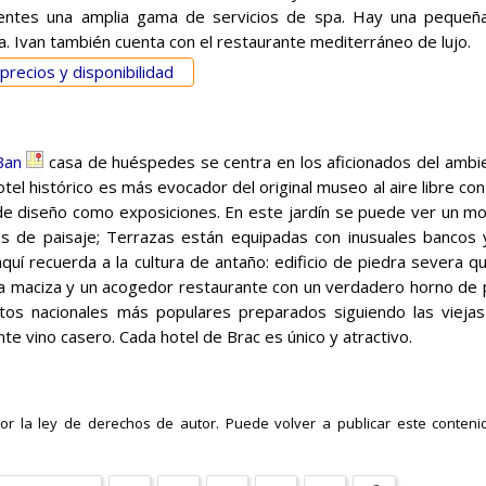
ientes una amplia gama de servicios de spa. Hay una pequeña
a. Ivan también cuenta con el restaurante mediterráneo de lujo.
precios y disponibilidad
Ban
casa de huéspedes se centra en los aficionados del ambient
tel histórico es más evocador del original museo al aire libre con 
de diseño como exposiciones. En este jardín se puede ver un m
s de paisaje; Terrazas están equipadas con inusuales bancos y
quí recuerda a la cultura de antaño: edificio de piedra severa q
 maciza y un acogedor restaurante con un verdadero horno de pi
atos nacionales más populares preparados siguiendo las vieja
te vino casero. Cada hotel de Brac es único y atractivo.
r la ley de derechos de autor. Puede volver a publicar este contenido