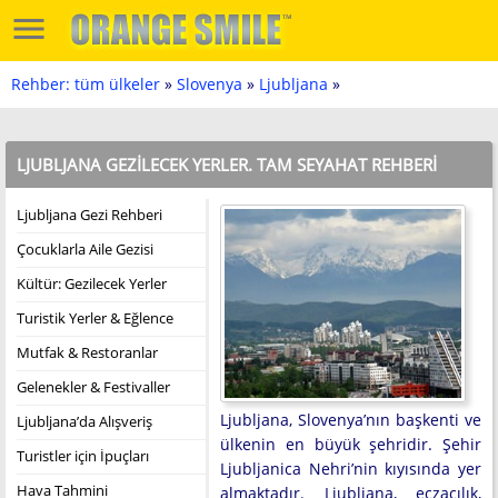
Rehber: tüm ülkeler
»
Slovenya
»
Ljubljana
»
LJUBLJANA GEZILECEK YERLER. TAM SEYAHAT REHBERI
Ljubljana Gezi Rehberi
Çocuklarla Aile Gezisi
Kültür: Gezilecek Yerler
Turistik Yerler & Eğlence
Mutfak & Restoranlar
Gelenekler & Festivaller
Ljubljana, Slovenya’nın başkenti ve
Ljubljana’da Alışveriş
ülkenin en büyük şehridir. Şehir
Turistler için İpuçları
Ljubljanica Nehri’nin kıyısında yer
Hava Tahmini
almaktadır. Ljubljana, eczacılık,