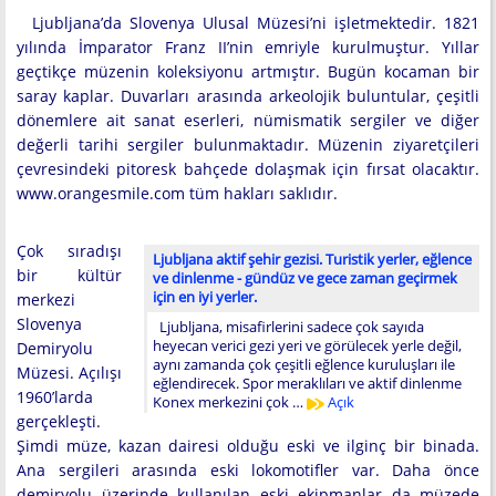
Ljubljana’da Slovenya Ulusal Müzesi’ni işletmektedir. 1821
yılında İmparator Franz II’nin emriyle kurulmuştur. Yıllar
geçtikçe müzenin koleksiyonu artmıştır. Bugün kocaman bir
saray kaplar. Duvarları arasında arkeolojik buluntular, çeşitli
dönemlere ait sanat eserleri, nümismatik sergiler ve diğer
değerli tarihi sergiler bulunmaktadır. Müzenin ziyaretçileri
çevresindeki pitoresk bahçede dolaşmak için fırsat olacaktır.
www.orangesmile.com tüm hakları saklıdır.
Çok sıradışı
Ljubljana aktif şehir gezisi. Turistik yerler, eğlence
bir kültür
ve dinlenme - gündüz ve gece zaman geçirmek
için en iyi yerler.
merkezi
Slovenya
Ljubljana, misafirlerini sadece çok sayıda
heyecan verici gezi yeri ve görülecek yerle değil,
Demiryolu
aynı zamanda çok çeşitli eğlence kuruluşları ile
Müzesi. Açılışı
eğlendirecek. Spor meraklıları ve aktif dinlenme
1960’larda
Konex merkezini çok …
Açık
gerçekleşti.
Şimdi müze, kazan dairesi olduğu eski ve ilginç bir binada.
Ana sergileri arasında eski lokomotifler var. Daha önce
demiryolu üzerinde kullanılan eski ekipmanlar da müzede