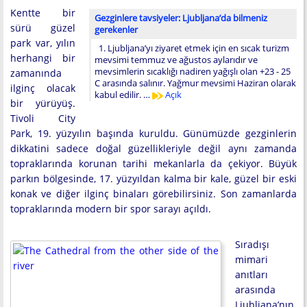
Kentte bir
Gezginlere tavsiyeler: Ljubljana’da bilmeniz
sürü güzel
gerekenler
park var, yılın
1. Ljubljana’yı ziyaret etmek için en sıcak turizm
herhangi bir
mevsimi temmuz ve ağustos aylarıdır ve
mevsimlerin sıcaklığı nadiren yağışlı olan +23 - 25
zamanında
C arasında salınır. Yağmur mevsimi Haziran olarak
ilginç olacak
kabul edilir. …
Açık
bir yürüyüş.
Tivoli City
Park, 19. yüzyılın başında kuruldu. Günümüzde gezginlerin
dikkatini sadece doğal güzellikleriyle değil aynı zamanda
topraklarında korunan tarihi mekanlarla da çekiyor. Büyük
parkın bölgesinde, 17. yüzyıldan kalma bir kale, güzel bir eski
konak ve diğer ilginç binaları görebilirsiniz. Son zamanlarda
topraklarında modern bir spor sarayı açıldı.
Sıradışı
mimari
anıtları
arasında
Ljubljana’nın