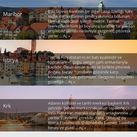
Eski Sloven kentinin bir diğer cazip özelliği, lüks
Maribor
sağlık merkezlerinin şimdi yakınında bulunan
termal kaplıcaları iyileştirmektir. Termal
merkezlerin tüm yıl boyunca turistler tarafından
erişilebilir olması nedeniyle gezginler, pitoresk
yerler ... Aç »
Istria, Hırvatistan'ın en batı eyaletidir ve
İstirya
topraklarının çoğu, zengin çam ormanlarıyla
kaplıdır. Onun ılıman iklimi ile birlikte pitoresk
doğası, burayı turistlerin gözünde karşı
konulamaz hale getirmiştir. Gezginler bölgedeki
güzelliğe ... Aç »
Adanın kültürel ve tarihi merkezi başkent Krk
Krk
şehridir. Şehrin merkezinde uzun tepelerle çevrili
Vela Plaza var; meraklı olanlar, yamaçlarında
yerlilerin evlerini görebilir. Kent, Ortaçağ'da
Roma Forumu idi. O dönemde konsey, belediye
binası ve güzel ... Aç »