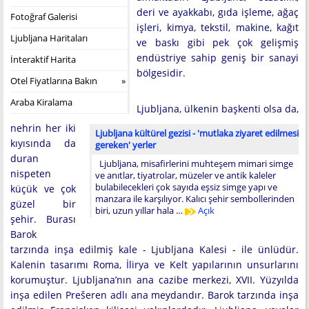
deri ve ayakkabı, gıda işleme, ağaç
Fotoğraf Galerisi
işleri, kimya, tekstil, makine, kağıt
Ljubljana Haritaları
ve baskı gibi pek çok gelişmiş
endüstriye sahip geniş bir sanayi
İnteraktif Harita
bölgesidir.
Otel Fiyatlarına Bakın
Araba Kiralama
Ljubljana, ülkenin başkenti olsa da,
nehrin her iki
Ljubljana kültürel gezisi - 'mutlaka ziyaret edilmesi
kıyısında da
gereken' yerler
duran
Ljubljana, misafirlerini muhteşem mimari simge
nispeten
ve anıtlar, tiyatrolar, müzeler ve antik kaleler
bulabilecekleri çok sayıda eşsiz simge yapı ve
küçük ve çok
manzara ile karşılıyor. Kalıcı şehir sembollerinden
güzel bir
biri, uzun yıllar hala …
Açık
şehir. Burası
Barok
tarzında inşa edilmiş kale - Ljubljana Kalesi - ile ünlüdür.
Kalenin tasarımı Roma, İlirya ve Kelt yapılarının unsurlarını
korumuştur. Ljubljana’nın ana cazibe merkezi, XVII. Yüzyılda
inşa edilen Prešeren adlı ana meydandır. Barok tarzında inşa