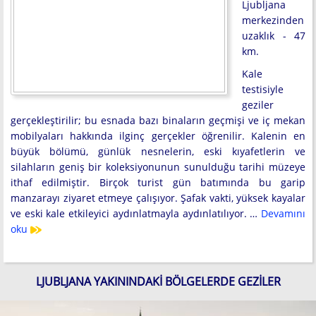
Ljubljana
merkezinden
uzaklık - 47
km.
Kale
testisiyle
geziler
gerçekleştirilir; bu esnada bazı binaların geçmişi ve iç mekan
mobilyaları hakkında ilginç gerçekler öğrenilir. Kalenin en
büyük bölümü, günlük nesnelerin, eski kıyafetlerin ve
silahların geniş bir koleksiyonunun sunulduğu tarihi müzeye
ithaf edilmiştir. Birçok turist gün batımında bu garip
manzarayı ziyaret etmeye çalışıyor. Şafak vakti, yüksek kayalar
ve eski kale etkileyici aydınlatmayla aydınlatılıyor. …
Devamını
oku
LJUBLJANA YAKININDAKI BÖLGELERDE GEZILER