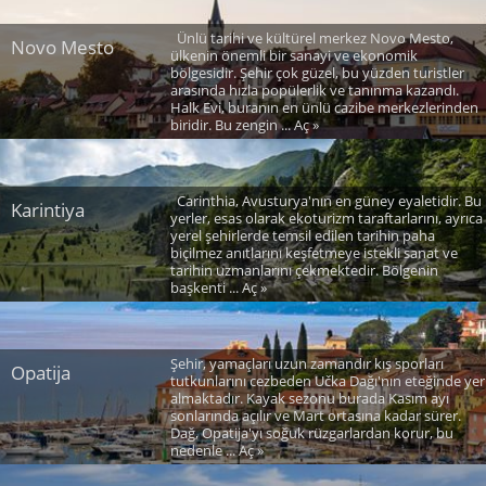
Ünlü tarihi ve kültürel merkez Novo Mesto,
Novo Mesto
ülkenin önemli bir sanayi ve ekonomik
bölgesidir. Şehir çok güzel, bu yüzden turistler
arasında hızla popülerlik ve tanınma kazandı.
Halk Evi, buranın en ünlü cazibe merkezlerinden
biridir. Bu zengin ... Aç »
Carinthia, Avusturya'nın en güney eyaletidir. Bu
Karintiya
yerler, esas olarak ekoturizm taraftarlarını, ayrıca
yerel şehirlerde temsil edilen tarihin paha
biçilmez anıtlarını keşfetmeye istekli sanat ve
tarihin uzmanlarını çekmektedir. Bölgenin
başkenti ... Aç »
Şehir, yamaçları uzun zamandır kış sporları
Opatija
tutkunlarını cezbeden Učka Dağı'nın eteğinde yer
almaktadır. Kayak sezonu burada Kasım ayı
sonlarında açılır ve Mart ortasına kadar sürer.
Dağ, Opatija'yı soğuk rüzgarlardan korur, bu
nedenle ... Aç »