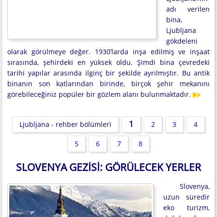
adı verilen
bina,
Ljubljana
gökdeleni
olarak görülmeye değer. 1930’larda inşa edilmiş ve inşaat
sırasında, şehirdeki en yüksek oldu. Şimdi bina çevredeki
tarihi yapılar arasında ilginç bir şekilde ayrılmıştır. Bu antik
binanın son katlarından birinde, birçok şehir mekanını
görebileceğiniz popüler bir gözlem alanı bulunmaktadır.
1
Ljubljana - rehber bölümleri
2
3
4
5
6
7
8
SLOVENYA GEZISI: GÖRÜLECEK YERLER
Slovenya,
uzun süredir
eko turizm,