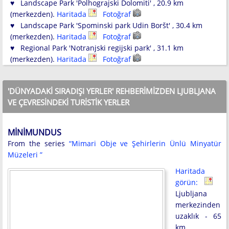
♥ Landscape Park 'Polhograjski Dolomiti' , 20.9 km
(merkezden).
Haritada
Fotoğraf
♥ Landscape Park 'Spominski park Udin Boršt' , 30.4 km
(merkezden).
Haritada
Fotoğraf
♥ Regional Park 'Notranjski regijski park' , 31.1 km
(merkezden).
Haritada
Fotoğraf
'DÜNYADAKI SIRADIŞI YERLER' REHBERIMIZDEN LJUBLJANA
VE ÇEVRESINDEKI TURISTIK YERLER
MINIMUNDUS
From the series
“Mimari Obje ve Şehirlerin Ünlü Minyatür
Müzeleri ”
Haritada
görün:
Ljubljana
merkezinden
uzaklık - 65
km.