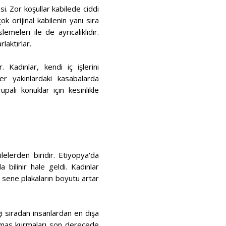
i. Zor koşullar kabilede ciddi
k orijinal kabilenin yanı sıra
emeleri ile de ayrıcalıklıdır.
laktırlar.
 Kadınlar, kendi iç işlerini
kler yakınlardaki kasabalarda
lı ​​konuklar için kesinlikle
elerden biridir. Etiyopya'da
 bilinir hale geldi. Kadınlar
 sene plakaların boyutu artar
i sıradan insanlardan en dışa
 temas kurmaları son derecede