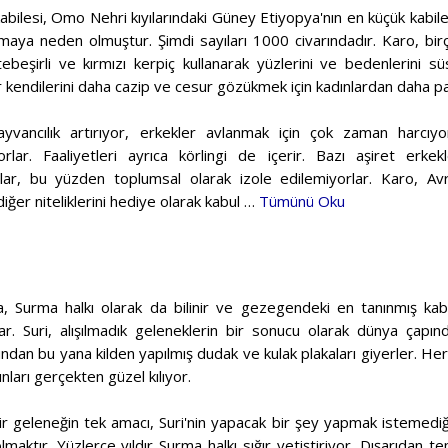
ilesi, Omo Nehri kıyılarındaki Güney Etiyopya'nın en küçük kabiles
maya neden olmuştur. Şimdi sayıları 1000 civarındadır. Karo, birço
beşirli ve kırmızı kerpiç kullanarak yüzlerini ve bedenlerini süsl
 kendilerini daha cazip ve cesur gözükmek için kadınlardan daha par
yvancılık artırıyor, erkekler avlanmak için çok zaman harcıyor.
yorlar. Faaliyetleri ayrıca körlingi de içerir. Bazı aşiret erke
orlar, bu yüzden toplumsal olarak izole edilemiyorlar. Karo, Avrupa
ğer niteliklerini hediye olarak kabul …
Tümünü Oku
Surma halkı olarak da bilinir ve gezegendeki en tanınmış kabil
lar. Suri, alışılmadık geleneklerin bir sonucu olarak dünya çapında
dan bu yana kilden yapılmış dudak ve kulak plakaları giyerler. Her
ınları gerçekten güzel kılıyor.
ir geleneğin tek amacı, Suri'nin yapacak bir şey yapmak istemediğ
lmaktır. Yüzlerce yıldır Surma halkı sığır yetiştiriyor. Dışarıdan