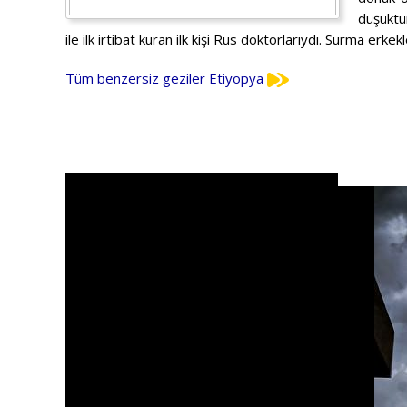
düşüktür
ile ilk irtibat kuran ilk kişi Rus doktorlarıydı. Surma erk
Tüm benzersiz geziler Etiyopya