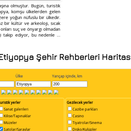
ına olmuştur. Bugün, turistik
yopya, komşu ülkelerden gelen
zere yoğun nüfuslu bir ülkedir.
z bir kültür ve arkeoloji, sıcak
ve onları suç ve önyargı olmadan
ği takip ediyor, bu nedenle …
Etiyopya Şehir Rehberleri Haritas
Ülke
Yarıçap içinde, km
uristik yerler
Gezilecek yerler
Sanat galerileri
Cazibe parkları
Kilise/Tapınaklar
Casino
Müzeler
Tiyatrolar/Sinema
Şatolar/Saraylar
Disko/Kulüpler