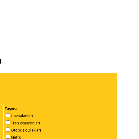
ı
Taşıma
Havaalanları
Tren istasyonları
Otobüs durakları
Metro