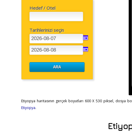
Hedef / Otel
Tarihlerinizi seçin
Etiyopya haritasının gerçek boyutları 600 X 530 piksel, dosya boyut
Etiyopya
.
Etiyop