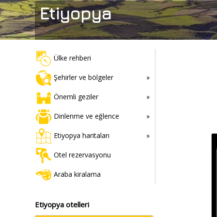
Etiyopya
Ülke rehberi
Şehirler ve bölgeler
Önemli geziler
Dinlenme ve eğlence
Etiyopya haritaları
Otel rezervasyonu
Araba kiralama
Etiyopya otelleri