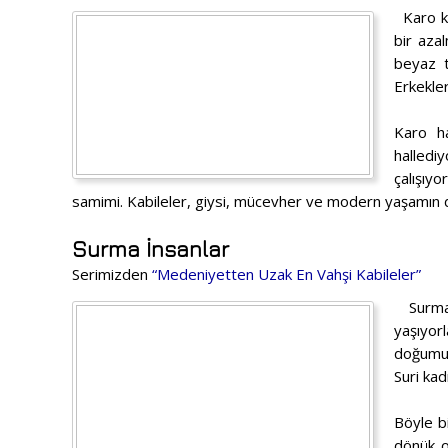
Karo kab
bir azal
beyaz te
Erkekler
Karo ha
halledi
çalışıy
samimi. Kabileler, giysi, mücevher ve modern yaşamın di
Surma İnsanlar
Serimizden
“Medeniyetten Uzak En Vahşi Kabileler”
Surma, 
yaşıyor
doğumun
Suri kad
Böyle b
dönük o