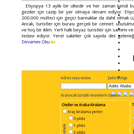
Etiyopya 13 aylık bir ülkedir ve her zaman kendi baş
geziler için cazip bir yer olmaya devam ediyor. Eti
200.000 mülteci için geçici barınaklar da dahil olmak ü
Ancak, turistler için burası gerçek bir cennet: unutulma
ve hoş bir iklim. Yerli halk beyaz turistler için samimi 
tedavi ediyor. Yerel sakinler çok sayıda dini gelene
Devamını Oku
Adres veya nesne
Şehir/Bölge
Aranacak turistik nesnelerin türleri
Oteller ve Araba Kiralama
T
Araç kiralama yerleri
0 yıldız
1 yıldız
2 yıldız