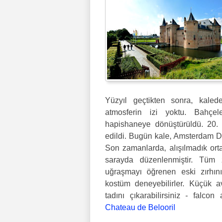
Yüzyıl geçtikten sonra, kaled
atmosferin izi yoktu. Bahçel
hapishaneye dönüştürüldü. 20. y
edildi. Bugün kale, Amsterdam De
Son zamanlarda, alışılmadık orta
sarayda düzenlenmiştir. Tüm zi
uğraşmayı öğrenen eski zırhın
kostüm deneyebilirler. Küçük a
tadını çıkarabilirsiniz - falcon
Chateau de Belooril