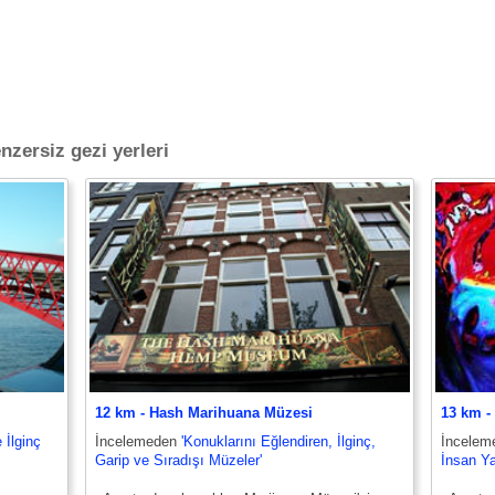
nzersiz gezi yerleri
12 km - Hash Marihuana Müzesi
13 km -
 İlginç
İncelemeden
'Konuklarını Eğlendiren, İlginç,
İncele
Garip ve Sıradışı Müzeler'
İnsan Ya