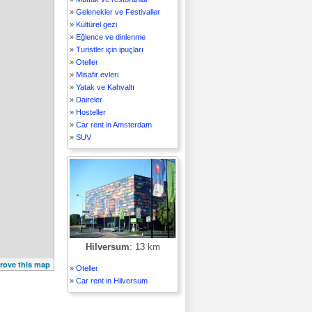
»
Gelenekler ve Festivaller
»
Kültürel gezi
»
Eğlence ve dinlenme
»
Turistler için ipuçları
»
Oteller
»
Misafir evleri
»
Yatak ve Kahvaltı
»
Daireler
»
Hosteller
»
Car rent in Amsterdam
»
SUV
Hilversum
: 13 km
rove this map
»
Oteller
»
Car rent in Hilversum