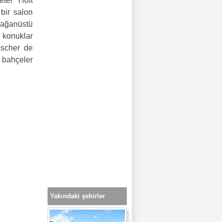
eter Hoft
bir salon
lağanüstü
ş konuklar
sscher de
 bahçeler
Yakındaki şehirler