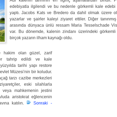
Adı kalenin tarihinin en ilginç aşamalardan biridir. P
edebiyatla ilgilendi ve bu nedenle görkemli kale edebi 
yaptı. Jacobs Kats ve Bredero da dahil olmak üzere o
yazarlar ve şairler kaleyi ziyaret ettiler. Diğer tanınmı
arasında dünyaca ünlü ressam Maria Tesselschade Vi
var. Bu dönemde, kalenin zindanı üzerindeki görkemli
birçok yazarın ilham kaynağı oldu.
e hakim olan güzel, zarif
er tahrip edildi ve kale
üzyılda tarihi yapı restore
vlet Müzesi'nin bir koludur.
çağ tarzı cazibe merkezleri
yaretçiler, eski silahlarla
ı veya mahkemenin jestini
vluda aristokrat eğlencenin
 avına katılın.
Sonraki -