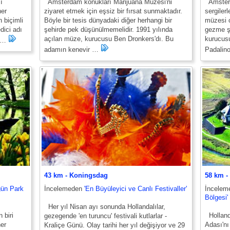
ı
Amsterdam konukları Marijuana Müzesi'ni
Amsterda
her
ziyaret etmek için eşsiz bir fırsat sunmaktadır.
sergiler
 biçimli
Böyle bir tesis dünyadaki diğer herhangi bir
müzesi o
dici adı
şehirde pek düşünülmemelidir. 1991 yılında
gezme ş
açılan müze, kurucusu Ben Dronkers'dı. Bu
kurucusu
i …
adamın kenevir …
Padalin
43 km - Koningsdag
58 km -
gün Park
İncelemeden
'En Büyüleyici ve Canlı Festivaller'
İncele
Bölgesi'
Her yıl Nisan ayı sonunda Hollandalılar,
 biri
Hollanda
gezegende 'en turuncu' festivali kutlarlar -
her
Adası'nı
Kraliçe Günü. Olay tarihi her yıl değişiyor ve 29