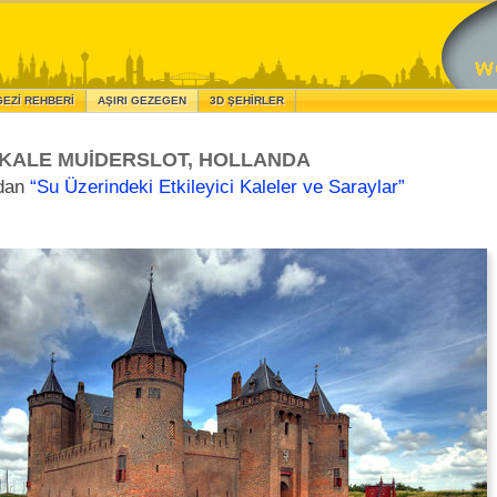
GEZI REHBERI
AŞIRI GEZEGEN
3D ŞEHIRLER
KALE MUIDERSLOT, HOLLANDA
ndan
“Su Üzerindeki Etkileyici Kaleler ve Saraylar”