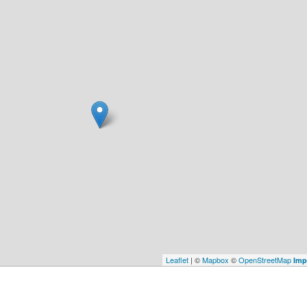
Leaflet
| ©
Mapbox
©
OpenStreetMap
Imp