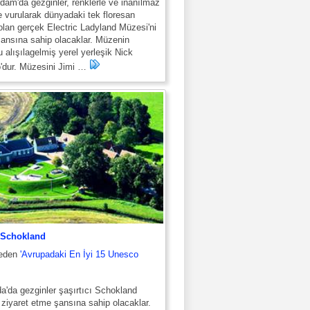
m'da gezginler, renklerle ve inanılmaz
le vurularak dünyadaki tek floresan
lan gerçek Electric Ladyland Müzesi'ni
ansına sahip olacaklar. Müzenin
 alışılagelmiş yerel yerleşik Nick
o'dur. Müzesini Jimi …
 Schokland
meden
'Avrupadaki En İyi 15 Unesco
'da gezginler şaşırtıcı Schokland
 ziyaret etme şansına sahip olacaklar.