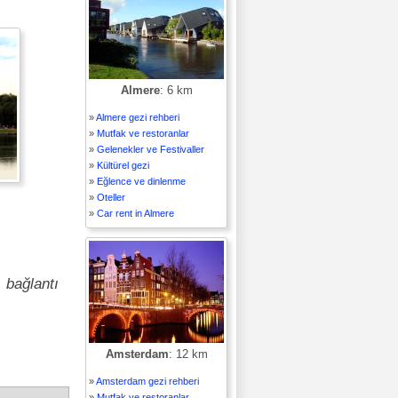
Almere
: 6 km
»
Almere gezi rehberi
»
Mutfak ve restoranlar
»
Gelenekler ve Festivaller
»
Kültürel gezi
»
Eğlence ve dinlenme
»
Oteller
»
Car rent in Almere
 bağlantı
Amsterdam
: 12 km
»
Amsterdam gezi rehberi
»
Mutfak ve restoranlar