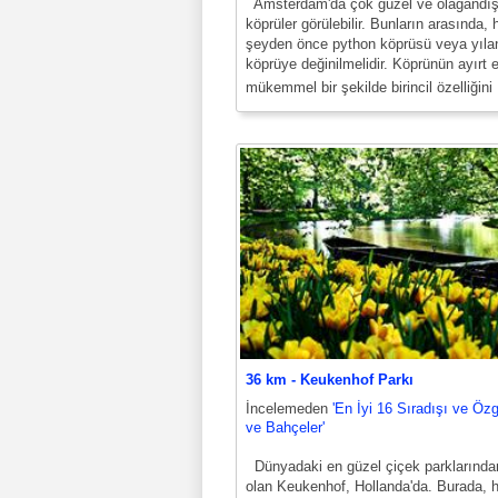
Amsterdam'da çok güzel ve olağandış
köprüler görülebilir. Bunların arasında, 
şeyden önce python köprüsü veya yılan
köprüye değinilmelidir. Köprünün ayırt e
mükemmel bir şekilde birincil özelliğin
36 km - Keukenhof Parkı
İncelemeden
'En İyi 16 Sıradışı ve Öz
ve Bahçeler'
Dünyadaki en güzel çiçek parklarından
olan Keukenhof, Hollanda'da. Burada, 