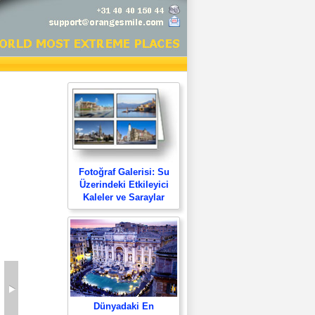
Fotoğraf Galerisi: Su
Üzerindeki Etkileyici
Kaleler ve Saraylar
Dünyadaki En