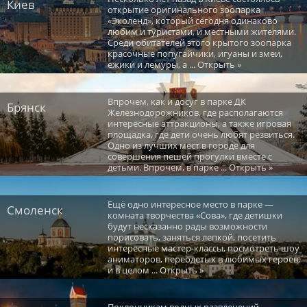
Киев
открытие оригинального зоопарка
«Эколенд», который сегодня одинаково
любим и туристами, и местными жителями.
Среди обитателей этого крытого зоопарка
красочные попугайчики, игуаны и змеи,
ежики и лемуры, а ... Открыть »
Впрочем, как и досуг в парке ДК
Брянск
Железнодорожников, где располагаются
интересные аттракционы, а также игровая
площадка, где дети очень любят резвиться.
Одно из лучших мест в городе для
совершения пешей прогулки вместе с
детьми. Впрочем, в парке ... Открыть »
Ещё одно интересное место в парке —
Смоленск
комната творчества «Сова», где детишки
будут несказанно рады возможности
порисовать, заняться лепкой, посетить
интересные мастер-классы, посмотреть шоу
аниматоров, переодетых в любимых героев,
и в целом ... Открыть »
Поклонникам водных развлечений