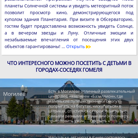
планеты Солнечной системы и увидеть метеоритный поток
позволит просмотр кино, демонстрирующегося под
куполом здания Планетария. При визите в Обсерваторию,
гостям будет предоставлена возможность увидеть Солнце,
а в вечером звезды и Луну. Отличные эмоции и
незабываемые впечатления от посещения этих двух
объектов гарантированы! …
Открыть
ЧТО ИНТЕРЕСНОГО МОЖНО ПОСЕТИТЬ С ДЕТЬМИ В
ГОРОДАХ-СОСЕДЯХ ГОМЕЛЯ
Есть в Могилёве отличный развлекательный
Могилев
центр под названием «Базиллион», где
маленькие путешественники смогут
попрыгать на батутах, «искупаться» в
шариках, спуститься с горок, поиграть с
самыми разными игрушками (к примеру,
приготовить ужин, ... Открыть »
Несколько лет назад в Киеве состоялось