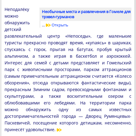
Неподалёку
Необычные места и развлечения в Гомеле для
можно
трэвел-гурманов
обнаружить
…
Открыть
детский
развлекательный центр «Непоседы», где маленькие
туристы прекрасно проводят время, «купаясь» в шариках,
спускаясь с горок, прыгая на батутах, пробуя крытый
альпинизм, а также играя в баскетбол и аэрохоккей.
Интерес для семей с детьми представляет и Гомельский
парк с живописными просторами, парком аттракционов
(самым примечательным аттракционом считается «Колесо
обозрения», отсюда открываются фантастические виды),
прекрасным Зимним садом, превосходными фонтанами и
скульптурами, а также восхитительным озером с
облюбовавшими его лебедями. На территории парка
можно обнаружить одну из самых известных
достопримечательностей города — Дворец Румянцевых-
Паскевичей, посещение которого детишкам, несомненно,
принесёт удовольствие.