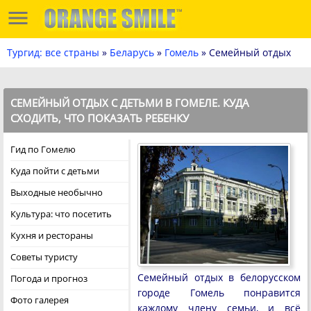
Тургид: все страны
»
Беларусь
»
Гомель
» Семейный отдых
СЕМЕЙНЫЙ ОТДЫХ С ДЕТЬМИ В ГОМЕЛЕ. КУДА
СХОДИТЬ, ЧТО ПОКАЗАТЬ РЕБЕНКУ
Гид по Гомелю
Куда пойти с детьми
Выходные необычно
Культура: что посетить
Кухня и рестораны
Советы туристу
Семейный отдых в белорусском
Погода и прогноз
городе Гомель понравится
Фото галерея
каждому члену семьи, и всё