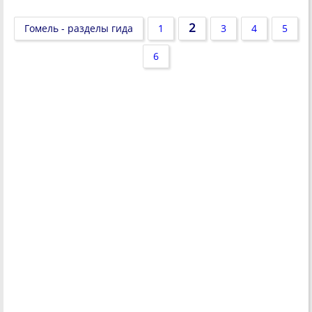
2
Гомель - разделы гида
1
3
4
5
6