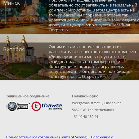
Минск
обязательно стоит заглянуть и в термальный
комплекс «Фристайл». В этом центре есть не
только бассейны с горками, которые так
нравятся детям, но и шикарные зоны отдыха с
джакузи. В центре используется целебная ...
Открыть »
Одним из самых популярных детских
Витебск
развлекательных центров является комплекс
«Рио», где детишки могут спуститься со
слайдов, полазить по самым разным
конструкциям, поиграть с игрушками,
почувствовать себя поваром, пособирать
конструкторы, ... Открыть »
Защищенное соединение
Головной офис
Weegschaalstraat 3, Eindhoven
5632 CW, The Netherlands
+31 40 40 150 44
Пользовательское соглашение (Terms of Service)
|
Положение о