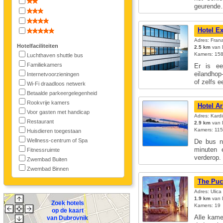
geurend
Hotel Ex
Adres: Frana
Hotelfaciliteiten
2.5 km
van D
Kamers: 158;
Luchthaven shuttle bus
Familiekamers
Er is ee
eilandhop
Internetvoorzieningen
of zelfs
Wi-Fi draadloos netwerk
Betaalde parkeergelegenheid
Rookvrije kamers
Hotel Ar
Voor gasten met handicap
Adres: Kardi
Restaurant
2.9 km
van D
Kamers: 115
Huisdieren toegestaan
Wellness-centrum of Spa
De bus n
minuten 
Fitnessruimte
verderop.
Zwembad Buiten
Zwembad Binnen
The Puc
Adres: Ulica
1.9 km
van D
Zoek hotels
Kamers: 19
op de kaart
Alle kame
van Dubrovnik