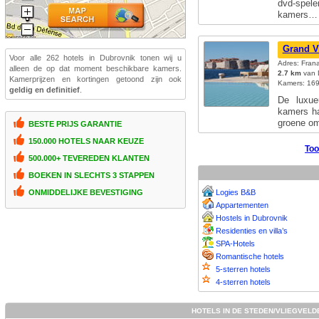
dvd-spele
kamers
Grand Vi
Voor alle 262 hotels in Dubrovnik tonen wij u
Adres: Frana
alleen de op dat moment beschikbare kamers.
2.7 km
van D
Kamerprijzen en kortingen getoond zijn ook
Kamers: 169;
geldig en definitief
.
De luxue
kamers ha
groene o
BESTE PRIJS GARANTIE
150.000 HOTELS NAAR KEUZE
Too
500.000+ TEVEREDEN KLANTEN
BOEKEN IN SLECHTS 3 STAPPEN
Logies B&B
ONMIDDELIJKE BEVESTIGING
Appartementen
Hostels in Dubrovnik
Residenties en villa’s
SPA-Hotels
Romantische hotels
5-sterren hotels
4-sterren hotels
HOTELS IN DE STEDEN/VLIEGVELD