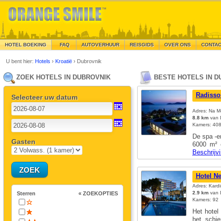
HOTEL BOEKING
FAQ
AUTOVERHUUR
REISGIDS
OVER ONS
CONTA
U bent hier:
Hotels
›
Kroatië
›
Dubrovnik
ZOEK HOTELS IN DUBROVNIK
BESTE HOTELS IN D
Radisso
Selecteer uw datum
Adres: Na M
8.8 km
van 
Kamers: 408
De spa -en
Gasten
6000 m² 
Beschrijv
Hotel N
Adres: Kardi
2.9 km
van D
Sterren
« ZOEKOPTIES
Kamers: 92
Het hotel
het schie