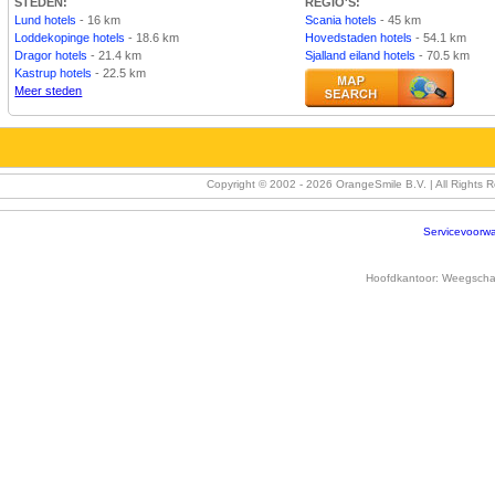
STEDEN:
REGIO'S:
Lund hotels
- 16 km
Scania hotels
- 45 km
Loddekopinge hotels
- 18.6 km
Hovedstaden hotels
- 54.1 km
Dragor hotels
- 21.4 km
Sjalland eiland hotels
- 70.5 km
Kastrup hotels
- 22.5 km
Meer steden
Copyright © 2002 -
2026 OrangeSmile B.V. | All Rights 
Servicevoorw
Hoofdkantoor:
Weegschaa