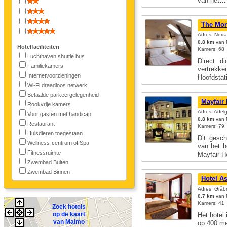
van het
The Mor
Adres: Norr
0.8 km
van 
Hotelfaciliteiten
Kamers: 68
Luchthaven shuttle bus
Direct d
Familiekamers
vertrek
Internetvoorzieningen
Hoofdsta
Wi-Fi draadloos netwerk
Betaalde parkeergelegenheid
Mayfair
Rookvrije kamers
Adres: Adel
Voor gasten met handicap
0.8 km
van 
Restaurant
Kamers: 79;
Huisdieren toegestaan
Dit gesch
Wellness-centrum of Spa
van het h
Fitnessruimte
Mayfair 
Zwembad Buiten
Zwembad Binnen
Hotel As
Adres: Gråb
0.7 km
van 
Kamers: 41
Zoek hotels
op de kaart
Het hotel
van Malmo
op 400 me