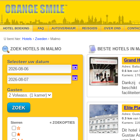
HOTEL BOEKING
FAQ
AUTOVERHUUR
REISGIDS
OVER ONS
CONTA
U bent hier:
Hotels
›
Zweden
›
Malmo
ZOEK HOTELS IN MALMO
BESTE HOTELS IN 
Grand H
Selecteer uw datum
Adres: Balt
0.6 km
van 
Kamers: 17
Dankzij 
beschikt
Gasten
faciliteit
Elite Pl
Adres: Gust
0.3 km
van 
Sterren
« ZOEKOPTIES
Kamers: 116;
Dit hotel
Gustav Ad