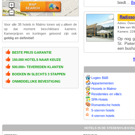
biedt…
Be
Radisso
Adres: Öste
Voor alle 38 hotels in Malmo tonen wij u alleen de
1 km
van Ma
op dat moment beschikbare kamers.
Kamers: 229
Kamerprijzen en kortingen getoond zijn ook
geldig en definitief
.
Op nog g
St. Piete
een bush
BESTE PRIJS GARANTIE
T
150.000 HOTELS NAAR KEUZE
500.000+ TEVEREDEN KLANTEN
BOEKEN IN SLECHTS 3 STAPPEN
Logies B&B
ONMIDDELIJKE BEVESTIGING
Appartementen
Hostels in Malmo
Residenties en villa’s
SPA-Hotels
Romantische hotels
5-sterren hotels
4-sterren hotels
HOTELS IN DE STEDEN/VLIEGVE