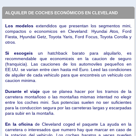
ALQUILER DE COCHES ECONÓMICOS EN CLEVELAND
Los modelos
extendidos que presentan los segmentos mini,
compactos o economicos en Cleveland: Hyundai Atos, Ford
Fiesta, Hyundai Getz, Toyota Yaris, Ford Focus, Toyota Corolla y
otros.
Si escogeis
un hatchback barato para alquilarlo, es
recommendable que economiceis en la caucion de seguro
(franquicia). Las cauciones de los automoviles pequeños en
EE.UU. se varian entre cien hasta mil Euro. Leed las condiciones
de alquiler de cada vehiculo para que encontreis un vehiculo con
caucion minima.
Durante el viaje
que se planea hacer por los tramos de la
carretera montañoso o las montañas mismas intentad no elegir
entre los coches mini. Sus potencias suelen no ser suficientes
para la conduccion segura por las carreteras largas y escarpadas
para subir en la montaña.
En la oficina
de Cleveland coged el paquete La ayuda en la
carretera o interesados que numero hay que marcar en caso de
la rotacion del vehiculo. Los coches baratos a veces pueden