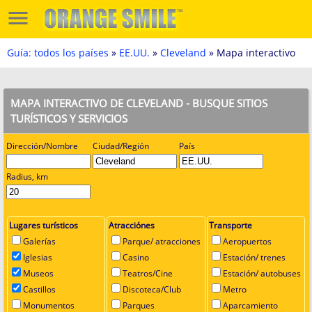
Guía: todos los países
»
EE.UU.
»
Cleveland
» Mapa interactivo
MAPA INTERACTIVO DE CLEVELAND - BUSQUE SITIOS
TURÍSTICOS Y SERVICIOS
Dirección/Nombre
Ciudad/Región
País
Radius, km
Lugares turísticos
Atracciónes
Transporte
Galerías
Parque/ atracciones
Aeropuertos
Iglesias
Casino
Estación/ trenes
Museos
Teatros/Cine
Estación/ autobuses
Castillos
Discoteca/Club
Metro
Monumentos
Parques
Aparcamiento