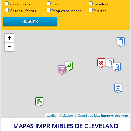
Zonas turísticas
Zoo
Gasolina
Visitas turísticas
Parques acuáticos
Puertos
+
−
Leaflet
| ©
Mapbox
©
OpenStreetMap
Improve this map
MAPAS IMPRIMIBLES DE CLEVELAND