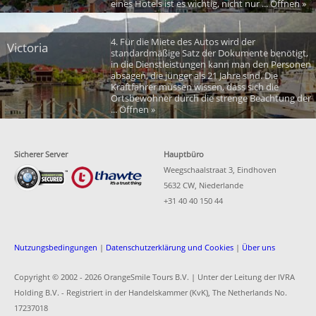
eines Hotels ist es wichtig, nicht nur ... Öffnen »
4. Für die Miete des Autos wird der
Victoria
standardmäßige Satz der Dokumente benötigt,
in die Dienstleistungen kann man den Personen
absagen, die jünger als 21 Jahre sind. Die
Kraftfahrer mussen wissen, dass sich die
Ortsbewohner durch die strenge Beachtung der
... Öffnen »
Sicherer Server
Hauptbüro
Weegschaalstraat 3, Eindhoven
5632 CW, Niederlande
+31 40 40 150 44
Nutzungsbedingungen
|
Datenschutzerklärung und Cookies
|
Über uns
Copyright © 2002 -
2026 OrangeSmile Tours B.V. | Unter der Leitung der IVRA
Holding B.V. - Registriert in der Handelskammer (KvK), The Netherlands No.
17237018