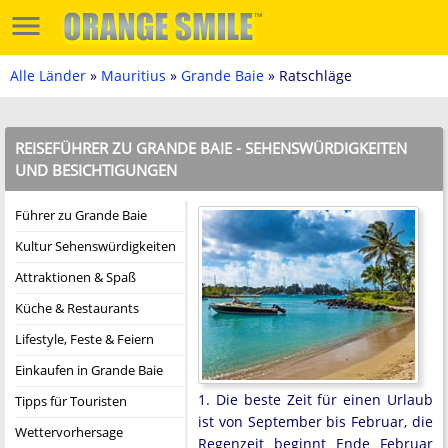
Alle Länder
»
Mauritius
»
Grande Baie
» Ratschläge
REISEFÜHRER ZU GRANDE BAIE - SEHENSWÜRDIGKEITEN
UND BESICHTIGUNGEN
Führer zu Grande Baie
Kultur Sehenswürdigkeiten
Attraktionen & Spaß
Küche & Restaurants
Lifestyle, Feste & Feiern
Einkaufen in Grande Baie
1. Die beste Zeit für einen Urlaub
Tipps für Touristen
ist von September bis Februar, die
Wettervorhersage
Regenzeit beginnt Ende Februar