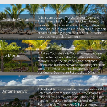
4. Es ist am besten, Tickets für Ausflüge und
Grande Gaube
Aktivitäten aller Art in den örtlichen Reisebüros
zu kaufen. Der Preis ist wesentlich günstiger.
Reisende, die in großen Gruppen auf Tour gehen,
erhalten Ermäßigungen. 5. Trotz der Tatsache,
dass das Resort als ... Öffnen »
4. Aktive Touristen, die Touren mögen, können
Le Morne
einen erheblichen Rabatt erhalten, indem sie
mehrere Ausflüge gleichzeitig bei örtlichen
Reisebüros buchen. 5. Wassersportbegeisterten
stehen im Resort zahlreiche Sportzentren zur
Verfügung. Das Indian Resort gilt ... Öffnen »
4. Trinkgelder sind in lokalen Restaurants und
Antananarivo
Cafés nicht erforderlich, aber aufmerksames
Personal freut sich über jede Belohnung. In der
Regel hinterlassen Besucher ca. 10% der
Rechnung als Trinkgelder. 5. Bei der Auswahl