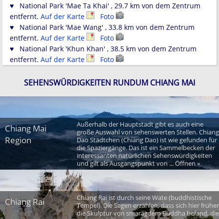
♥ National Park 'Mae Ta Khai' , 29.7 km von dem Zentrum
entfernt.
Auf der Karte
Foto
♥ National Park 'Mae Wang' , 33.8 km von dem Zentrum
entfernt.
Auf der Karte
Foto
♥ National Park 'Khun Khan' , 38.5 km von dem Zentrum
entfernt.
Auf der Karte
Foto
SEHENSWÜRDIGKEITEN RUNDUM CHIANG MAI
Außerhalb der Hauptstadt gibt es auch eine
Chiang Mai
große Auswahl von sehenswerten Stellen. Chiang
Region
Dao Städtchen (Chiang Dao) ist wie gefunden für
die Spaziergänge. Das ist ein Sammelbecken der
interessanten natürlichen Sehenswürdigkeiten
und gilt als Ausgangspunkt von ... Öffnen »
Chiang Rai ist durch seine Wate (buddhistische
Chiang Rai
Tempel). Die Sagen erzählen, dass sich hier früher
die Skulptur von smaragdem Buddha befand, die