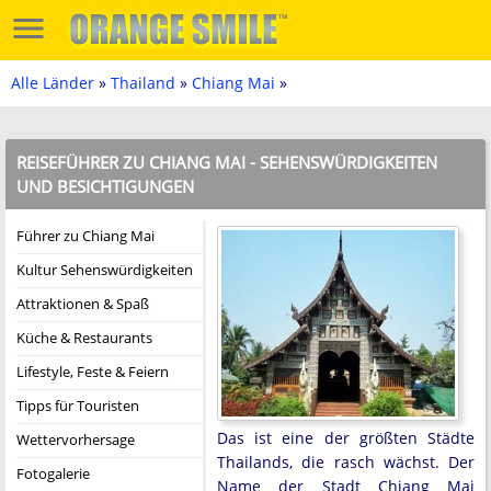
Alle Länder
»
Thailand
»
Chiang Mai
»
REISEFÜHRER ZU CHIANG MAI - SEHENSWÜRDIGKEITEN
UND BESICHTIGUNGEN
Führer zu Chiang Mai
Kultur Sehenswürdigkeiten
Attraktionen & Spaß
Küche & Restaurants
Lifestyle, Feste & Feiern
Tipps für Touristen
Das ist eine der größten Städte
Wettervorhersage
Thailands, die rasch wächst. Der
Fotogalerie
Name der Stadt Chiang Mai