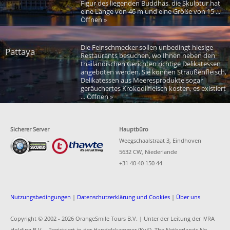
Figur des liegenden Buddhas, die Skulptur hat
eine Länge von 46 m und eine Größe von 15 ...
Öffnen »
Die Feinschmecker sollen unbedingt hiesige
Pattaya
Restaurants besuchen, wo Ihnen neben den
thailändischen Gerichten richtige Delikatessen
angeboten werden. Sie können Straußenfleisch,
Delikatessen aus Meeresprodukte sogar
geräuchertes Krokodilfleisch kosten, es existiert
... Öffnen »
Sicherer Server
Hauptbüro
Weegschaalstraat 3, Eindhoven
5632 CW, Niederlande
+31 40 40 150 44
Nutzungsbedingungen
|
Datenschutzerklärung und Cookies
|
Über uns
Copyright © 2002 -
2026 OrangeSmile Tours B.V. | Unter der Leitung der IVRA
Holding B.V. - Registriert in der Handelskammer (KvK), The Netherlands No.