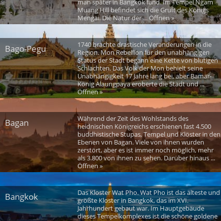
man später in Bangkok fand. Im Tempel Ngam
Muang Hill befindet sich die Gruft des Königs
Mengai. Die Natur der ... Öffnen »
1740 brachte drastische Veränderungen in die
Bago-Pegu
Region. Mon Rebellion für den unabhängigen
Status der Stadt begann eine Kette von blutigen
Schlachten. Das Volk der Mon behielt seine
Unabhängigkeit 17 Jahre lang bei, aber Bamar-
König Alaungpaya eroberte die Stadt und ...
Öffnen »
Während der Zeit des Wohlstands des
Bagan
heidnischen Königreichs erschienen fast 4.500
buddhistische Stupas, Tempel und Klöster in den
Ebenen von Bagan. Viele von ihnen wurden
zerstört, aber es ist immer noch möglich, mehr
als 3.800 von ihnen zu sehen. Darüber hinaus ...
Öffnen »
Das Kloster Wat Pho. Wat Pho ist das älteste und
Bangkok
größte Kloster in Bangkok, das im XVI.
Jahrhundert gebaut war. Im Hauptgebäude
dieses Tempelkomplexes ist die schöne goldene