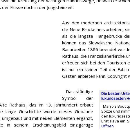
r war die Kreuzung der wichtigen Handelswege, deshalb erschien
er Flüsse noch in der Jungsteinzeit.
Aus den modernen architekton
die Neue Brücke hervorheben, sie 
als die längste Hängebrücke de
können das Slowakische Nation
Bauarbeiten 1886 beendet wurden
Rathaus, die Franziskanerkirche u
erfreuen sich bei den Touristen e
ist nur ein kleiner Teil der Fahrt
Gästen anbieten kann. Copyright
Das ständige
Die besten Unter
Symbol der
luxuriösesten H
Alte Rathaus, das im 13. Jahrhundert erbaut
Marrols Boutiqu
ne lange Geschichte wurde dieses Gebäude
Spitze und nimm
den luxuriösest
l umgebaut und mit neuen Elementen ergänzt,
Bratislava ein. 
 in seinem Erscheinungsbild einzigartige
Öffnen