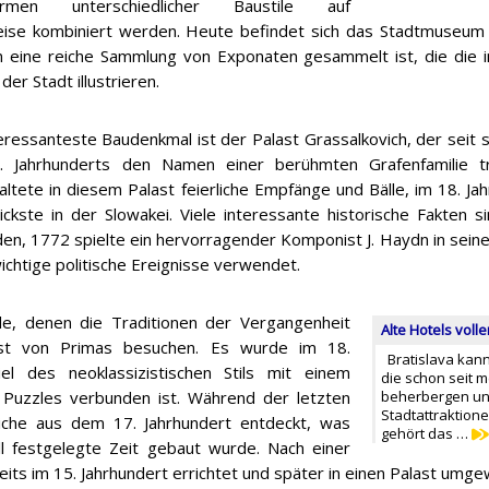
formen unterschiedlicher Baustile auf
eise kombiniert werden. Heute befindet sich das Stadtmuseum 
 eine reiche Sammlung von Exponaten gesammelt ist, die die i
der Stadt illustrieren.
eressanteste Baudenkmal ist der Palast Grassalkovich, der seit s
. Jahrhunderts den Namen einer berühmten Grafenfamilie trä
altete in diesem Palast feierliche Empfänge und Bälle, im 18. Jah
ickste in der Slowakei. Viele interessante historische Fakten 
en, 1772 spielte ein hervorragender Komponist J. Haydn in sein
wichtige politische Ereignisse verwendet.
e, denen die Traditionen der Vergangenheit
Alte Hotels voll
alast von Primas besuchen. Es wurde im 18.
Bratislava kann 
el des neoklassizistischen Stils mit einem
die schon seit 
 Puzzles verbunden ist. Während der letzten
beherbergen und
Stadtattraktio
iche aus dem 17. Jahrhundert entdeckt, was
gehört das …
ell festgelegte Zeit gebaut wurde. Nach einer
its im 15. Jahrhundert errichtet und später in einen Palast umge