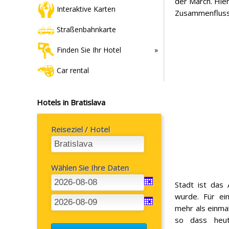
der March. Hie
Interaktive Karten
Zusammenfluss d
Straßenbahnkarte
Finden Sie Ihr Hotel
Car rental
Hotels in Bratislava
Reiseziel / Hotel
Wählen Sie Ihre Daten
Stadt ist das 
wurde. Für ei
mehr als einma
so dass heute