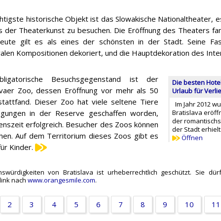
htigste historische Objekt ist das Slowakische Nationaltheater, es
s der Theaterkunst zu besuchen. Die Eröffnung des Theaters fan
heute gilt es als eines der schönsten in der Stadt. Seine Fa
ralen Kompositionen dekoriert, und die Hauptdekoration des Interi
ligatorische Besuchsgegenstand ist der
Die besten Hote
avaer Zoo, dessen Eröffnung vor mehr als 50
Urlaub für Verlie
stattfand. Dieser Zoo hat viele seltene Tiere
Im Jahr 2012 wu
ingungen in der Reserve geschaffen worden,
Bratislava eröff
der romantischs
enszeit erfolgreich. Besucher des Zoos können
der Stadt erhiel
hen. Auf dem Territorium dieses Zoos gibt es
Öffnen
ür Kinder.
ürdigkeiten von Bratislava ist urheberrechtlich geschützt. Sie dür
link nach
www.orangesmile.com
.
2
3
4
5
6
7
8
9
10
11