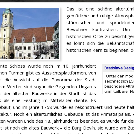
Das ist eine schöne altertüml
gemütliche und ruhige Atmosph
stürmischen und sprudeln
Bewohner kontrastiert. Um 
historischen Orte zu besichtigen
es lohnt sich die Bekanntscha
historischen Kern zu beginnen, de
nte Schloss wurde noch im 10. Jahrhundert
Bratislava Desig
inen Türmen gibt es Aussichtsplattformen, von
Unter den moder
h die Aussicht auf die Panorama der Stadt
zeichnet sich LO
arem Wetter sind sogar die Gegenden Ungarns
besondere Attrak
unmittelbarer 
s der ältesten Bauwerke in der Stadt ist das
s als eine Festung im Mittelalter diente. Es
aut, und im Jahre 1758 wurde es rekonstruiert und heute häl
ektur. Noch ein altertümliches Gebäude ist das Primatialpalais, e
ten wurden Ende des 18. Jahrhunderts beendet, es wurde für den
t ist noch ein altes Bauwerk – die Burg Devín, sie wurde am 