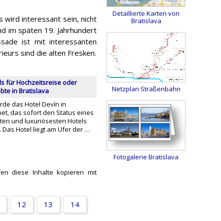
Detaillierte Karten von
 wird interessant sein, nicht
Bratislava
d im späten 19. Jahrhundert
ssade ist mit interessanten
eurs sind die alten Fresken.
ls für Hochzeitsreise oder
Netzplan Straßenbahn
bte in Bratislava
rde das Hotel Devín in
net, das sofort den Status eines
ten und luxuriösesten Hotels
t. Das Hotel liegt am Ufer der …
Fotogalerie Bratislava
fen diese Inhalte kopieren mit
12
13
14