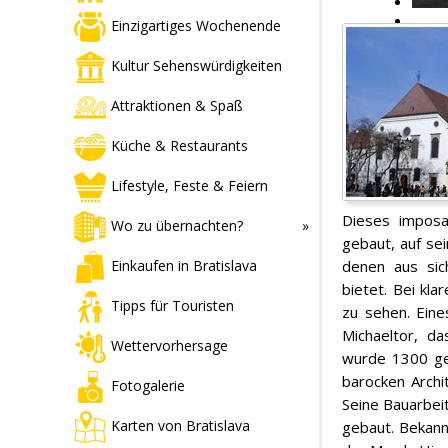
Einzigartiges Wochenende
Kultur Sehenswürdigkeiten
Attraktionen & Spaß
Küche & Restaurants
Lifestyle, Feste & Feiern
Dieses imposa
Wo zu übernachten?
gebaut, auf se
denen aus sic
Einkaufen in Bratislava
bietet. Bei kl
Tipps für Touristen
zu sehen. Eine
Michaeltor, da
Wettervorhersage
wurde 1300 geb
barocken Archit
Fotogalerie
Seine Bauarbei
Karten von Bratislava
gebaut. Bekann