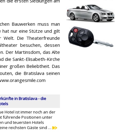
en die ersten Siedlungen am
ischen Bauwerken muss man
hat nur eine Stütze und gilt
r Welt. Die Theaterfreunde
altheater besuchen, dessen
. Der Martinsdom, das Alte
nd die Sankt-Elisabeth-Kirche
iner großen Beliebtheit. Das
routen, die Bratislava seinen
 www.orangesmile.com
künfte in Bratislava - die
otels
e Hotel ist immer noch an der
t führende Positionen unter
en und teuersten Hotels
Seine reichsten Gäste sind …