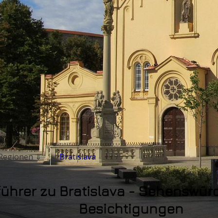
 Regionen ⇓
Bratislava
führer zu Bratislava - Sehenswür
Besichtigungen