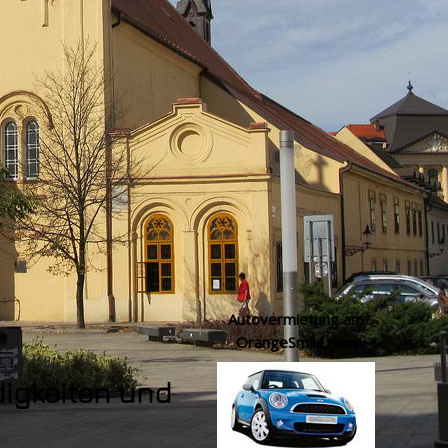
Autovermietung am
OrangeSmile.com
digkeiten und