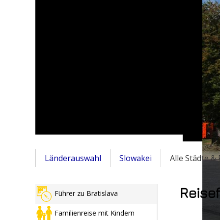
Länderauswahl
Slowakei
Alle Städte &
Reise
Führer zu Bratislava
Familienreise mit Kindern