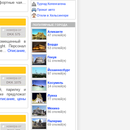
мфортные чая…
Тургид Копенгагена
Прокат авто
Отели в Хельсингере
ПОПУЛЯРНЫЕ ГОРОДА
номера от
Аликанте
DKK 575
47 отелей(я)
азмещенный в
Бордо
ght. Персонал
53 отелей(я)
ние…
Описание,
Генуя
51 отелей(я)
Йоханнесбург
97 отелей(я)
номера от
DKK 1075
Косумель
14 отелей(я)
й, парилку и
же предложат
Лукка
писание, цены
77 отелей(я)
Мехико
86 отелей(я)
Палермо
69 отелей(я)
номера от