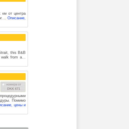
х км от центра
рг.…
Описание,
trait, this B&B
e walk from a…
номера от
DKK 671
 процедурными
едуры. Помимо
исание, цены и