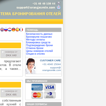
ПОМОЩЬ
Безопасность данных
Бронируем пошагово
Методы оплаты
Блокировка средств
Подтверждение брони
Отмена брони
Цены номеров отелей
номера от
Опции в отелях
DKK 640
CUSTOMER CARE
 предлагают
+31 4040 15044
ктов. В отеле
support@
не, а также…
orangesmile.com
МЫ ПРИНИМАЕМ
номера от
DKK 495
ы собственным
ной кухней с
НАШИ СЕРВИСЫ