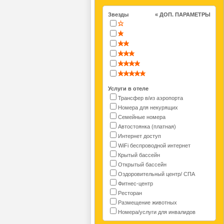
Звезды
« ДОП. ПАРАМЕТРЫ
Услуги в отеле
Трансфер в/из аэропорта
Номера для некурящих
Семейные номера
Автостоянка (платная)
Интернет доступ
WiFi беспроводной интернет
Крытый бассейн
Открытый бассейн
Оздоровительный центр/ СПА
Фитнес-центр
Ресторан
Размещение животных
Номера/услуги для инвалидов