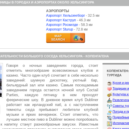
ИНИЦЫ В ГОРОДАХ И АЭРОПОРТАХ ОКОЛО ХЕЛЬСИНГОРА
АЭРОПОРТЫ
Аэропорт Хельсингборг
- 32.5 км
Аэропорт Каструп
- 46.3 км
Аэропорт Роскилде
- 58.3 км
Аэропорт Sturup
- 72.8 км
АТЕЛЬНОСТИ БОЛЬШОГО СОСЕДА ХЕЛЬСИНГОРА - КОПЕНГАГЕНА
Говоря о ночных заведениях города, стоит
отметить многообразие всевозможных клубов и
КОПЕНГАГЕН
казино. Часто один клуб сочетает в себе несколько
ТУРГИДА
заведений: шумную дискотеку, уютный бар,
Кухня и р
бильярдный зал или казино. Самым посещаемым
Традиции и
заведением города остается ночной клуб Coctail
Культура и
Parties, каждую пятницу в нем проходят
феерические шоу. В дневное время клуб Dubliner
Развлечен
работает как ирландский паб, а с наступлением
Советы ту
темноты сюда пребывают любители клубной
Погода и п
музыки и ярких вечеринок. Стоит отметить, что
Подробные
лучшее местное пиво в Dubliner можно попробовать
Интерактив
к напитку станут разнообразные закуски. Известным
Карта мет