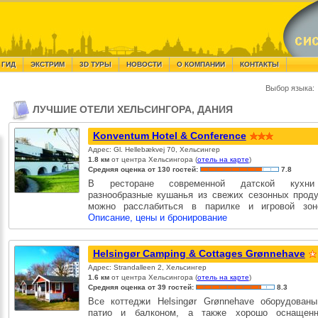
 ГИД
ЭКСТРИМ
3D ТУРЫ
НОВОСТИ
О КОМПАНИИ
КОНТАКТЫ
Выбор языка:
ЛУЧШИЕ ОТЕЛИ ХЕЛЬСИНГОРА, ДАНИЯ
Konventum Hotel & Conference
Адрес: Gl. Hellebækvej 70, Хельсингер
1.8 км
от центра Хельсингора (
отель на карте
)
Средняя оценка от 130 гостей:
7.8
В ресторане современной датской кухни
разнообразные кушанья из свежих сезонных проду
можно расслабиться в парилке и игровой зо
Описание, цены и бронирование
Helsingør Camping & Cottages Grønnehave
Адрес: Strandalleen 2, Хельсингер
1.6 км
от центра Хельсингора (
отель на карте
)
Средняя оценка от 39 гостей:
8.3
Все коттеджи Helsingør Grønnehave оборудован
патио и балконом, а также хорошо оснащен