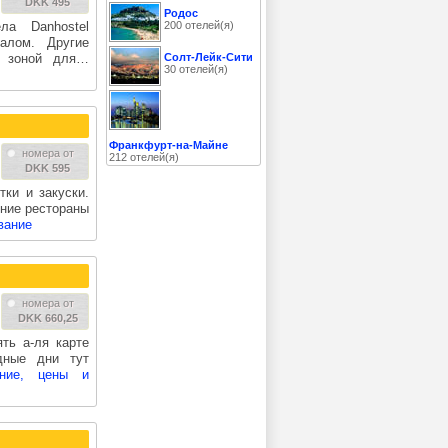
DKK 495
Родос
200 отелей(я)
ла Danhostel
налом. Другие
Солт-Лейк-Сити
с зоной для…
30 отелей(я)
Франкфурт-на-Майне
номера от
212 отелей(я)
DKK 595
тки и закуски.
шние рестораны
вание
номера от
DKK 660,25
ть а-ля карте
дные дни тут
ание, цены и