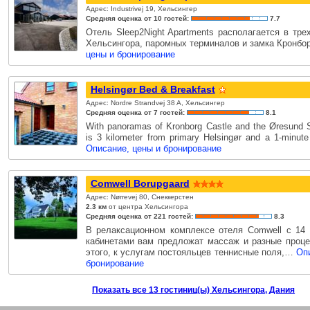
Адрес: Industrivej 19, Хельсингер
Средняя оценка от 10 гостей:
7.7
Отель Sleep2Night Apartments располагается в тре
Хельсингора, паромных терминалов и замка Кронбо
цены и бронирование
Helsingør Bed & Breakfast
Адрес: Nordre Strandvej 38 A, Хельсингер
Средняя оценка от 7 гостей:
8.1
With panoramas of Kronborg Castle and the Øresund S
is 3 kilometer from primary Helsingør and a 1-minut
Описание, цены и бронирование
Comwell Borupgaard
Адрес: Nørrevej 80, Снеккерстен
2.3 км
от центра Хельсингора
Средняя оценка от 221 гостей:
8.3
В релаксационном комплексе отеля Comwell с 14
кабинетами вам предложат массаж и разные проц
этого, к услугам постояльцев теннисные поля,…
Оп
бронирование
Показать все 13 гостиниц(ы) Хельсингора, Дания