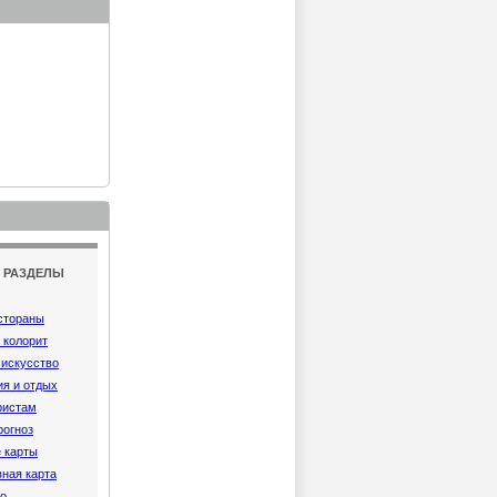
: РАЗДЕЛЫ
естораны
 колорит
 искусство
ия и отдых
ристам
рогноз
 карты
ная карта
ро