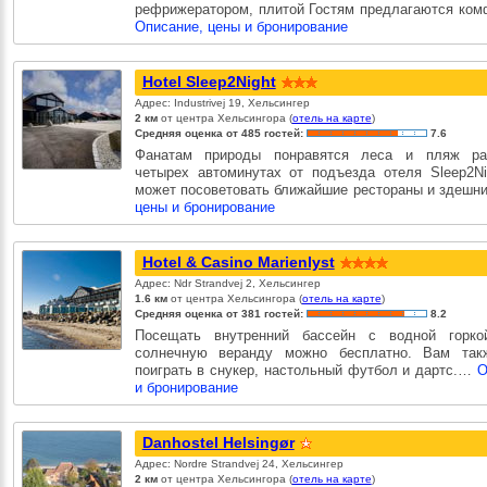
рефрижератором, плитой Гостям предлагаются ко
Описание, цены и бронирование
Hotel Sleep2Night
Адрес: Industrivej 19, Хельсингер
2 км
от центра Хельсингора (
отель на карте
)
Средняя оценка от 485 гостей:
7.6
Фанатам природы понравятся леса и пляж р
четырех автоминутах от подъезда отеля Sleep2Ni
может посоветовать ближайшие рестораны и здеш
цены и бронирование
Hotel & Casino Marienlyst
Адрес: Ndr Strandvej 2, Хельсингер
1.6 км
от центра Хельсингора (
отель на карте
)
Средняя оценка от 381 гостей:
8.2
Посещать внутренний бассейн с водной горко
солнечную веранду можно бесплатно. Вам так
поиграть в снукер, настольный футбол и дартс.…
О
и бронирование
Danhostel Helsingør
Адрес: Nordre Strandvej 24, Хельсингер
2 км
от центра Хельсингора (
отель на карте
)