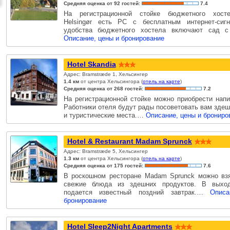
Средняя оценка от 92 гостей:
7.4
На регистрационной стойке бюджетного хосте
Helsingør есть PC с бесплатным интернет-сиг
удобства бюджетного хостела включают сад 
Описание, цены и бронирование
Hotel Skandia
Адрес: Bramstræde 1, Хельсингер
1.4 км
от центра Хельсингора (
отель на карте
)
Средняя оценка от 268 гостей:
7.2
На регистрационной стойке можно приобрести напи
Работники отеля будут рады посоветовать вам зде
и туристические места.…
Описание, цены и брониро
Hotel & Restaurant Madam Sprunck
Адрес: Bramstræde 5, Хельсингер
1.3 км
от центра Хельсингора (
отель на карте
)
Средняя оценка от 175 гостей:
7.6
В роскошном ресторане Madam Sprunck можно взя
свежие блюда из здешних продуктов. В выхо
подается известный поздний завтрак.…
Опис
бронирование
Hotel Sleep2Night Apartments