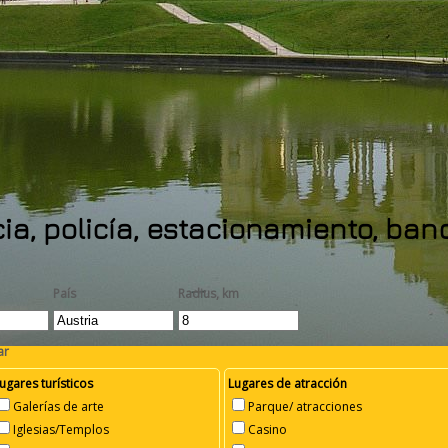
ia, policía, estacionamiento, ba
País
Radius, km
ar
ugares turísticos
Lugares de atracción
Galerías de arte
Parque/ atracciones
Iglesias/Templos
Casino