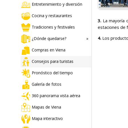
Entretenimiento y diversión
Cocina y restaurantes
3.
La mayoría d
estaciones de f
Tradiciones y festivales
4.
Los producto
¿Dónde quedarse?
Compras en Viena
Consejos para turistas
Pronóstico del tiempo
Galería de fotos
360 panorama vista aérea
Mapas de Viena
Mapa interactivo