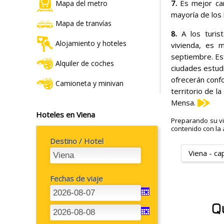
7.
Es mejor cam
Mapa del metro
mayoría de los 
Mapa de tranvías
8.
A los turi
Alojamiento y hoteles
vivienda, es m
septiembre. Es
Alquiler de coches
ciudades estud
ofrecerán confo
Camioneta y minivan
territorio de l
Mensa.
Hoteles en Viena
Preparando su vi
contenido con la a
Destino / Hotel
Viena - ca
Fechas de viaje
Q