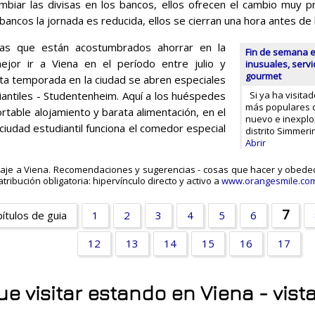
biar las divisas en los bancos, ellos ofrecen el cambio muy p
bancos la jornada es reducida, ellos se cierran una hora antes de l
stas que están acostumbrados ahorrar en la
Fin de semana e
ejor ir a Viena en el período entre julio y
inusuales, servi
gourmet
ta temporada en la ciudad se abren especiales
iantiles - Studentenheim. Aquí a los huéspedes
Si ya ha visitad
más populares d
rtable alojamiento y barata alimentación, en el
nuevo e inexplo
a ciudad estudiantil funciona el comedor especial
distrito Simmerin
Abrir
aje a Viena. Recomendaciones y sugerencias - cosas que hacer y obedec
tribución obligatoria: hipervínculo directo y activo a
www.orangesmile.co
7
pítulos de guia
1
2
3
4
5
6
12
13
14
15
16
17
ue visitar estando en Viena - vist