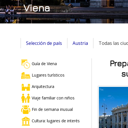
Viena
Selección de país
Austria
Todas las ciu
Prep
Guía de Viena
s
Lugares turísticos
Arquitectura
Viaje familiar con niños
Fin de semana inusual
Cultura: lugares de interés