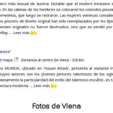
doro más inusual de Austria. Notable que el inodoro exclusivo 
io. En las cabinas de los hombres se colocaron los coloridos pissoi
femeninos, que luego se retiraron. Las mujeres vienesas conside
los pissoirs de diseño original han sido reemplazados por los típi
becken originales no fueron destruidos, sino que se vendió por
eBay. …
Leer más
aneta”
el mapa:
Distancia al centro de Viena - 0.8 km.
o MUMOK, ubicado en 'House Attack', presenta al visitante 
 cuyos autores son los jóvenes pintores talentosos de los siglo
 plenamente la particularidad del estilo del talentoso escultor, e
itectura moderna. …
Leer más
Fotos de Viena