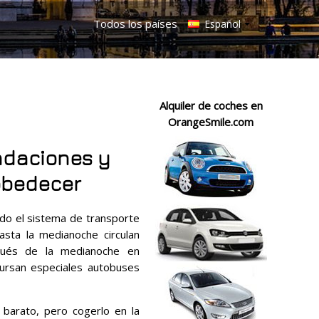
Todos los países
Español
Alquiler de coches en
OrangeSmile.com
ndaciones y
obedecer
ado el sistema de transporte
asta la medianoche circulan
pués de la medianoche en
 cursan especiales autobuses
 barato, pero cogerlo en la