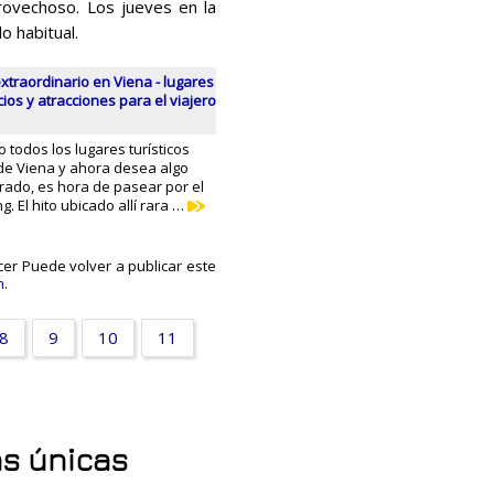
rovechoso. Los jueves en la
o habitual.
xtraordinario en Viena - lugares
cios y atracciones para el viajero
o todos los lugares turísticos
e Viena y ahora desea algo
rado, es hora de pasear por el
g. El hito ubicado allí rara …
er Puede volver a publicar este
m
.
8
9
10
11
as únicas