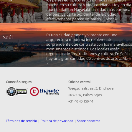
mucho en su cultura y vida cotidiana. Hoy en día
muchos llaman Nagasaki la ciudad más europea
del país. La parte occidental de la ciudad
efectivamente parece un barrio ... Abrir »
Es una ciudad grande y vibrante con una
Seúl
arquitectura moderna increíblemente
sorprendente que contrasta con los maravillosos
monumentos históricos. Los locales están
orgullosos de sus tradiciones y cultura. En Seúl,
hay una gran cantidad de centros de arte ... Abrir
»
Conexión segura
Oficina central
Weegschaalstraat 3, Eindhoven
5632 CW, Países Bajos
+31 40 40 150 44
Términos de servicio
|
Politica de privacidad
|
Sobre nosotros