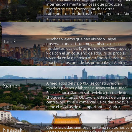
internacionalmente famosas que producen
productos electrónicos y muchas otras
categorías de productos. Sin embargo, no ... Abrir
»
Muchos viajeros que han visitado Taipei
Taipéi
observan una actitud muy amistosa de los
residentes locales. Muchos de ellos viven toda su
vida con el único sueño de adquirir su propia
vivienda en la dinámica metrópolis. Durante
muchos años, uno de los principales ... Abrir »
A mediados del siglo XIX, se construyeron
Xiamen
muchas plantas y fábricas nuevas en la ciudad.
En esa época Xiamen sobrevivió a una serie de
choques militares. Obtuvo el estatus de un gran
centro industrial y comercial. La ciudad todavía
tiene el estatus de un importante ... Abrir »
Como la ciudad siempre mantenía relaciones con
Nagasaki
los países europeos,estos últimoss influyeron