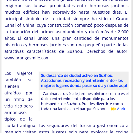
erigieron sus lujosas propiedades entre hermosos jardines,
muchos edificios han sobrevivido hasta nuestros días. El
principal símbolo de la ciudad siempre ha sido el Grand
Canal of China, cuya construcción comenzó poco después de
la fundación del primer asentamiento y duró más de 2.000
años. El canal único, una gran cantidad de monumentos
históricos y hermosos jardines son una pequeña parte de las
atractivas características de Suzhou. Derechos de autor:
www.orangesmile.com
Los viajeros
Su descanzo de ciudad activo en Suzhou.
también se
Atracciones, recreación y entretenimiento - los
mejores lugares donda pasar su dia y noche aquí
sienten
atraídos por
Caminar a través de jardines pintorescos no es el
único entretenimiento disponible para los
un ritmo de
huéspedes de Suzhou. Puedes divertirte como
vida rico pero
toda una familia en el parque Suzhou …
Abrir
armonioso,
típico de la
ciudad antigua. Los seguidores del turismo gastronómico a
menudo visitan estos lugares solo para explorar la cocina