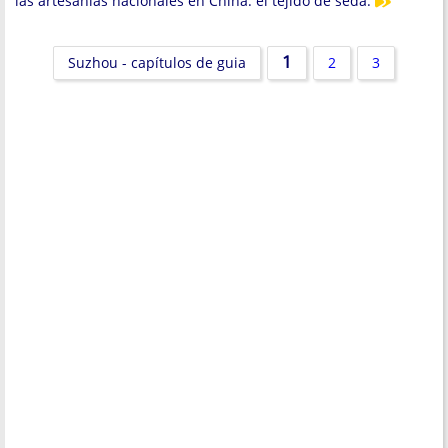
las artesanías nacionales en China: el tejido de seda.
1
Suzhou - capítulos de guia
2
3