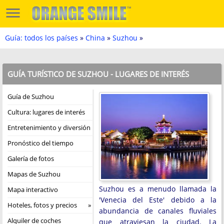
Guía: todos los países
»
China
»
Suzhou
»
GUÍA TURÍSTICO DE SUZHOU - LUGARES DE INTERÉS
Guía de Suzhou
Cultura: lugares de interés
Entretenimiento y diversión
Pronóstico del tiempo
Galería de fotos
Mapas de Suzhou
Suzhou es a menudo llamada la
Mapa interactivo
'Venecia del Este' debido a la
Hoteles, fotos y precios
abundancia de canales fluviales
Alquiler de coches
que atraviesan la ciudad. La