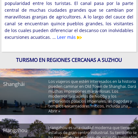
popularidad entre los turistas. El canal pasa por la parte
central de muchas ciudades grandes que se cambian por
maravillosas granjas de agricultores. A lo largo del cauce del
canal se encuentran quince pueblos grandes, los visitantes
de los cuales pueden diferenciar el descanso con inolvidables
excursiones acuaticas. …
Leer más
TURISMO EN REGIONES CERCANAS A SUZHOU
Los viajeros que estén interesados ​​en la historia
Shanghái
pueden caminar en Old Town de Shanghai. Dará
muchas impresiones maravillosas. Los
modernos rascacielos de Nobby y los
armoniosos palacios imperiales, las pagodas y
templos encantadores míticos, incluida una ...
Abrir »
Hangzhou es una ciudad moderna que tiene un
Hangzhou
estatus de gran centro industrial. Su territorio se
ha convertido en el hogar de miles de compañías