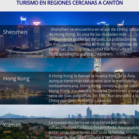
TURISMO EN REGIONES CERCANAS A CANTÓN
Shenzhen se encuentra en el sur de China, cerca
Shenzhen
de Hong Kong. Es una de las ciudades más
densamente pobladas del país. La población de
la metrópolis moderna es más de 10 millones de
personas. Dado que la ciudad fue fundada en
1979, este hecho parece ... Abrir »
A Hong Kong le llaman la Nueva York de la Ásia,
Hong Kong
aunque tiene más rascacielos que la metrópoli
norteamericana. Hong Kong consiste de las islas
Hong Kong, Koulun, los Nuevos Territorios y una
serie de islas pequeñas. En 1997 fue devuelto a la
China por Gran Bretaña ... Abrir »
La ciudad moderna se caracteriza por una
Xiamen
infraestructura turística desarrollada. Aquí puede
pasar unas vacaciones con toda la familia,
apreciar la identidad cultural y las tradiciones de