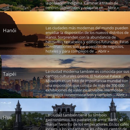
la población indígena. Caminar a través de
centros comerciales y relajarse en ... Abrir »
Las ciudades más modernas del mundo pueden
Hanói
envidiar la disposición de los nuevos distritos de
Hanoi. Sorprenden con la abundancia de
hermosos rascacielos y edificios futuristas. Estas
construcciones son para centros de negocios,
hoteles y para complejos de ... Abrir »
La ciudad moderna también es conocida por sus
Taipéi
centros culturales únicos. El National Palace
Museum es un hito de importancia mundial con
una exposición que consta de más de 700 000
exhibiciones de valor incalculable. Hermosos
complejos conmemorativos y templos ... Abrir »
La ciudad también tiene su símbolo
Hue
gastronómico, los pasteles de arroz 'Banh', el
manjar favorito de los emperadores. En los cafés
locales, a los visitantes se les ofrecen cientos de