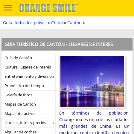
Guía: todos los países
»
China
»
Cantón
»
GUÍA TURÍSTICO DE CANTÓN - LUGARES DE INTERÉS
Guía de Cantón
Cultura: lugares de interés
Entretenimiento y diversión
Pronóstico del tiempo
Galería de fotos
Mapas de Cantón
En términos de población,
Mapa interactivo
Guangzhou es una de las ciudades
Hoteles, fotos y precios
más grandes de China. Es un
Alquiler de coches
moderno centro científico-técnico,