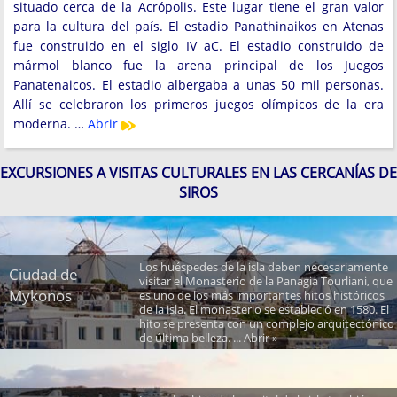
situado cerca de la Acrópolis. Este lugar tiene el gran valor
para la cultura del país. El estadio Panathinaikos en Atenas
fue construido en el siglo IV aC. El estadio construido de
mármol blanco fue la arena principal de los Juegos
Panatenaicos. El estadio albergaba a unas 50 mil personas.
Allí se celebraron los primeros juegos olímpicos de la era
moderna. …
Abrir
EXCURSIONES A VISITAS CULTURALES EN LAS CERCANÍAS DE
SIROS
Los huéspedes de la isla deben necesariamente
Ciudad de
visitar el Monasterio de la Panagia Tourliani, que
Mykonos
es uno de los más importantes hitos históricos
de la isla. El monasterio se estableció en 1580. El
hito se presenta con un complejo arquitectónico
de última belleza. ... Abrir »