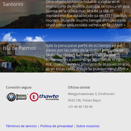
Otro objeto histórico notable a visitar es el
Santorini
monasterio de Profitis Ilias que se coloca en una
cuesta de la colina más alta de la isla. El
monasterio fue establecido ya en 1711 por dos
monjes. Durante mucho tiempo el monasterio
sirvió como una escuela secreta en la ... Abrir »
Vale la pena pasar parte de su tiempo en un
Isla de Patmos
paseo por las calles de la ciudad portuaria de
Skala. Aunque es bastante joven, ya que
comenzaron a construirse aquí desde el siglo
XIX, cuando pasó la amenaza de ataques piratas,
es en estas calles donde se pueden ver ... Abrir »
Conexión segura
Oficina central
Weegschaalstraat 3, Eindhoven
5632 CW, Países Bajos
+31 40 40 150 44
Términos de servicio
|
Politica de privacidad
|
Sobre nosotros