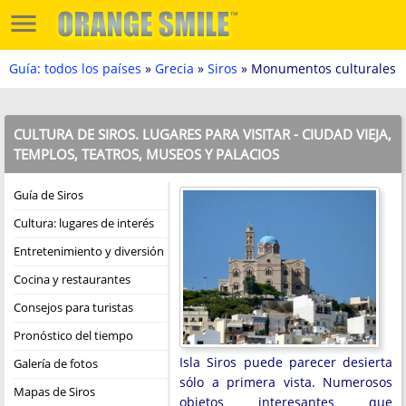
Guía: todos los países
»
Grecia
»
Siros
» Monumentos culturales
CULTURA DE SIROS. LUGARES PARA VISITAR - CIUDAD VIEJA,
TEMPLOS, TEATROS, MUSEOS Y PALACIOS
Guía de Siros
Cultura: lugares de interés
Entretenimiento y diversión
Cocina y restaurantes
Consejos para turistas
Pronóstico del tiempo
Isla Siros puede parecer desierta
Galería de fotos
sólo a primera vista. Numerosos
Mapas de Siros
objetos interesantes que