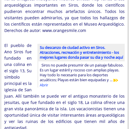
arqueológicas importantes en Siros, donde los científicos
pudieron encontrar muchos artefactos únicos. Todos los
visitantes pueden admirarlos, ya que todos los hallazgos de
los científicos están representados en el Museo Arqueológico.
Derechos de autor: www.orangesmile.com
El pueblo de
Su descanzo de ciudad activo en Siros.
Ano Siros fue
Atracciones, recreación y entretenimiento - los
mejores lugares donda pasar su dia y noche aquí
fundado en
una colina en
Siros no puede presumir de un paisaje fabuloso.
Es un lugar estéril y rocoso con amplias playas.
el siglo 13, Su
Hay todo lo necesario para los deportes
símbolo
acuáticos; Playas están bien equipadas y …
principal es la
Abrir
iglesia de San
Juan. Allí también se puede ver el antiguo monasterio de los
jesuitas, que fue fundado en el siglo 18, La colina ofrece una
gran vista panorámica de la isla. Los vacacionistas tienen una
oportunidad única de visitar interesantes áreas arqueológicas
y ver las ruinas de los edificios que tienen mil años de
antigüedad.