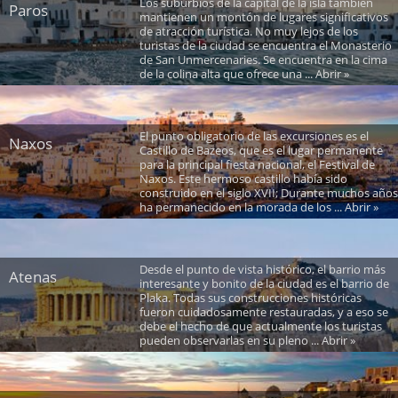
Los suburbios de la capital de la isla también
Paros
mantienen un montón de lugares significativos
de atracción turística. No muy lejos de los
turistas de la ciudad se encuentra el Monasterio
de San Unmercenaries. Se encuentra en la cima
de la colina alta que ofrece una ... Abrir »
El punto obligatorio de las excursiones es el
Naxos
Castillo de Bazeos, que es el lugar permanente
para la principal fiesta nacional, el Festival de
Naxos. Este hermoso castillo había sido
construido en el siglo XVII; Durante muchos años
ha permanecido en la morada de los ... Abrir »
Desde el punto de vista histórico, el barrio más
Atenas
interesante y bonito de la ciudad es el barrio de
Plaka. Todas sus construcciones históricas
fueron cuidadosamente restauradas, y a eso se
debe el hecho de que actualmente los turistas
pueden observarlas en su pleno ... Abrir »