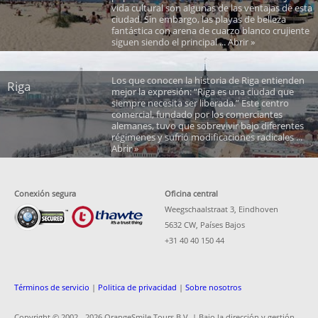
vida cultural son algunas de las ventajas de esta
ciudad. Sin embargo, las playas de belleza
fantástica con arena de cuarzo blanco crujiente
siguen siendo el principal ... Abrir »
Los que conocen la historia de Riga entienden
Riga
mejor la expresión: “Riga es una ciudad que
siempre necesita ser liberada.” Este centro
comercial, fundado por los comerciantes
alemanes, tuvo que sobrevivir bajo diferentes
régimenes y sufrió modificaciones radicales ...
Abrir »
Conexión segura
Oficina central
Weegschaalstraat 3, Eindhoven
5632 CW, Países Bajos
+31 40 40 150 44
Términos de servicio
|
Politica de privacidad
|
Sobre nosotros
Copyright © 2002 -
2026 OrangeSmile Tours B.V. | Bajo la dirección y gestión