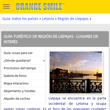
Guía: todos los países
»
Letonia
»
Región de Liepajas
»
GUÍA TURÍSTICO DE REGIÓN DE LIEPAJAS - LUGARES DE
INTERÉS
Guía: cosas para ver
¿Dónde quedarse?
Pronóstico del tiempo
Galería de fotos
Mapa interactivo
Alojamiento y hoteles
Liepaja se encuentra en la parte
Alquiler de coches
occidental de Letonia y ocupa
vastas zonas costeras. Es el foco de las populares ciudades