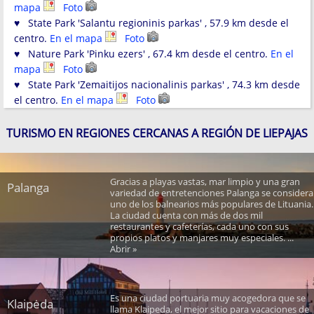
mapa
Foto
♥ State Park 'Salantu regioninis parkas' , 57.9 km desde el
centro.
En el mapa
Foto
♥ Nature Park 'Pinku ezers' , 67.4 km desde el centro.
En el
mapa
Foto
♥ State Park 'Zemaitijos nacionalinis parkas' , 74.3 km desde
el centro.
En el mapa
Foto
TURISMO EN REGIONES CERCANAS A REGIÓN DE LIEPAJAS
Gracias a playas vastas, mar limpio y una gran
Palanga
variedad de entretenciones Palanga se considera
uno de los balnearios más populares de Lituania.
La ciudad cuenta con más de dos mil
restaurantes y cafeterías, cada uno con sus
propios platos y manjares muy especiales. ...
Abrir »
Es una ciudad portuaria muy acogedora que se
Klaipėda
llama Klaipeda, el mejor sitio para vacaciones de