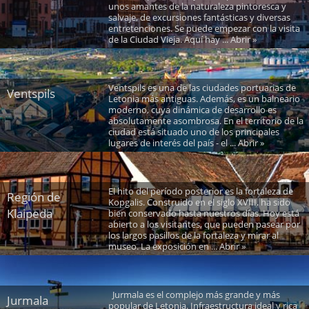
unos amantes de la naturaleza pintoresca y
salvaje, de excursiones fantásticas y diversas
entretenciones. Se puede empezar con la visita
de la Ciudad Vieja. Aquí hay ... Abrir »
Ventspils es una de las ciudades portuarias de
Ventspils
Letonia más antiguas. Además, es un balneario
moderno, cuya dinámica de desarrollo es
absolutamente asombrosa. En el territorio de la
ciudad está situado uno de los principales
lugares de interés del país - el ... Abrir »
El hito del período posterior es la fortaleza de
Región de
Kopgalis. Construido en el siglo XVIII, ha sido
Klaipeda
bien conservado hasta nuestros días. Hoy está
abierto a los visitantes, que pueden pasear por
los largos pasillos de la fortaleza y mirar al
museo. La exposición en ... Abrir »
Jurmala es el complejo más grande y más
Jurmala
popular de Letonia. Infraestructura ideal y rica