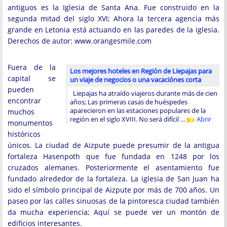
antiguos es la Iglesia de Santa Ana. Fue construido en la
segunda mitad del siglo XVI; Ahora la tercera agencia más
grande en Letonia está actuando en las paredes de la iglesia.
Derechos de autor: www.orangesmile.com
Fuera de la
Los mejores hoteles en Región de Liepajas para
capital se
un viaje de negocios o una vacaciónes corta
pueden
Liepajas ha atraído viajeros durante más de cien
encontrar
años; Las primeras casas de huéspedes
aparecieron en las estaciones populares de la
muchos
región en el siglo XVIII. No será difícil …
Abrir
monumentos
históricos
únicos. La ciudad de Aizpute puede presumir de la antigua
fortaleza Hasenpoth que fue fundada en 1248 por los
cruzados alemanes. Posteriormente el asentamiento fue
fundado alrededor de la fortaleza. La iglesia de San Juan ha
sido el símbolo principal de Aizpute por más de 700 años. Un
paseo por las calles sinuosas de la pintoresca ciudad también
da mucha experiencia; Aquí se puede ver un montón de
edificios interesantes.