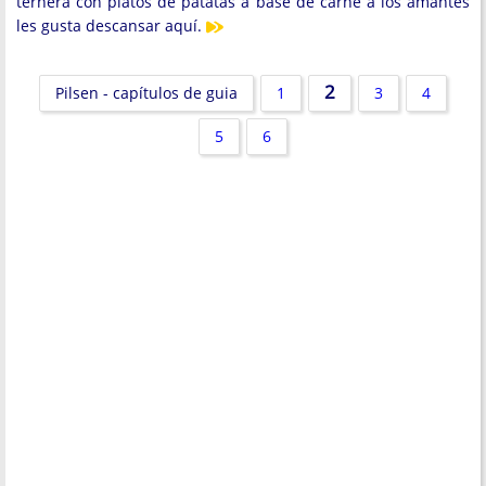
ternera con platos de patatas a base de carne a los amantes
les gusta descansar aquí.
2
Pilsen - capítulos de guia
1
3
4
5
6