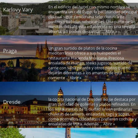
En el edificio del hotel con mismo nombre se
Karlovy Vary
encuentra un café Pupp, la peculiaridad principal
del cual sigue siendo una seleccion rica de
postres y bebidas refrescantes. Una parte de las
mesitas del café esta establecida en una terraza
abierta, alli podeis descansar ... Abrir »
Un gran surtido de platos de la cocina
Praga
mediterránea ofrece a sus huéspedes el
restaurante Hacienda Mexicana. Preciosa
ensalada de mango, steiks jugosos, surtido de
carne con salsa picante y otros platos que no
dejarán diferentes a los amantes de esta
corriente ... Abrir »
la cocina nacional de Dresden no se destaca por
Dresde
gran cantidad de gollerías y platos refinados. En
los restaurantes de la ciudad sirven ordinarias
chuletas de ternero, ensaladas, ragú y sopas,
como postre los ciudadanos prefieren cochura y
ensaladas de fruta. Además ... Abrir »