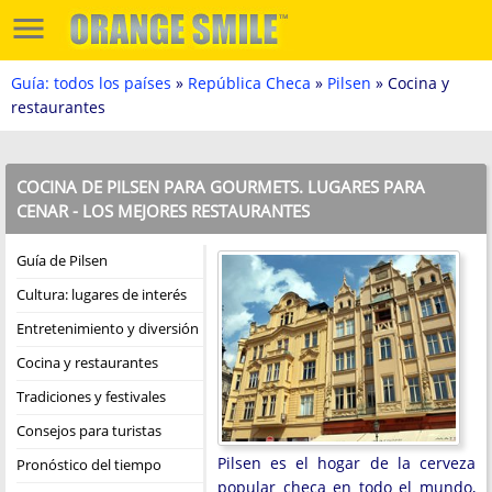
Guía: todos los países
»
República Checa
»
Pilsen
» Cocina y
restaurantes
COCINA DE PILSEN PARA GOURMETS. LUGARES PARA
CENAR - LOS MEJORES RESTAURANTES
Guía de Pilsen
Cultura: lugares de interés
Entretenimiento y diversión
Cocina y restaurantes
Tradiciones y festivales
Consejos para turistas
Pilsen es el hogar de la cerveza
Pronóstico del tiempo
popular checa en todo el mundo,