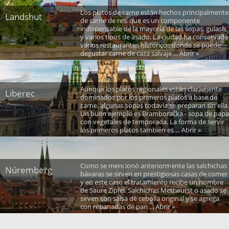
Los platos de carne están hechos principalmente
Landshut
de carne de res, que es un componente
indispensable de la mayoría de las sopas, gulash
y varios tipos de asado. La ciudad ha conservado
varios restaurantes históricos donde se puede
degustar carne de caza salvaje ... Abrir »
Aunque los platos regionales están claramente
Liberec
dominados por los primeros platos a base de
carne, algunas sopas todavía se preparan sin ella.
Un buen ejemplo es Bramboračka - sopa de papa
con vegetales de temporada. La forma de servir
los primeros platos también es ... Abrir »
Como se mencionó anteriormente las salchichas
Núremberg
bávaras se sirven en prestigiosas casas de comer
y en este caso el tratamiento recibe un nombre
de Saure Zipfel. Salchichas Mettwurst o asado se
sirven con salsa de cebolla original y se agrega
con rebanadas de pan ... Abrir »