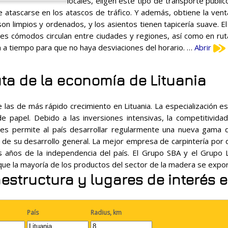
locales, eligen este tipo de transporte públi
atascarse en los atascos de tráfico. Y además, obtiene la venta
on limpios y ordenados, y los asientos tienen tapicería suave. E
s cómodos circulan entre ciudades y regiones, así como en rutas
n a tiempo para que no haya desviaciones del horario. …
Abrir
uta de la economía de Lituania
las de más rápido crecimiento en Lituania. La especialización es
de papel. Debido a las inversiones intensivas, la competitivid
es permite al país desarrollar regularmente una nueva gama d
o de su desarrollo general. La mejor empresa de carpintería po
 años de la independencia del país. El Grupo SBA y el Grupo 
que la mayoría de los productos del sector de la madera se expo
raestructura y lugares de interés
País
Radius, km