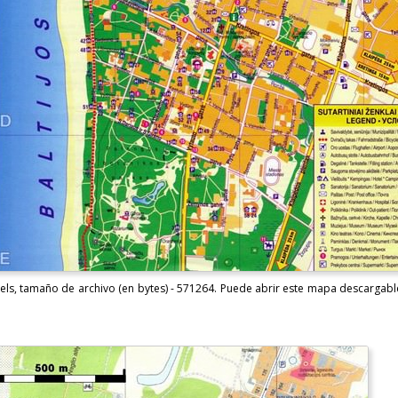
ls, tamaño de archivo (en bytes) - 571264. Puede abrir este mapa descargabl