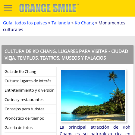
Guía: todos los países
»
Tailandia
»
Ko Chang
» Monumentos
culturales
CULTURA DE KO CHANG. LUGARES PARA VISITAR - CIUDAD
VIEJA, TEMPLOS, TEATROS, MUSEOS Y PALACIOS
Guía de Ko Chang
Cultura: lugares de interés
Entretenimiento y diversión
Cocina y restaurantes
Consejos para turistas
Pronóstico del tiempo
La principal atracción de Koh
Galería de fotos
Chang es su naturaleza rica en