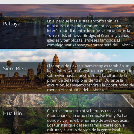
En el parque los turistas encontrarán las
Pattaya
miniaturas de varios monumentos y lugares de
interés mundial, entre los que se encuentran la
Torre Eiffel, el Tower Bridge, el Kremlin y varias
iglesias y templos tailandeses famosos. El
complejo Wat Yansangwararam será de ... Abrir »
El templo de Baksei Chamkrong es también un
Siem Riep
lugar interesante. Construido en 947, ha logrado
sobrevivir hasta nuestros días. La altura de la
pirámide del templo es de 13 m. Durante la
excursión, los viajeros tendrán la oportunidad de
caer en el santuario del ... Abrir »
Cerca se encuentra otra hermosa cascada,
Hua Hin
Chonlanark, así como el embalse Houy Pa Lao,
donde vive increíble número de aves exóticas.
Los turistas que deseen familiarizarse con la
cultura y el estilo de vida de la gente local