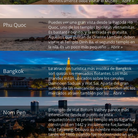
definitivamente debe visitar el Museo ... Abrir »
Puedes ver una gran vista desde la Pagoda Ho
Phu Quoc
Quoc, uno de los templos budistas vietnamitas.
Es bastante bonito, y la entrada es gratuita.
Aquellos que gustan de Oriente también deben
visitar el Templo Dinh Ba, el segundo templo en
la isla. Es un poco más pequeño ... Abrir »
La atracción turística más insólita de Bangkok
Bangkok
son quizás los mercados flotantes. Los más
grandes están ubicados sobre los canales
Damnoen Saduak y Wat Sai. Aparte del gran
surtido de las mercancías que se venden allí, los
mercados atraen también por su ... Abrir »
El templo de Wat Botum Vathey parece más
Nom Pen
interesante desde el punto de vista
arquitectónico. El primer templo en su lugar fue
construido en 1442 y inicialmente fue llamado
Wat Tayawng. Obtuvo su nombre moderno más
tarde, en 1860, cuando fue reconstruido en un