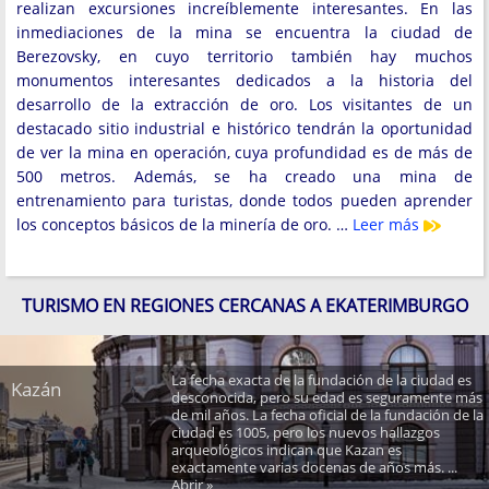
realizan excursiones increíblemente interesantes. En las
inmediaciones de la mina se encuentra la ciudad de
Berezovsky, en cuyo territorio también hay muchos
monumentos interesantes dedicados a la historia del
desarrollo de la extracción de oro. Los visitantes de un
destacado sitio industrial e histórico tendrán la oportunidad
de ver la mina en operación, cuya profundidad es de más de
500 metros. Además, se ha creado una mina de
entrenamiento para turistas, donde todos pueden aprender
los conceptos básicos de la minería de oro. …
Leer más
TURISMO EN REGIONES CERCANAS A EKATERIMBURGO
La fecha exacta de la fundación de la ciudad es
Kazán
desconocida, pero su edad es seguramente más
de mil años. La fecha oficial de la fundación de la
ciudad es 1005, pero los nuevos hallazgos
arqueológicos indican que Kazan es
exactamente varias docenas de años más. ...
Abrir »