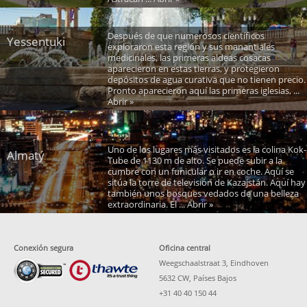
Después de que numerosos científicos
Yessentuki
exploraron esta región y sus manantiales
medicinales, las primeras aldeas cosacas
aparecieron en estas tierras, y protegieron
depósitos de agua curativa que no tienen precio.
Pronto aparecieron aquí las primeras iglesias, ...
Abrir »
Uno de los lugares más visitados es la colina Kok-
Almatý
Tube de 1130 m de alto. Se puede subir a la
cumbre con un funicular o ir en coche. Aquí se
sitúa la torre de televisión de Kazajstán. Aquí hay
también unos bosques vedados de una belleza
extraordinaria. El ... Abrir »
Conexión segura
Oficina central
Weegschaalstraat 3, Eindhoven
5632 CW, Países Bajos
+31 40 40 150 44