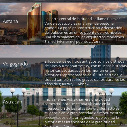
La parte central de la ciudad se llama Bulevar
Astaná
Verde-acuático y es una avenida peatonal
grande. La principal construcción y decoración
del bulevar es un único puente de tres niveles,
una obra maestra de los arquitectos modernos.
El nivel inferior del puente ... Abrir »
El foco de los edificios antiguos son los distritos
Volgogrado
de Kirov y Krasnoarmeisky, con muchas historias
históricas asociadas con los monumentos
históricos representados aquí. Esta parte de la
ciudad también sufrió graves daños durante los
años de guerra, y ... Abrir »
Inicialmente, Astrakhan era una ciudad
Astracán
comercial, porque estaba ubicada en la
intersección de las rutas comerciales. Esto se
evidencia en la gran cantidad de monumentos
preservados de la antigüedad, que cuenta la
historia más interesante de la gran ciudad.
Astracán ... Abrir »