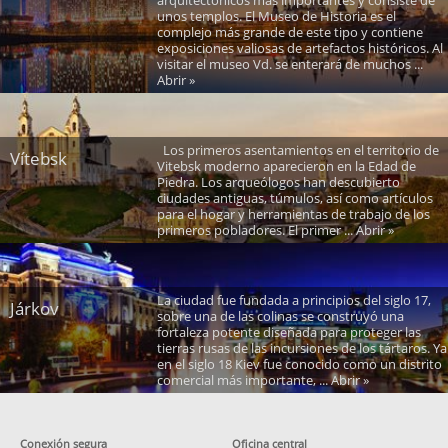
arquitectónicos más importantes y consiste de
unos templos. El Museo de Historia es el
complejo más grande de este tipo y contiene
exposiciones valiosas de artefactos históricos. Al
visitar el museo Vd. se enterará de muchos ...
Abrir »
Los primeros asentamientos en el territorio de
Vítebsk
Vitebsk moderno aparecieron en la Edad de
Piedra. Los arqueólogos han descubierto
ciudades antiguas, túmulos, así como artículos
para el hogar y herramientas de trabajo de los
primeros pobladores. El primer ... Abrir »
La ciudad fue fundada a principios del siglo 17,
Járkov
sobre una de las colinas se construyó una
fortaleza potente diseñada para proteger las
tierras rusas de las incursiones de los tártaros. Ya
en el siglo 18 Kiev fue conocido como un distrito
comercial más importante, ... Abrir »
Conexión segura
Oficina central