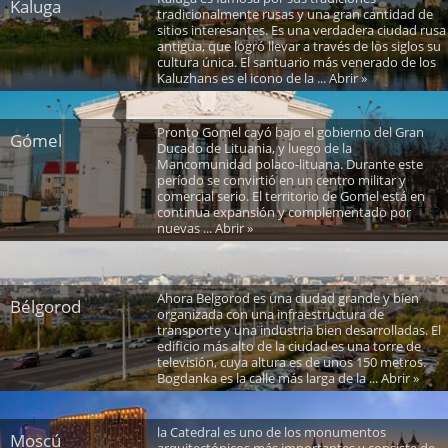
Kaluga
tradicionalmente rusas y una gran cantidad de
sitios interesantes. Es una verdadera ciudad rusa
antigua, que logró llevar a través de los siglos su
cultura única. El santuario más venerado de los
Kaluzhans es el icono de la ... Abrir »
Pronto Gomel cayó bajo el gobierno del Gran
Gómel
Ducado de Lituania, y luego de la
Mancomunidad polaco-lituana. Durante este
período se convirtió en un centro militar y
comercial serio. El territorio de Gomel está en
continua expansión y complementado por
nuevas ... Abrir »
Ahora Belgorod es una ciudad grande y bien
Bélgorod
organizada con una infraestructura de
transporte y una industria bien desarrolladas. El
edificio más alto de la ciudad es una torre de
televisión, cuya altura es de unos 150 metros.
Bogdanka es la calle más larga de la ... Abrir »
la Catedral es uno de los monumentos
Moscú