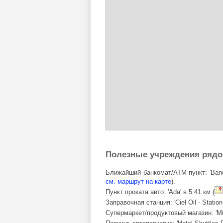
Полезные учреждения ряд
Ближайший банкомат/ATM пункт: 'Banque
см. маршрут на карте
).
Пункт проката авто: 'Ada' в 5.41 км (
Заправочная станция: 'Ciel Oil - Stati
Супермаркет/продуктовый магазин: 'Mi