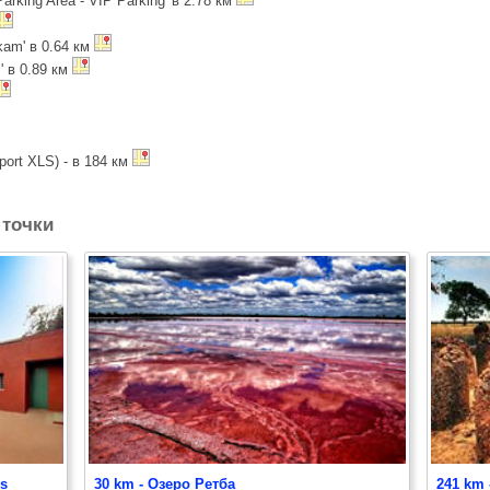
Parking Area - VIP Parking' в 2.78 км
kam' в 0.64 км
' в 0.89 км
port XLS) - в 184 км
точки
es
30 km - Озеро Ретба
241 km 