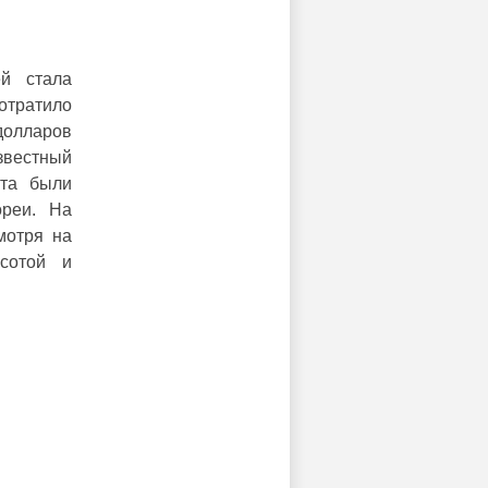
ей стала
отратило
долларов
вестный
кта были
ореи. На
мотря на
асотой и