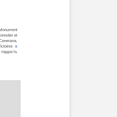
 Monument
restier et
Сенегала.
ictoires
в
 гордость