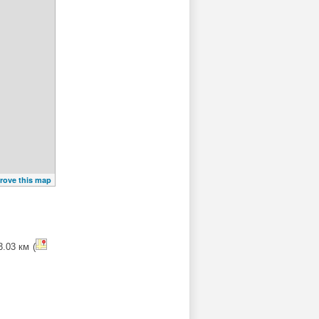
rove this map
3.03 км (