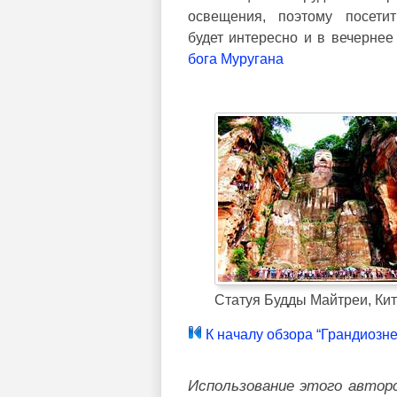
освещения, поэтому посетит
будет интересно и в вечерне
бога Муругана
Статуя Будды Майтреи, Ки
К началу обзора “Грандиозн
Использование этого автор