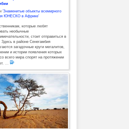
мбии
ии
'Знаменитые объекты всемирного
ия ЮНЕСКО в Африке'
твенникам, которые любят
овать необычные
имечательности, стоит отправиться в
 Здесь в районе Сенегамбия
гаются загадочные круги мегалитов,
чении и истории появления которых
со всего мира спорят на протяжении
ет. …