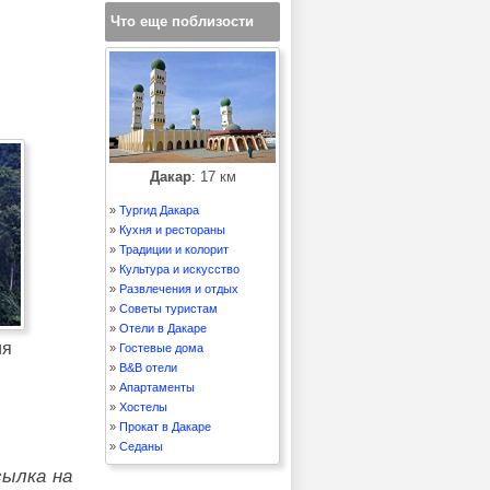
Что еще поблизости
Дакар
: 17 км
»
Тургид Дакара
»
Кухня и рестораны
»
Традиции и колорит
»
Культура и искусство
»
Развлечения и отдых
»
Советы туристам
»
Отели в Дакаре
ия
»
Гостевые дома
»
B&B отели
»
Апартаменты
»
Хостелы
»
Прокат в Дакаре
»
Седаны
сылка на