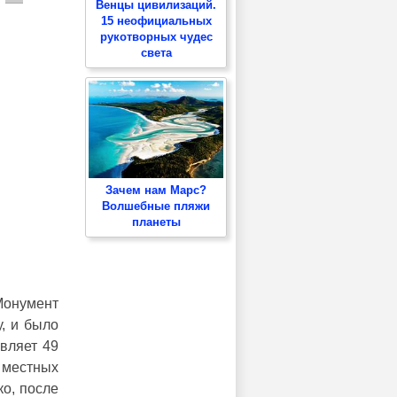
Венцы цивилизаций.
15 неофициальных
рукотворных чудес
света
Зачем нам Марс?
Волшебные пляжи
планеты
Монумент
у, и было
вляет 49
 местных
ко, после