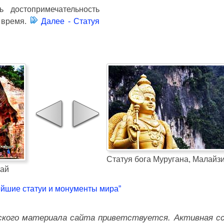
ь достопримечательность
е время.
Далее - Статуя
Статуя бога Муругана, Малайз
тай
ейшие статуи и монументы мира”
ского материала сайта приветствуется. Активная с