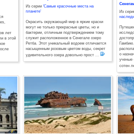
Сенега
Из серии
'Самые красочные места на
планете'
Из сер
ся
наслед
Окрасить окружающий мир в яркие краски
es,
могут не только прекрасные цветы, но и
Путешес
бактерии, отличным подтверждением тому
исслед
ов лет
служит расположенное в Сенегале озеро
достопр
и в этой
Ретба. Этот уникальный водоем отличается
Гамбию.
вое
насыщенным розовым цветом воды, секрет
распола
после
о назна
удивительного озера довольно прост …
ученые 
сотен л