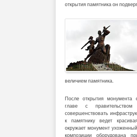
открытия памятника он подверг
величием памятника.
После открытия монумента о
главе с правительством
совершенствовать инфраструкт
к памятнику ведет красива
окружает монумент ухоженный 
композиции оборудована пр