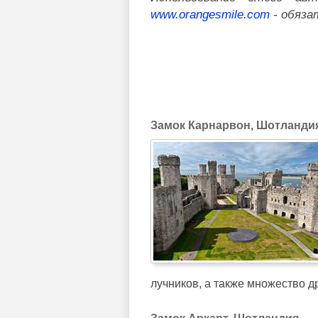
www.orangesmile.com
- обяза
Замок Карнарвон, Шотланди
лучников, а также множество 