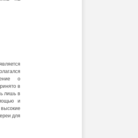
является
лагался
шение о
принято в
сь лишь в
 мощью и
высокие
ереи для