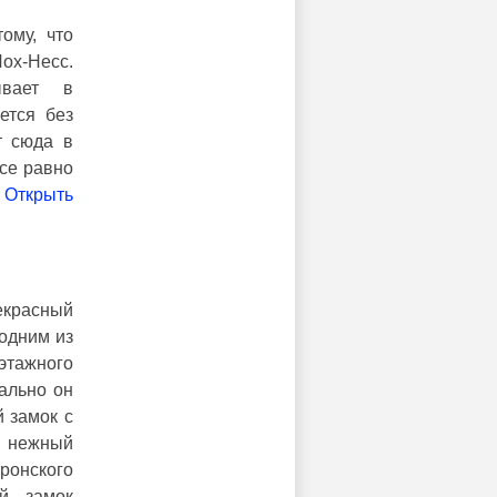
ому, что
Лох-Несс.
ывает в
ется без
т сюда в
се равно
ткрыть
екрасный
 одним из
этажного
ально он
 замок с
 нежный
онского
й замок