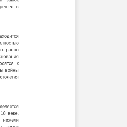
ерешел в
аходится
олностью
все равно
снования
осятся к
ды войны
толетия
деляется
18 веке,
, нежели
ет замок