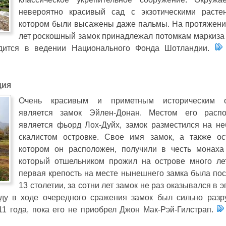
невероятно красивый сад с экзотическими расте
котором были высажены даже пальмы. На протяжени
лет роскошный замок принадлежал потомкам маркиза 
дится в ведении Национального Фонда Шотландии.
дия
Очень красивым и приметным историческим о
является замок Эйлен-Донан. Местом его расп
является фьорд Лох-Дуйх, замок разместился на н
скалистом островке. Свое имя замок, а также ос
котором он расположен, получили в честь монаха
который отшельником прожил на острове много ле
первая крепость на месте нынешнего замка была пос
13 столетии, за сотни лет замок не раз оказывался в 
ду в ходе очередного сражения замок был сильно разр
11 года, пока его не приобрел Джон Мак-Рэй-Гилстрап.