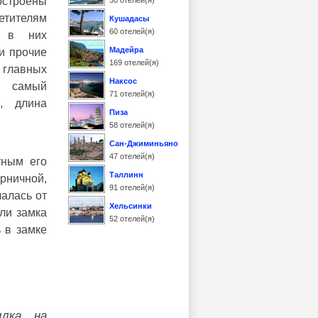
остроены
30 отелей(я)
тителям
Кушадасы
60 отелей(я)
, в них
Мадейра
и прочие
169 отелей(я)
 главных
Наксос
– самый
71 отелей(я)
, длина
Пиза
58 отелей(я)
Сан-Джиминьяно
47 отелей(я)
тным его
Таллинн
рничной,
91 отелей(я)
алась от
Хельсинки
ели замка
52 отелей(я)
 в замке
ылка на