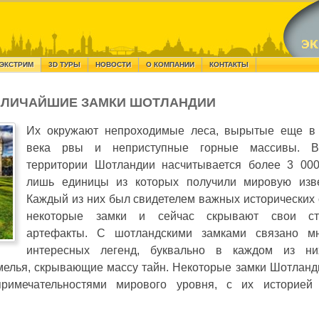
ЭКСТРИМ
3D ТУРЫ
НОВОСТИ
О КОМПАНИИ
КОНТАКТЫ
ВЕЛИЧАЙШИЕ ЗАМКИ ШОТЛАНДИИ
Их окружают непроходимые леса, вырытые еще в
века рвы и неприступные горные массивы. В
территории Шотландии насчитывается более 3 000
лишь единицы из которых получили мировую изве
Каждый из них был свидетелем важных исторических 
некоторые замки и сейчас скрывают свои ст
артефакты. С шотландскими замками связано м
интересных легенд, буквально в каждом из ни
мелья, скрывающие массу тайн. Некоторые замки Шотланд
примечательностями мирового уровня, с их историей