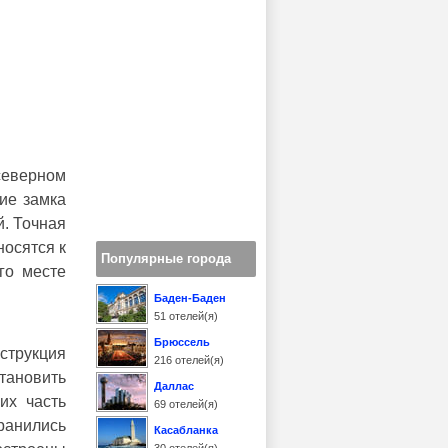
северном
ие замка
й. Точная
носятся к
Популярные города
го месте
Баден-Баден
51 отелей(я)
Брюссель
струкция
216 отелей(я)
ановить
Даллас
их часть
69 отелей(я)
ранились
Касабланка