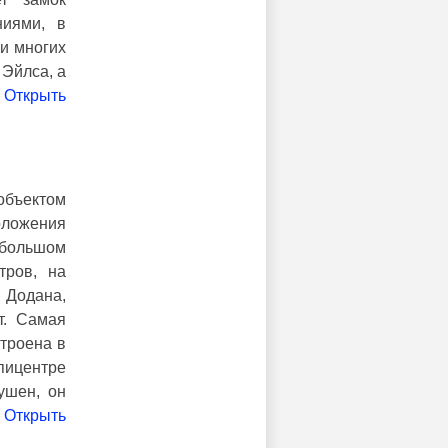
ниями, в
и многих
Эйлса, а
Открыть
бъектом
оложения
ебольшом
тров, на
 Додана,
т. Самая
троена в
эпицентре
ушен, он
Открыть