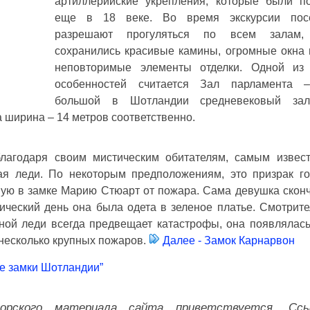
артиллерийские укрепления, которые были п
еще в 18 веке. Во время экскурсии посе
разрешают прогуляться по всем залам
сохранились красивые камины, огромные окна 
неповторимые элементы отделки. Одной из
особенностей считается Зал парламента 
большой в Шотландии средневековый зал
а ширина – 14 метров соответственно.
благодаря своим мистическим обитателям, самым извес
я леди. По некоторым предположениям, это призрак го
ую в замке Марию Стюарт от пожара. Сама девушка сконч
гический день она была одета в зеленое платье. Смотрит
ной леди всегда предвещает катастрофы, она появлялась
 несколько крупных пожаров.
Далее - Замок Карнарвон
е замки Шотландии”
торского материала сайта приветствуется. Сс