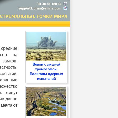
 средние
сего на
 замков,
Вояки с лишней
стность.
хромосомой.
событий,
Полигоны ядерных
испытаний
аринные
ножество
х живут
ии давно
 мечтают