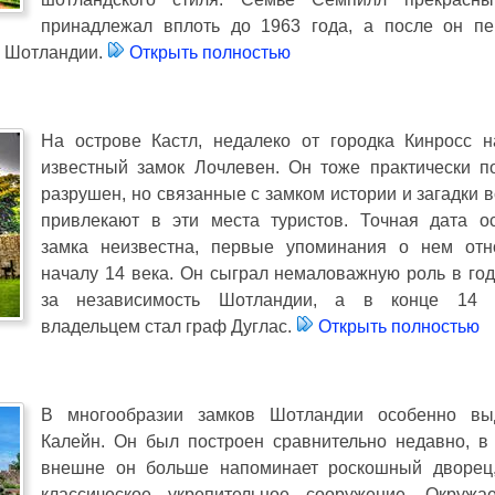
принадлежал вплоть до 1963 года, а после он п
а Шотландии.
Открыть полностью
На острове Кастл, недалеко от городка Кинросс н
известный замок Лочлевен. Он тоже практически п
разрушен, но связанные с замком истории и загадки 
привлекают в эти места туристов. Точная дата о
замка неизвестна, первые упоминания о нем отн
началу 14 века. Он сыграл немаловажную роль в го
за независимость Шотландии, а в конце 14 с
владельцем стал граф Дуглас.
Открыть полностью
В многообразии замков Шотландии особенно вы
Калейн. Он был построен сравнительно недавно, в 
внешне он больше напоминает роскошный дворец
классическое укрепительное сооружение. Окружа