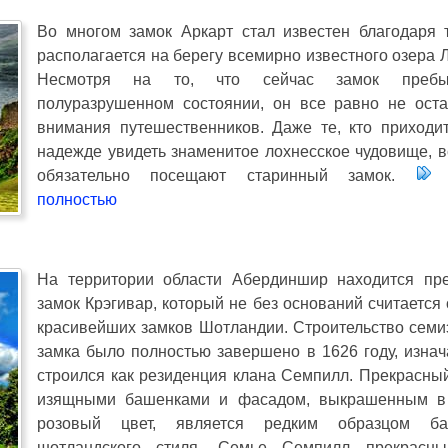
Во многом замок Аркарт стал известен благодаря т
располагается на берегу всемирно известного озера 
Несмотря на то, что сейчас замок преб
полуразрушенном состоянии, он все равно не оста
внимания путешественников. Даже те, кто приходи
надежде увидеть знаменитое лохнесское чудовище, в
обязательно посещают старинный замок.
О
полностью
На территории области Абердиншир находится пр
замок Крэгивар, который не без оснований считается
красивейших замков Шотландии. Строительство семи
замка было полностью завершено в 1626 году, изнач
строился как резиденция клана Семпилл. Прекрасный
изящными башенками и фасадом, выкрашенным в
розовый цвет, является редким образцом бар
шотландского стиля. Семье Семпилл прекрасны