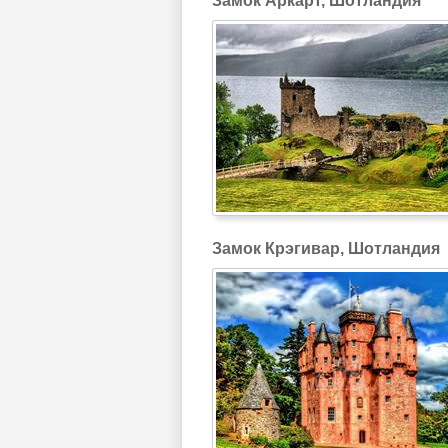
Замок Аркарт, Шотландия
Замок Крэгивар, Шотландия