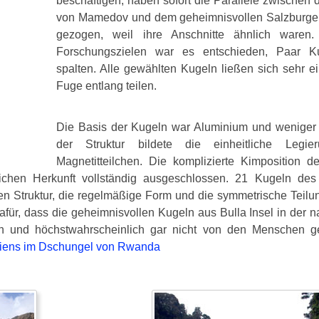
beschäftigen, haben sofort die Parallele zwischen
von Mamedov und dem geheimnisvollen Salzburger
gezogen, weil ihre Anschnitte ähnlich waren
Forschungszielen war es entschieden, Paar K
spalten. Alle gewählten Kugeln ließen sich sehr ei
Fuge entlang teilen.
Die Basis der Kugeln war Aluminium und weniger
der Struktur bildete die einheitliche Legie
Magnetitteilchen. Die komplizierte Kimposition d
rlichen Herkunft vollständig ausgeschlossen. 21 Kugeln des
n Struktur, die regelmäßige Form und die symmetrische Teilun
ür, dass die geheimnisvollen Kugeln aus Bulla Insel in der na
en und höchstwahrscheinlich gar nicht von den Menschen g
Aliens im Dschungel von Rwanda