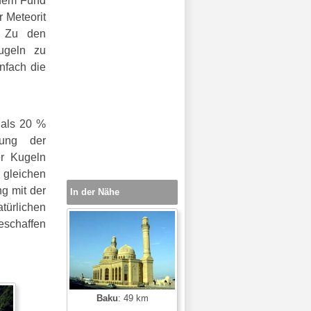
 dem Fund
 Meteorit
. Zu den
ugeln zu
nfach die
 als 20 %
rung der
er Kugeln
 gleichen
g mit der
In der Nähe
türlichen
eschaffen
Baku
: 49 km