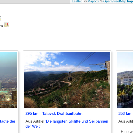
Leaflet
| ©
Mapbox
©
OpenStreetMap
Imp
 km
295 km - Tatevsk Drahtseilbahn
353 km 
tädte der
Aus Artikel
'Die längsten Skilifte und Seilbahnen
Aus Arti
der Welt'
Eine wu