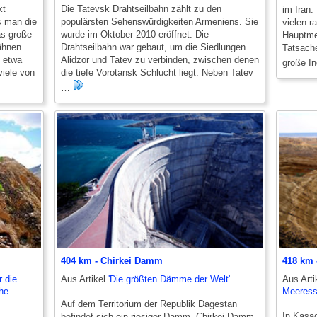
kt
Die Tatevsk Drahtseilbahn zählt zu den
im Iran.
s man die
populärsten Sehenswürdigkeiten Armeniens. Sie
vielen r
as große
wurde im Oktober 2010 eröffnet. Die
Hauptmer
ähnen.
Drahtseilbahn war gebaut, um die Siedlungen
Tatsache
 etwa
Alidzor und Tatev zu verbinden, zwischen denen
große I
iele von
die tiefe Vorotansk Schlucht liegt. Neben Tatev
…
404 km - Chirkei Damm
418 km 
r die
Aus Artikel
'Die größten Dämme der Welt'
Aus Arti
che
Meeress
Auf dem Territorium der Republik Dagestan
In Kasac
befindet sich ein riesiger Damm. Chirkei Damm