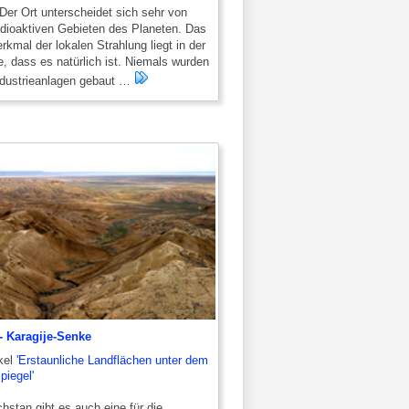
 Der Ort unterscheidet sich sehr von
adioaktiven Gebieten des Planeten. Das
kmal der lokalen Strahlung liegt in der
, dass es natürlich ist. Niemals wurden
ndustrieanlagen gebaut …
- Karagije-Senke
kel
'Erstaunliche Landflächen unter dem
piegel'
hstan gibt es auch eine für die