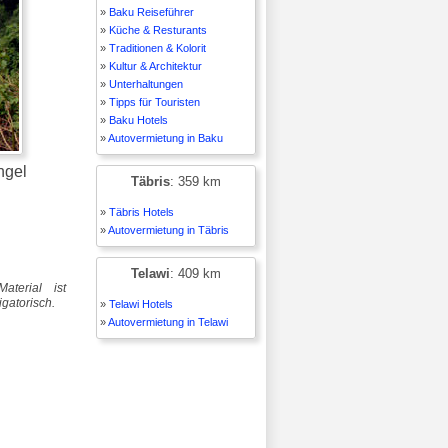
»
Baku Reiseführer
»
Küche & Resturants
»
Traditionen & Kolorit
»
Kultur & Architektur
»
Unterhaltungen
»
Tipps für Touristen
»
Baku Hotels
»
Autovermietung in Baku
ngel
Täbris
: 359 km
»
Täbris Hotels
»
Autovermietung in Täbris
Telawi
: 409 km
aterial ist
igatorisch.
»
Telawi Hotels
»
Autovermietung in Telawi