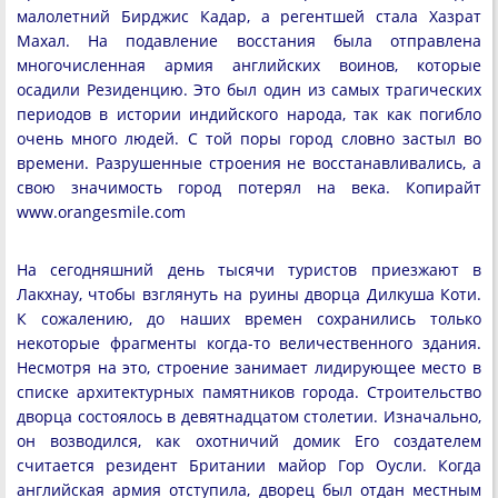
малолетний Бирджис Кадар, а регентшей стала Хазрат
Махал. На подавление восстания была отправлена
многочисленная армия английских воинов, которые
осадили Резиденцию. Это был один из самых трагических
периодов в истории индийского народа, так как погибло
очень много людей. С той поры город словно застыл во
времени. Разрушенные строения не восстанавливались, а
свою значимость город потерял на века. Копирайт
www.orangesmile.com
На сегодняшний день тысячи туристов приезжают в
Лакхнау, чтобы взглянуть на руины дворца Дилкуша Коти.
К сожалению, до наших времен сохранились только
некоторые фрагменты когда-то величественного здания.
Несмотря на это, строение занимает лидирующее место в
списке архитектурных памятников города. Строительство
дворца состоялось в девятнадцатом столетии. Изначально,
он возводился, как охотничий домик Его создателем
считается резидент Британии майор Гор Оусли. Когда
английская армия отступила, дворец был отдан местным