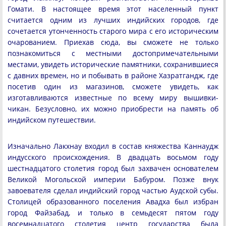
Гомати. В настоящее время этот населенный пункт
считается одним из лучших индийских городов, где
сочетается утонченность старого мира с его историческим
очарованием. Приехав сюда, вы сможете не только
познакомиться с местными достопримечательными
местами, увидеть исторические памятники, сохранившиеся
с давних времен, но и побывать в районе Хазратгандж, где
посетив один из магазинов, сможете увидеть, как
изготавливаются известные по всему миру вышивки-
чикан. Безусловно, их можно приобрести на память об
индийском путешествии.
Изначально Лакхнау входил в состав княжества Каннаудж
индусского происхождения. В двадцать восьмом году
шестнадцатого столетия город был захвачен основателем
Великой Могольской империи Бабуром. Позже внук
завоевателя сделал индийский город частью Аудской субы.
Столицей образованного поселения Авадха был избран
город Файзабад, и только в семьдесят пятом году
восемнадцатого столетия центр государства была