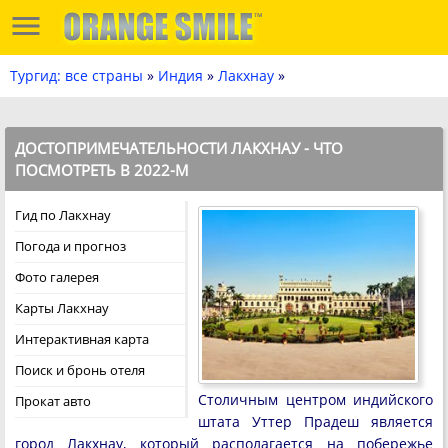
Тургид: все страны
»
Индия
»
Лакхнау
»
ДОСТОПРИМЕЧАТЕЛЬНОСТИ ЛАКХНАУ - ЧТО
ПОСМОТРЕТЬ В 2022-М
Гид по Лакхнау
Погода и прогноз
Фото галерея
Карты Лакхнау
Интерактивная карта
Поиск и бронь отеля
Столичным центром индийского
Прокат авто
штата Уттер Прадеш является
город Лакхнау, который располагается на побережье