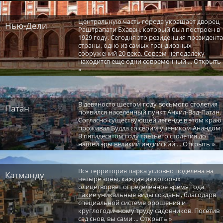
Центральную часть города украшает дворец
Нью-Дели
Раштрапати Бхаван, который был построен в
1929 году. Сегодня это резиденция президента
страны, одно из самых грандиозных
сооружений 20 века. Совсем неподалеку
находится еще одни современный ... Открыть
»
В девяносто шестом году восьмого столетия
Патан
появился населенный пункт Анхил-Вад-Патан.
Согласно существующей легенде в этом краю
проживал Будда со своим учеником Анандом.
В пятидесятом году третьего столетия до
нашей эры великий индийский ... Открыть »
Вся территория парка условно поделена на
Катманду
четыре зоны, каждая из которых
олицетворяет определенное время года.
Такие уникальные виды созданы, благодаря
специальной системе орошения и
круглогодичному труду садовников. Посетив
сад снов, вы сами ... Открыть »