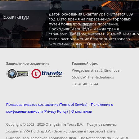
Датой основания Бхактапура считается 889
Бхактапур
год. В это время на пересечении торговых
путей появилось первое поселение.
Проходили маршруты между тремя
странами: Тибетом, Китаем и Индией. Именно
такое расположение благоприятствовало
экономическому ... Открыть »
Защищенное соединение
Головной офис
Weegschaalstraat 3, Eindhoven
5632 CW, The Netherlands
+31 40 40 150 44
Пользовательское соглашение (Terms of Service)
|
Положение о
конфиденциальности (Privacy Policy)
|
О компании
Copyright © 2002 -
2026 OrangeSmile Tours B.V. | Под управлением
холдинга IVRA Holding B.V. - Зарегистрирован в Торговой Палате
Нидерландов: Kamer van Koophandel (KvK), The Netherlands No. 17237018