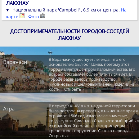
ЛАКХНАУ
♥ Национальный парк 'Campbell' , 6.9 км от центра.
На
карте
Фото
ДОСТОПРИМЕЧАТЕЛЬНОСТИ ГОРОДОВ-СОСЕДЕЙ
ЛАКХНАУ
В Варанаси существует легенда, что его
Варанаси
основателем был бог Шива, поэтому этот
город является центром паломничества. Его
возраст составляет более пяти тысяч лет. В
городе развивалось производство
муслиновых и шелковых тканей, изделий из
кости ... Открыть »
В период XXI-XV в.н.э. на данной территории
Агра
была построена крепость, в нынешнее время
Агр-Форт. 1506 год изменил ее значение,
когда султан Сикандер Лоди, который прибыл
из индийской столицы, взял приступом
крепостное сооружение. С этого периода ...
Открыть »