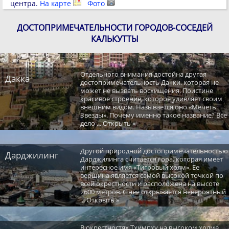
центра.
На карте
Фото
ДОСТОПРИМЕЧАТЕЛЬНОСТИ ГОРОДОВ-СОСЕДЕЙ
КАЛЬКУТТЫ
Отдельного внимания достойна другая
Дакка
достопримечательность Дакки, которая не
может не вызвать восхищения. Поистине
красивое строение, которое удивляет своим
внешним видом. Называется оно «Мечеть
Звезды». Почему именно такое название? Все
дело ... Открыть »
Другой природной достопримечательностью
Дарджилинг
Дарджилинга считается гора, которая имеет
интересное имя «Тигровый холм». Ее
вершина является самой высокой точкой по
всей окрестности и расположена на высоте
2600 метров. С нее открывается невероятный
... Открыть »
В окрестностях Тхимпху на высоком холме