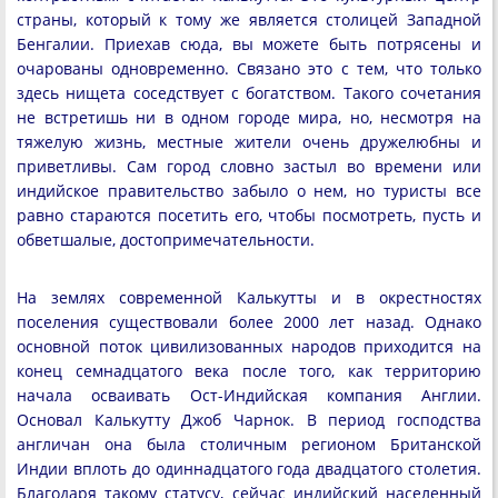
страны, который к тому же является столицей Западной
Бенгалии. Приехав сюда, вы можете быть потрясены и
очарованы одновременно. Связано это с тем, что только
здесь нищета соседствует с богатством. Такого сочетания
не встретишь ни в одном городе мира, но, несмотря на
тяжелую жизнь, местные жители очень дружелюбны и
приветливы. Сам город словно застыл во времени или
индийское правительство забыло о нем, но туристы все
равно стараются посетить его, чтобы посмотреть, пусть и
обветшалые, достопримечательности.
На землях современной Калькутты и в окрестностях
поселения существовали более 2000 лет назад. Однако
основной поток цивилизованных народов приходится на
конец семнадцатого века после того, как территорию
начала осваивать Ост-Индийская компания Англии.
Основал Калькутту Джоб Чарнок. В период господства
англичан она была столичным регионом Британской
Индии вплоть до одиннадцатого года двадцатого столетия.
Благодаря такому статусу, сейчас индийский населенный