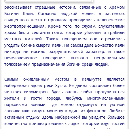
рассказывает страшные истории, связанные с Храмом
Богини Кали. Согласно людской молве, в застенках
священного места в прошлом проводились человеческие
жертвоприношения. Кроме того, по слухам, служителями
храма были сектанты-тхаги, которые убивали и грабили
местных жителей. Таким поведением они стремились
угодить богине смерти Кали. На самом деле Божество Кали
никогда не носило разрушительный характер, и такое
нечеловеческое поведение вызвано неправильным
толкованием предназначения богини среди людей.
Самым оживленным местом в Калькутте является
набережная вдоль реки Хугли. Ее длина составляет более
четырех километров. Здесь очень любят прогуливаться
жители и гости города, любуясь многочисленными
парковыми зонами, где можно отдохнуть на уютной
лавочке или кинуть монетку в один из фонтанов. Любите
активный отдых? Вдоль набережной вы увидите большое
количество пришвартованных лодок, которые ждут гостей