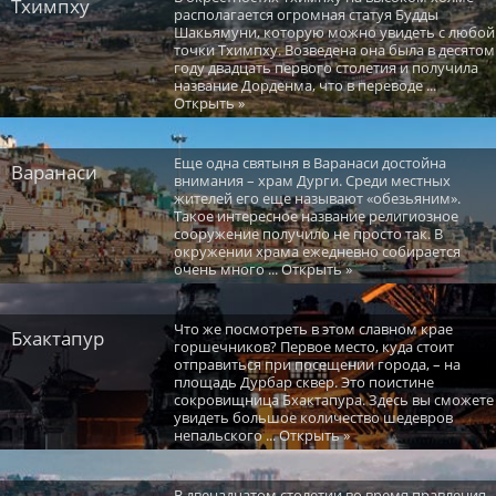
Тхимпху
располагается огромная статуя Будды
Шакьямуни, которую можно увидеть с любой
точки Тхимпху. Возведена она была в десятом
году двадцать первого столетия и получила
название Дорденма, что в переводе ...
Открыть »
Еще одна святыня в Варанаси достойна
Варанаси
внимания – храм Дурги. Среди местных
жителей его еще называют «обезьяним».
Такое интересное название религиозное
сооружение получило не просто так. В
окружении храма ежедневно собирается
очень много ... Открыть »
Что же посмотреть в этом славном крае
Бхактапур
горшечников? Первое место, куда стоит
отправиться при посещении города, – на
площадь Дурбар сквер. Это поистине
сокровищница Бхактапура. Здесь вы сможете
увидеть большое количество шедевров
непальского ... Открыть »
В двенадцатом столетии во время правления