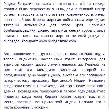
Раздел Бенгалии сказался негативно на жизни города,
столица была перенесена в Нью-Дели, а бывший центр
остался в стороне и, как показывает современность, о нем,
словно, забыли. Вторая мировая война стала еще одним
тяжелым испытанием для этого края. Японские
бомбардировщики словно пытались снести город с лица
земли, посылая на головы мирных жителей дожди из
снарядов. Копирайт www.orangesmile.com
Восстановление Калькутты началось только в 2000 году. И
теперь индийский населенный пункт интересен для
туристов своими достопримечательностями. Главной из
них считается Мемориал Виктории, который на
сегодняшний день занят музеем, выставка его посвящена
историческому прошлому Британской Индии. Название
свидетельствует о происхождении этого величественного
здания. Возведение произошло в первом году двадцатого
столетия, когда лорд Керзон решил создать памятное
место, посвященное Британской Индии. Назвали его в
честь королевы Виктории.