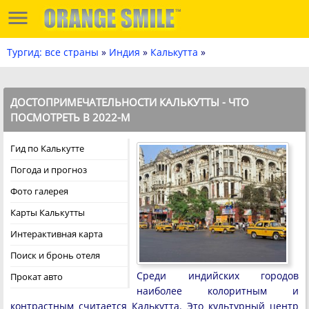
Тургид: все страны
»
Индия
»
Калькутта
»
ДОСТОПРИМЕЧАТЕЛЬНОСТИ КАЛЬКУТТЫ - ЧТО
ПОСМОТРЕТЬ В 2022-М
Гид по Калькутте
Погода и прогноз
Фото галерея
Карты Калькутты
Интерактивная карта
Поиск и бронь отеля
Среди индийских городов
Прокат авто
наиболее колоритным и
контрастным считается Калькутта. Это культурный центр