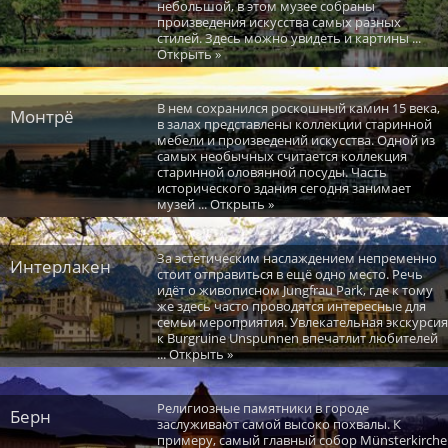
небольшой, в этом музее собраны
произведения искусства самых разных
стилей. Здесь можно увидеть и картины ...
Открыть »
В нем сохранился роскошный камин 15 века,
Монтрё
в залах представлены коллекции старинной
мебели и произведений искусства. Одной из
самых необычных считается коллекция
старинной оловянной посуды. Часть
исторического здания сегодня занимает
музей ... Открыть »
За эстетическим наслаждением непременно
Интерлакен
стоит отправиться в ещё одно место. Речь
идёт о живописном Jungfrau Park, где к тому
же здесь часто проводятся интересные для
семьи мероприятия. Увлекательная экскурсия
к Burgruine Unspunnen впечатлит любителей
... Открыть »
Религиозные памятники в городе
Берн
заслуживают самой высоко похвалы. К
примеру, самый главный собор Münsterkirche