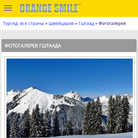
Тургид: все страны
»
Швейцария
»
Гштаад
» Фотогалерея
ФОТОГАЛЕРЕЯ ГШТААДА