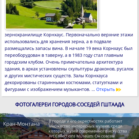
зернохранилище Корнхаус. Первоначально верхние этажи
использовались для хранения зерна, а в подвале
размещались запасы вина. В начале 19 века Корнхаус был
переоборудован в таверну, а в 1983 году стал главным
городским клубом. Очень примечательна архитектура
здания, в арках установлены скульптуры драконов, русалок
и других мистических существ. Залы Корнхауса
декорированы старинными костюмами, статуэтками и
фигурами с изображением музыкантов. …
Открыть
ФОТОГАЛЕРЕИ ГОРОДОВ-СОСЕДЕЙ ГШТААДА
В городе и его окрестностях работает
Кран-Монтана
множество интересных музеев, среди
которых музей современного искусства
Art'Collections Museum. Он совсем