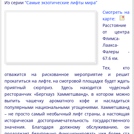
Из серии
“Самые экзотические лифты мира”
Смотреть на
карте:
Расстояние
от центра
Флимса-
Лаакса-
Фалеры -
67.6 км.
Тех, кто
отважится на рискованное мероприятие и решит
прокатиться на лифте, на смотровой площадке будет ждать
приятный сюрприз. Здесь находится чудесный
ресторанчик «Бергхауз Хамметшванд», в котором можно
выпить чашечку ароматного кофе и насладиться
популярными национальными угощениями. Хамметшванд
– не просто самый необычный лифт страны, а настоящая
историческая достопримечательность государственного
значения. Благодаря должному обслуживанию, он
продолжает безупречно функционировать уже более ста