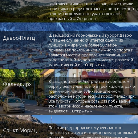
века здесь жили знатные люди, они строили
свои виллы среди прекрасных рощ и лесов, на
вершинах холмов, откуда открывался
прекрасный ... Открыть »
Швейцарский горнолыжный курорт Давос-
Давос-Платц
Платц не случайно считается одним из
лучших в мире, уже более 50 лет он
привлекает поклонников лыжного спорта и
является местом проведения различных
соревнований. Курорт отличается развитой
туристической и ... Открыть »
В западной части Австрии на живописном
Фельдкирх
берегу реки Илль, всего в трех километрах от
граничной линии с Лихтейнштейном
расположен исторический город Фельдкирх.
Все туристы, которые хоть раз побывали в
этом австрийском населенном пункте,
выделяют ... Открыть »
Посетив ряд городских музеев, можно
Санкт-Мориц
проникнуться его историческим прошлым. В
музее Энгадины представлена коллекция