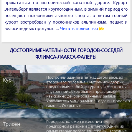
прокатиться по исторической канатной дороге. Курорт
Энгельберг является круглогодичным, в зимний период его
посещают поклонники лыжного спорта, а летом горный
курорт востребован у поклонников альпинизма, пеших и
велосипедных прогулок. …
Читать полностью
ДОСТОПРИМЕЧАТЕЛЬНОСТИ ГОРОДОВ-СОСЕДЕЙ
ФЛИМСА-ЛААКСА-ФАЛЕРЫ
Построили здание в пятнадцатом веке, во
Кур
второй его половине. Внутренний дворик
представляет собой аккуратную местность, а
внутренний декор здания представлен
изысканно декорированными залами.
Увлекаетесь минералами? Тогда вы попали в
самое ... Открыть »
Город расположен в живописном
Трисен
предгорном районе и считается одним из
самых старых поселений страны. В средние