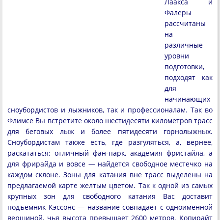
Лаакса и
Фалеры
рассчитаны
на
различные
уровни
подготовки,
подходят как
для
начинающих
сноубордистов и лыжников, так и профессионалам. Так во
Флимсе Вы встретите около шестидесяти километров трасс
для беговых лыж и более пятидесяти горнолыжных.
Сноубордистам также есть, где разгуляться, а, вернее,
раскататься: отличный фан-парк, академия фристайла, а
для фрирайда и вовсе — найдется свободное местечко на
каждом склоне. Зоны для катания вне трасс выделены на
предлагаемой карте желтым цветом. Так к одной из самых
крупных зон для свободного катания Вас доставит
подъемник Кэссонс — название совпадает с одноименной
вершиной, чья высота превышает 2600 метров. Копирайт