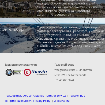
народного искусства и традиций, музей
Сегантини посвящен творчеству и жизни
итальянского художника Джованни
Сегантини, ... Открыть »
Однако самым захватывающим зрелищем
Энгельберг
считается декабрьский Speed Race, участники
которого умеют не только стильно
совершать катания, но и обладают навыками
стильного падения. В ходе соревнования, все
лыжники выстраиваются в ряд и начинают ...
Открыть »
Защищенное соединение
Головной офис
Weegschaalstraat 3, Eindhoven
5632 CW, The Netherlands
+31 40 40 150 44
Пользовательское соглашение (Terms of Service)
|
Положение о
конфиденциальности (Privacy Policy)
|
О компании