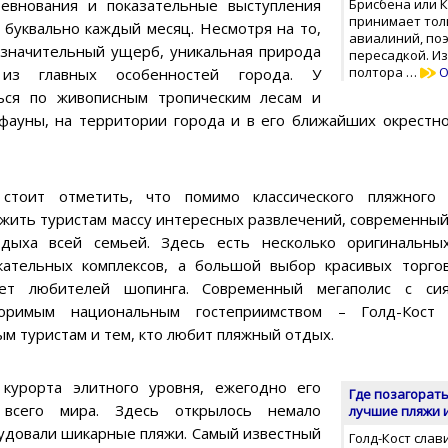
евнования и показательные выступления
Брисбена или К
принимает тол
 буквально каждый месяц. Несмотря на то,
авиалиний, поэ
н значительный ущерб, уникальная природа
пересадкой. Из
полтора …
О
из главных особенностей города. У
ься по живописным тропическим лесам и
фауны, на территории города и в его ближайших окрестно
стоит отметить, что помимо классического пляжного 
жить туристам массу интересных развлечений, современный
дыха всей семьей. Здесь есть несколько оригинальны
кательных комплексов, а большой выбор красивых торго
ует любителей шопинга. Современный мегаполис с с
торимым национальным гостеприимством – Голд-Кост 
ым туристам и тем, кто любит пляжный отдых.
 курорта элитного уровня, ежегодно его
Где позагорать 
всего мира. Здесь открылось немало
лучшие пляжи 
удовали шикарные пляжи. Самый известный
Голд-Кост сла