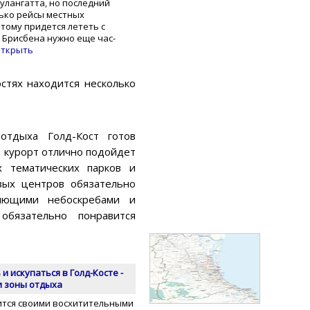
улангатта, но последний
ько рейсы местных
тому придется лететь с
 Брисбена нужно еще час-
ткрыть
стях находится несколько
отдыха Голд-Кост готов
 курорт отлично подойдет
х тематических парков и
вых центров обязательно
ияющими небоскребами и
обязательно понравится
и искупаться в Голд-Косте -
и зоны отдыха
вится своими восхитительными