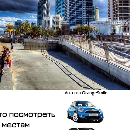
Авто на OrangeSmile
то посмотреть
м местам