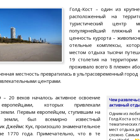
Голд-Кост – один из крупне
расположенный на террит
туристический центр 
популярнейший пляжный к
ценность курорта – живописн
отельные комплексы, кото
местом отдыха тысячи путеш
19 столетия на территории 
проживало всего 8 племен або
оенная местность превратилась в ультрасовременный горо
звлекательными центрами.
 – 20 веков началось активное освоение
Чем развлечься
европейцами, которых привлекали
активный отды
земли. Первым европейцем, ступившим на
Одним из люби
е земли, был всемирно известный
Голд-Коста ос
тематических 
ик Джеймс Кук, произошло знаменательное
мест отдыха дл
ае 1770 года. Примечательно, что в те
сложно. Самым
Sea World, …