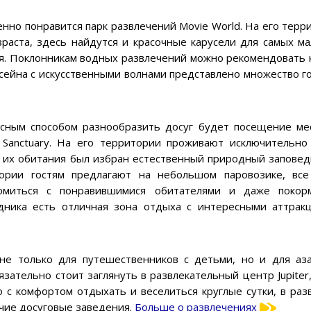
но понравится парк развлечений Movie World. На его терр
раста, здесь найдутся и красочные карусели для самых м
я. Поклонникам водных развлечений можно рекомендовать 
ссейна с искусственными волнами представлено множество гор
сным способом разнообразить досуг будет посещение мес
fe Sanctuary. На его территории проживают исключительно
 их обитания был избран естественный природный заповедн
ории гостям предлагают на небольшом паровозике, вс
комиться с понравившимися обитателями и даже покор
дника есть отличная зона отдыха с интересными аттрак
не только для путешественников с детьми, но и для аза
зательно стоит заглянуть в развлекательный центр Jupiter
 с комфортом отдыхать и веселиться круглые сутки, в раз
очие досуговые заведения.
Больше о развлечениях