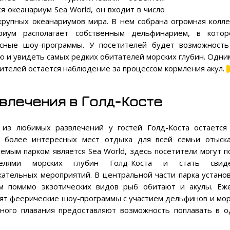
ся океанариум Sea World, он входит в число
крупных океанариумов мира. В нем собрана огромная колле
ариум располагает собственным дельфинарием, в кото
сные шоу-программы. У посетителей будет возможность
ю и увидеть самых редких обитателей морских глубин. Одн
тителей остается наблюдение за процессом кормления акул.
влечения в Голд-Косте
из любимых развлечений у гостей Голд-Коста остается
, более интересных мест отдыха для всей семьи отыск
емым парком является Sea World, здесь посетители могут 
телями морских глубин Голд-Коста и стать свиде
кательных мероприятий. В центральной части парка устано
м помимо экзотических видов рыб обитают и акулы. Еж
ят феерические шоу-программы с участием дельфинов и мор
ного плавания предоставляют возможность поплавать в 