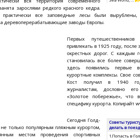
ктически вся территория современного
занята зарослями редкого красного кедра.
и практически все заповедные лесы были вырублены
на деревоперерабатывающие заводы Европы.
Первых путешественников
привлекать в 1925 году, после
окрестных дорог. С каждым г
становилась все более совер
здесь появились первые в
курортные комплексы. Свое со
Кост получил в 1940 го
журналистам, дословно ег
«Золотое побережье», что 
специфику курорта. Копирайт w
Сегодня Голд-
Советы туристу
я не только популярным пляжным курортом,
делать в поезд
янным местом проведения спортивных
1.Попасть в Го