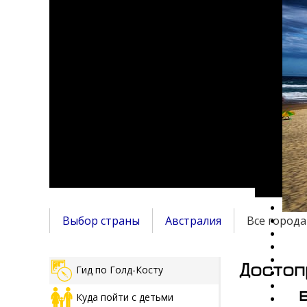
Выбор страны
Австралия
Все города
Достоп
Гид по Голд-Косту
Куда пойти с детьми