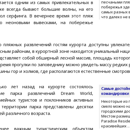
читается одним из самых привлекательных в
песчаными пля
побережья зде
же всегда бывают большие волны, на его
самых разных в
ол серфинга. В вечернее время этот пляж
что далеко не 
ую неоновыми вывесками, на побережье
 пляжных развлечений гостям курорта доступны увлекат
сным районам, в курортной зоне находится уникальный нац
дставляет собой обширный лесной массив, площадь которого
 время прогулки по заповеднику можно увидеть массу редких 
шины гор и холмов, где располагаются естественные смотро
лько лет назад на курорте состоялось
Cамые достойн
тие парка развлечений Dream World,
командировки 
мейных туристов и поклонников активных
Некоторые из 
а территории парка представлены десятки
смело можно 
городскими до
ей различного возраста.
Местом размеще
Paradise Resid
красивейших 
нее важным туристическим объектом