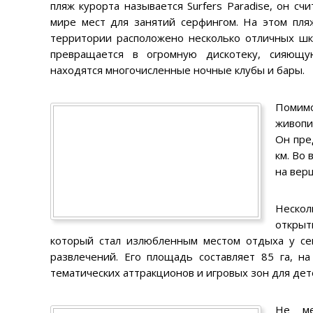
пляж курорта называется Surfers Paradise, он с
мире мест для занятий серфингом. На этом пля
территории расположено несколько отличных шк
превращается в огромную дискотеку, сияющ
находятся многочисленные ночные клубы и бары.
Помимо
живопи
Он пре
км. Во
на вер
Неско
откры
который стал излюбленным местом отдыха у се
развлечений. Его площадь составляет 85 га, н
тематических аттракционов и игровых зон для дет
Не ме