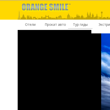
Отели
Прокат авто
Тур гиды
Экстр