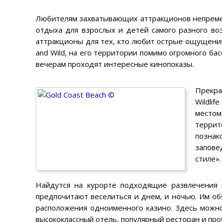
Любителям захватывающих аттракционов непремен
отдыха для взрослых и детей самого разного воз
аттракционы для тех, кто любит острые ощущени
and Wild, на его территории помимо огромного ба
вечерам проходят интересные кинопоказы.
Прекра
Wildli
местом
террит
позна
запове
стиле».
Найдутся на курорте подходящие развлечения 
предпочитают веселиться и днем, и ночью. Им обя
расположения одноименного казино. Здесь можно
высококлассный отель, популярный ресторан и пр