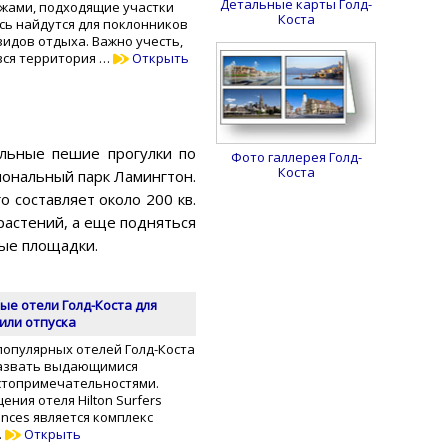
Детальные карты Голд-
жами, подходящие участки
Коста
сь найдутся для поклонников
идов отдыха. Важно учесть,
вся территория …
Открыть
ельные пешие прогулки по
Фото галлерея Голд-
Коста
иональный парк Ламингтон.
 составляет около 200 кв.
растений, а еще подняться
вые площадки.
ые отели Голд-Коста для
или отпуска
популярных отелей Голд-Коста
назвать выдающимися
стопримечательностями.
ния отеля Hilton Surfers
ences является комплекс
…
Открыть