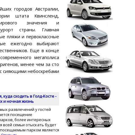
йших городов Австралии,
ории штата Квинсленд,
мирового значения и
урорт страны. Главная
ые пляжи и первоклассные
рые ежегодно выбирают
ественников. Еще в конце
современного мегаполиса
ригенов, менее чем за сто
д с сияющими небоскребами
, куда сходить в Голд-Косте -
х и ночная жизнь
мых развлечений у гостей
тается посещение
парков, более интересных
я всей семьи отыскать будет
 посещаемым парком является
Открыть