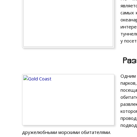
являет
самых 
океан
интере
туннел
у посе
Раз
Одним 
парков
посеща
обита
развле
которо
провод
подвод
дружелюбными морскими обитателями.