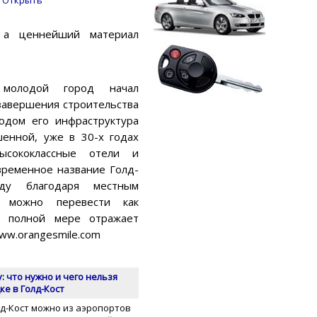
, а ценнейший материал
 молодой город начал
 завершения строительства
одом его инфраструктура
шенной, уже в 30-х годах
ысококлассные отели и
временное название Голд-
ду благодаря местным
о можно перевести как
в полной мере отражает
ww.orangesmile.com
: что нужно и чего нельзя
ке в Голд-Кост
лд-Кост можно из аэропортов