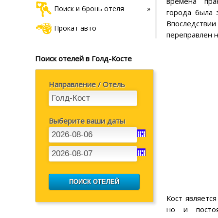
времена пра
Поиск и бронь отеля
города была 
Впоследстви
Прокат авто
переправлен 
Поиск отелей в Голд-Косте
Направление / Отель
Выберите ваши даты
Кост являетс
но и посто