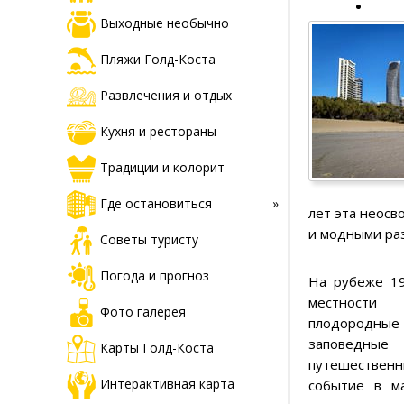
Выходные необычно
Пляжи Голд-Коста
Развлечения и отдых
Кухня и рестораны
Традиции и колорит
Где остановиться
лет эта неосв
и модными ра
Советы туристу
Погода и прогноз
На рубеже 19
местности 
Фото галерея
плодородные 
заповедны
Карты Голд-Коста
путешественн
Интерактивная карта
событие в м