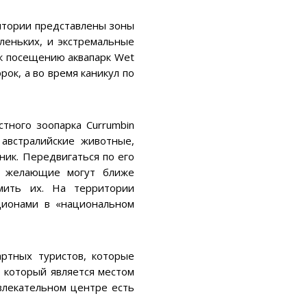
итории представлены зоны
аленьких, и экстремальные
к посещению аквапарк Wet
ок, а во время каникул по
тного зоопарка Currumbin
 австралийские животные,
ик. Передвигаться по его
е желающие могут ближе
мить их. На территории
ционами в «национальном
ртных туристов, которые
, который является местом
влекательном центре есть